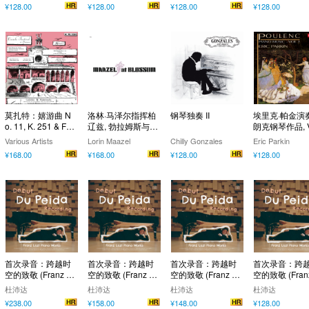
¥128.00
¥128.00
¥128.00
¥128.00
莫扎特：嬉游曲 N
洛林·马泽尔指挥柏
钢琴独奏 II
埃里克·帕金演
o. 11, K. 251 & F大
辽兹, 勃拉姆斯与巴
朗克钢琴作品, V
调四重奏, K. 370
伯
3
Various Artists
Lorin Maazel
Chilly Gonzales
Eric Parkin
¥168.00
¥168.00
¥128.00
¥128.00
首次录音：跨越时
首次录音：跨越时
首次录音：跨越时
首次录音：跨
空的致敬 (Franz Li
空的致敬 (Franz Li
空的致敬 (Franz Li
空的致敬 (Franz
szt Piano Works)
szt Piano Works)
szt Piano Works)
szt Piano Work
杜沛达
杜沛达
杜沛达
杜沛达
(352.8kHz DXD)
(2.8MHz DSD)
(Dolby Atmos)
¥238.00
¥158.00
¥148.00
¥128.00