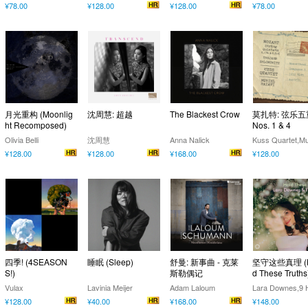
¥78.00
¥128.00
¥128.00
¥78.00
月光重构 (Moonlig
沈周慧: 超越
The Blackest Crow
莫扎特: 弦乐
ht Recomposed)
Nos. 1 & 4
Olivia Belli
沈周慧
Anna Nalick
¥128.00
¥128.00
¥168.00
¥128.00
四季! (4SEASON
睡眠 (Sleep)
舒曼: 新事曲 - 克莱
坚守这些真理 (H
S!)
斯勒偶记
d These Truths
olby Atmos)
Vulax
Lavinia Meijer
Adam Laloum
¥128.00
¥40.00
¥168.00
¥148.00