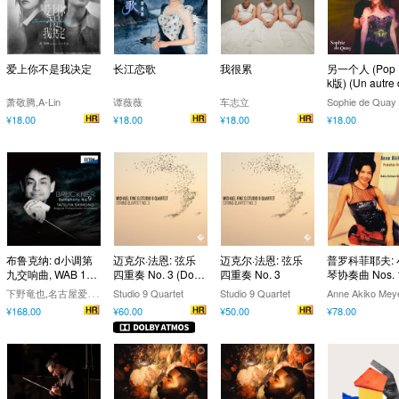
爱上你不是我决定
长江恋歌
我很累
另一个人 (Pop 
k版) (Un autre 
qu'un)
萧敬腾,A-Lin
谭薇薇
车志立
Sophie de Quay
¥18.00
¥18.00
¥18.00
¥18.00
布鲁克纳: d小调第
迈克尔·法恩: 弦乐
迈克尔·法恩: 弦乐
普罗科菲耶夫:
九交响曲, WAB 109
四重奏 No. 3 (Dolb
四重奏 No. 3
琴协奏曲 Nos. 
(原典版)
y Atmos)
2; 五首旋律
下
野竜也,名古屋爱乐交响乐团
Studio 9 Quartet
Studio 9 Quartet
Anne Akiko Mey
¥168.00
¥60.00
¥50.00
¥78.00