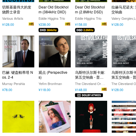
切斯基最伟大的发
Dear Old Stockhol
Dear Old Stockhol
拉赫马尼诺夫:
烧爵士录音
m (384kHz DXD)
m (2.8MHz DSD)
交响曲
Various Artists
Eddie Higgins Trio
Eddie Higgins Trio
¥128.00
¥238.00
¥158.00
¥128.00
巴赫: 键盘帕蒂塔 N
观点 (Perspective
乌斯特沃尔斯卡娅:
乌斯特沃尔斯卡
os. 2-4
s)
第五交响曲 - 普朗
第五交响曲 - 
克: 人类之声 (Dolb
克: 人类之声
T
he Cleveland Orchestra,Franz Welser-Möst,Sarah Aristidou,Tony F. Sias
Murray Perahia
Yefim Bronfman
y Atmos)
¥78.00
¥118.00
¥148.00
¥128.00