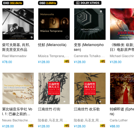
柴可夫斯基, 肖邦,
忧郁 (Melancolía)
变形 (Metamorpho
《蜘蛛侠: 崭新
斯克里亚宾作品
sen)
日》电影原声
M
úsica Temprana,Adrián Rodríguez Van der Spoel,Luciana Cueto
C
amerata Tchaikovsky Soloists
Riad Mammadov
Michael Giacchi
¥78.00
¥128.00
¥128.00
¥128.00
莱比锡音乐学社 Vo
江南丝竹·行街
江南丝竹·欢乐歌
转瞬即逝 (Eph
l. 1: 巴赫之前的音
ra)
乐
N
eues Bachisches Collegium Musicum Leipzig,Reinhard Goebel
陆
春龄,马圣龙,周惠,周皓
陆
春龄,马圣龙,周惠,周皓
Carla Lother
¥128.00
¥128.00
¥128.00
¥88.00