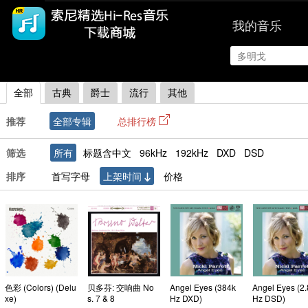
我的音乐
|
首页
排行
全部
古典
爵士
流行
其他
推荐
全部专辑
总排行榜
筛选
所有
标题含中文
96kHz
192kHz
DXD
DSD
排序
首写字母
上架时间
价格
色彩 (Colors) (Delu
贝多芬: 交响曲 No
Angel Eyes (384k
Angel Eyes (2
xe)
s. 7 & 8
Hz DXD)
Hz DSD)