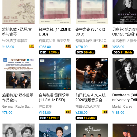
雅韵长歌 - 琵琶,古
镜中之镜 (11.2MHz
镜中之镜 (384kHz
贝多芬: 第九
筝与古琴
DSD)
DXD)
Op.125 “合唱” (
2MHz DSD)
张强,袁莎,李祥霆
斋藤真知亚,鹰羽弘晃
斋藤真知亚,鹰羽弘晃
¥168.00
¥238.00
¥278.00
¥238.00
施尼特克: 双小提琴
自然私语·雷雨乐章
前田妃奈 & 久末航
Daydream (30t
作品全集
(11.2MHz DSD)
2026现场音乐会 (1
nniversary Edit
1.2MHz DSD)
G
erman Radio Saarbrücken-Kaiserslautern Philharmonic Orchestra,Valentin Uryupin,Evgeny Sinaiski,Vadim Gluzman,Friedemann Eichhorn
泽口真生
前田妃奈,久末航
Mariah Carey
¥78.00
¥198.00
¥238.00
¥188.00