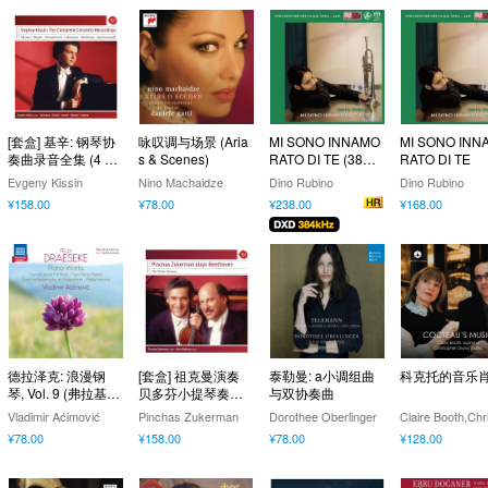
[套盒] 基辛: 钢琴协
咏叹调与场景 (Aria
MI SONO INNAMO
MI SONO INN
奏曲录音全集 (4 Di
s & Scenes)
RATO DI TE (384k
RATO DI TE
scs)
Hz DXD)
Evgeny Kissin
Nino Machaidze
Dino Rubino
Dino Rubino
¥158.00
¥78.00
¥238.00
¥168.00
德拉泽克: 浪漫钢
[套盒] 祖克曼演奏
泰勒曼: a小调组曲
科克托的音乐
琴, Vol. 9 (弗拉基米
贝多芬小提琴奏鸣
与双协奏曲
尔·阿奇莫维奇演奏)
曲 (4 Discs)
Vladimir Aćimović
Pinchas Zukerman
Dorothee Oberlinger
¥78.00
¥158.00
¥78.00
¥128.00