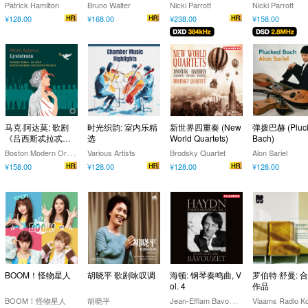
Patrick Hamilton
Bruno Walter
Nicki Parrott
Nicki Parrott
¥128.00
¥168.00
¥238.00
¥158.00
马克·阿达莫: 歌剧
时光织韵: 室内乐精
新世界四重奏 (New
弹拨巴赫 (Pluc
《吕西斯忒拉忒》
选
World Quartets)
Bach)
(Lysistrata)
B
oston Modern Orchestra Project,Odyssey Opera,Gil Rose
Various Artists
Brodsky Quartet
Alon Sariel
¥158.00
¥128.00
¥128.00
¥128.00
BOOM！怪物星人
胡晓平 歌剧咏叹调
海顿: 钢琴奏鸣曲, V
罗伯特·舒曼: 
ol. 4
作品
J
ean-Efflam Bavouzet
BOOM！怪物星人
胡晓平