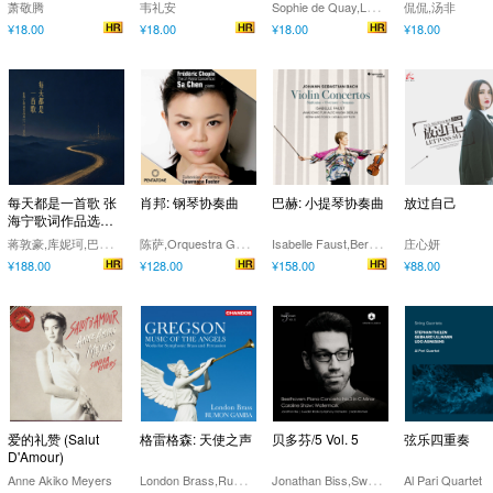
S
ophie de Quay,Léonard Lasry
萧敬腾
韦礼安
侃侃,汤非
¥18.00
¥18.00
¥18.00
¥18.00
每天都是一首歌 张
肖邦: 钢琴协奏曲
巴赫: 小提琴协奏曲
放过自己
海宁歌词作品选（2
011—2026）
蒋
敦豪,库妮珂,巴音,乌卡卡,洪启,半梦,巴特尔,方南晴,林宝,罗雨,丁一凡,黄灿,侃侃,扎西顿珠,平安,Kiva孙艺汇,萨仁图娜拉,李东信
陈
萨,Orquestra Gulbenkian,Lawrence Foster
I
sabelle Faust,Bernhard Forck,Akademie für Alte Musik Berlin
庄心妍
¥188.00
¥128.00
¥158.00
¥88.00
爱的礼赞 (Salut
格雷格森: 天使之声
贝多芬/5 Vol. 5
弦乐四重奏
D'Amour)
L
ondon Brass,Rumon Gamba
J
onathan Biss,Swedish Radio Symphony Orchestra,Malin Broman
Anne Akiko Meyers
Al Pari Quartet