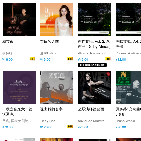
城市夜
在日落之前
声临其境, Vol. 2: 八
声临其境, Vol. 
声部 (Dolby Atmos)
声部
V
laams Radiokoor, Bart Van Reyn
蔡伟聪
夏琳Halina
¥18.00
¥18.00
¥18.00
¥12.00
十载嘉音之六：德
说出我的名字
竖琴演绎德彪西
贝多芬: 交响曲N
沃夏克
3 & 8
吕
嘉, 国家大剧院管弦乐团, 国家大剧院唱片公司
Tizzy Bac
Xavier de Maistre
Bruno Walter
¥78.00
¥128.00
¥78.00
¥78.00