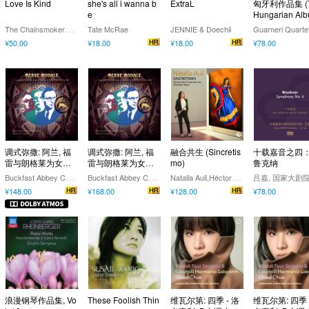
Love Is Kind
she's all i wanna b
ExtraL
匈牙利作品集 (
e
Hungarian Alb
T
he Chainsmokers & Oaks
Tate McRae
JENNIE & Doechii
Guarneri Quarte
¥50.00
¥18.00
¥18.00
¥78.00
调式弥撒: 阿兰, 福
调式弥撒: 阿兰, 福
融合共生 (Sincretis
十载嘉音之四
雷与朗格莱为女声
雷与朗格莱为女声
mo)
鲁克纳
与器乐而作的弥撒
与器乐而作的弥撒
B
uckfast Abbey Choir,Matthew Searles,Charles Maxtone-Smith
B
uckfast Abbey Choir,Matthew Searles,Charles Maxtone-Smith
N
atalia Auli,Héctor Molina,Roberto Koch,David Auli Morales,Sylvain Borredon,Alexis Cardenas,Jésus González Brito
音乐 (Dolby Atmos)
音乐
¥148.00
¥168.00
¥128.00
¥78.00
浪漫钢琴作品集, Vo
These Foolish Thin
维瓦尔第: 四季 - 洛
维瓦尔第: 四季 