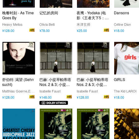
晚餐时刻 - As Time
记忆的房间
夜鹰 - Yodaka (电
Dansons
Goes By
影《王者天下5：魂
之对决》主题曲)
Heavy Mellos
Olivia Belli
米津玄师
Céline Dion
¥128.00
¥78.00
¥25.00
¥18.00
舒伯特: 渴望 (Sehn
巴赫: 小提琴帕蒂塔
巴赫: 小提琴帕蒂塔
GIRLS
sucht)
Nos. 2 & 3; 小提琴
Nos. 2 & 3; 小提琴
独奏奏鸣曲 No. 3
独奏奏鸣曲 No. 3
M
atthias Goerne,Elisabeth Leonskaja
Isabelle Faust
Isabelle Faust
The Kid LAROI
(Dolby Atmos)
¥128.00
¥148.00
¥128.00
¥18.00