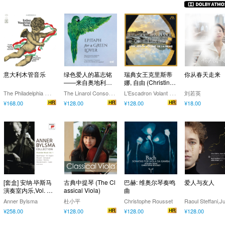
意大利木管音乐
绿色爱人的墓志铭
瑞典女王克里斯蒂
你从春天走来
——来自奥地利的
娜, 自由 (Christine
玛格丽特的音乐歌
de Suède, Liberat
T
he Philadelphia Woodwind Quintet
T
he Linarol Consort,Héloïse Bernard
L
'Escadron Volant de la Reine
刘若英
曲集
a)
¥168.00
¥128.00
¥128.00
¥18.00
[套盒] 安纳·毕斯马
古典中提琴 (The Cl
巴赫: 维奥尔琴奏鸣
爱人与友人
演奏室内乐,Vol. 1
assical Viola)
曲
(9 Discs)
Anner Bylsma
杜小平
Christophe Rousset
¥258.00
¥128.00
¥128.00
¥128.00