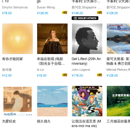
l. 10
gs
卡泰利: D大调小提
卡泰利: D大调
琴协奏曲 (Dolby At
琴协奏曲
蔡
珂宜,Singapore Symphony Orchestra,陈永汉
Dmytro Semykras
Susan Wong
mos)
¥78.00
¥128.00
¥148.00
¥128.00
有你才能回家
幸福在歌唱 (电影
Get Lifted (20th An
柴可夫斯基: 
《阳光女子合唱
niversary)
响曲 & 弗兰切
团》幸福版主题曲)
达·里米尼
黄绮珊
A-Lin
John Legend
¥12.00
¥18.00
¥178.00
¥128.00
为爱狂欢
很久很久
让我活在谎言里 (M
三月烟花你最
ens-moi ma vie)