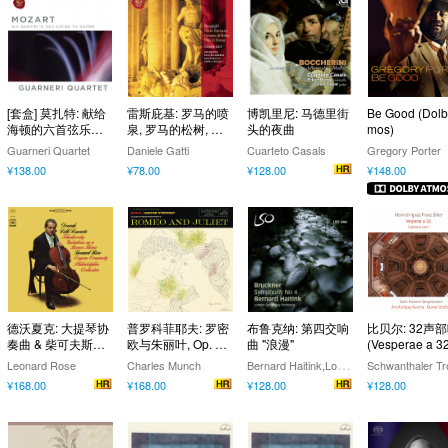
[套盒] 莫扎特: 献给
雷斯庇基: 罗马的喷
博凯里尼: 马德里街
Be Good (Dolb
海顿的六首弦乐四
泉, 罗马的松树, 罗
头的夜曲
mos)
重奏 (3 Discs)
马的节日
Guarneri Quartet
Daniele Gatti
Cuarteto Casals
Gregory Porter
¥138.00
¥78.00
¥128.00
¥148.00
德沃夏克: 大提琴协
普罗科菲耶夫: 罗密
布鲁克纳: 第四交响
比贝尔: 32声
奏曲 & 柴可夫斯基:
欧与朱丽叶, Op. 64
曲 "浪漫"
(Vesperae a 32
洛可可主题变奏曲
(Excerpts)
B
ernard Haitink,London Symphony Orchestra
Leonard Rose
Charles Munch
(Remastered)
¥168.00
¥168.00
¥128.00
¥128.00