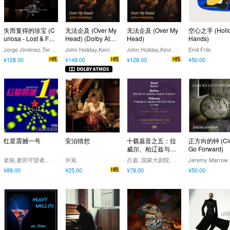
失而复得的珍宝 (C
无法企及 (Over My
无法企及 (Over My
空心之手 (Holl
uriosa - Lost & Fou
Head) (Dolby Atom
Head)
Hands)
nd Tunes)
s)
J
orge Jiménez,Tercia Realidad
J
ohn Holiday,Kevin Miller
J
ohn Holiday,Kevin Miller
Emil Friis
¥128.00
¥148.00
¥128.00
¥50.00
红星震撼一号
安泊猜想
十载嘉音之五：拉
正方向的钟 (Clo
威尔、柏辽兹与德
Go Forward)
彪西
老
狼,麦田守望者,天堂乐队,田震,许巍
吕
嘉, 国家大剧院管弦乐团, 国家大剧院唱片公司
许嵩
Jeremy Marrow
¥88.00
¥25.00
¥78.00
¥50.00