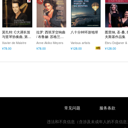
莫扎特: C大调长笛
拉罗: 西班牙交响曲
八十分钟环游地球
图里纳, 圣-桑,
与竖琴协奏曲, 第19
/ 布鲁赫: 苏格兰幻
夫斯基作品集
号钢琴协奏曲 & 第
想曲
Xavier de Maistre
Anne Akiko Meyers
Various artists
16号钢琴奏鸣曲
¥78.00
¥78.00
¥128.00
¥128.00
"简易奏鸣曲" (泽维
尔·德·迈斯特改编)
常见问题
服务条款
违法和不良信息（含涉及未成年人的不良信息）或网络数