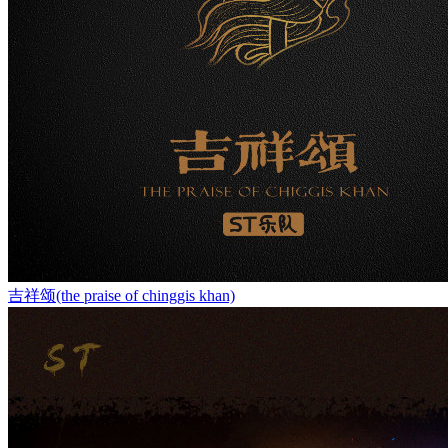
吉祥颂(the praise of chinggis khan)