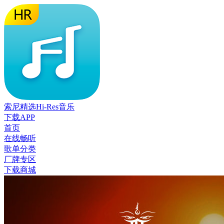
索尼精选Hi-Res音乐
下载APP
首页
在线畅听
歌单分类
厂牌专区
下载商城