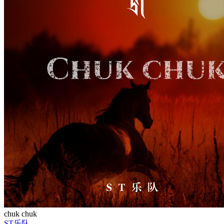
chuk chuk
ST乐队