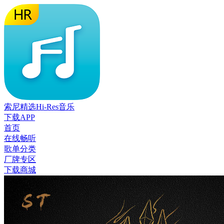
索尼精选Hi-Res音乐
下载APP
首页
在线畅听
歌单分类
厂牌专区
下载商城