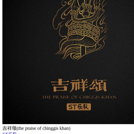
吉祥颂(the praise of chinggis khan)