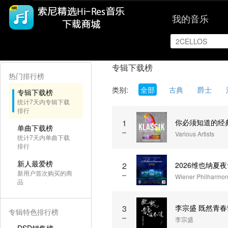
我的音乐
|
首页
排行
专辑下载榜
热门排行榜
类别:
全部
古典
爵士
专辑下载榜
统计7天内专辑下载
排行
你必须知道的经典
1
单曲下载榜
Various Artists
统计7天内单曲下载
排行
新人最爱榜
2026维也纳夏
2
新用户首次购买的商
Wiener Philharmoni
品
李宗盛 既然青春
3
专辑特色排行榜
李宗盛