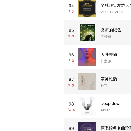
94
全球顶尖发烧人声录音
2
Various Artists
95
微凉的记忆
3
周传雄
96
天外来物
3
薛之谦
97
茶禅雅韵
3
林宝
98
Deep down
New
Aimer
99
原唱经典名曲珍藏（1