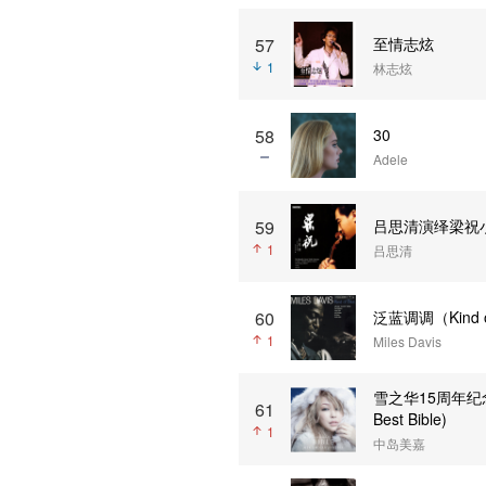
57
至情志炫
1
林志炫
30
58
Adele
59
吕思清演绎梁祝小提琴协奏
1
吕思清
60
泛蓝调调（Kind o
1
Miles Davis
雪之华15周年纪念精选专
61
Best Bible)
1
中岛美嘉