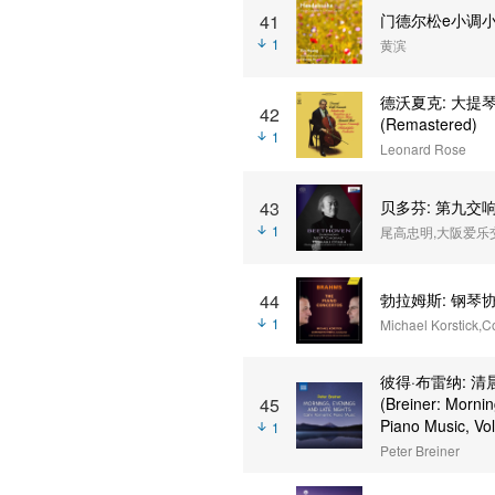
41
门德尔松e小调小提
1
黄滨
德沃夏克: 大提
42
(Remastered)
1
Leonard Rose
43
贝多芬: 第九交响曲 
1
尾高忠明,大阪爱乐
44
勃拉姆斯: 钢琴
1
Michael Korstick,C
彼得·布雷纳: 清晨
45
(Breiner: Morni
Piano Music, Vol
1
Peter Breiner