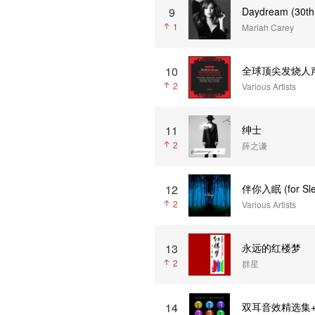
9
Daydream (30th 
1
Mariah Carey
10
全球顶尖发烧人
2
Various Artists
11
绅士
2
薛之谦
12
伴你入眠 (for Slee
2
Various Artists
13
永远的红楼梦
2
群星
14
双耳音效精选集+ (Th