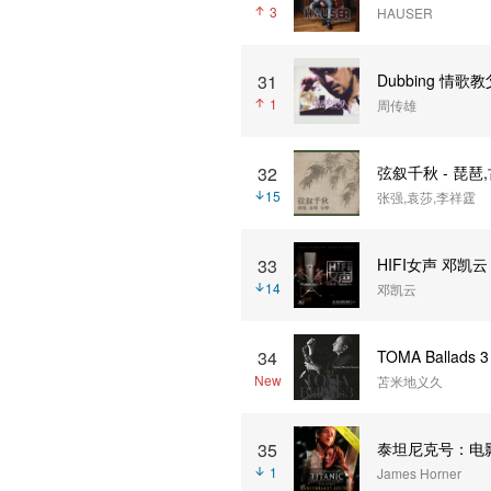
3
HAUSER
31
Dubbing 情歌教
1
周传雄
32
弦叙千秋 - 琵琶
15
张强,袁莎,李祥霆
33
HIFI女声 邓凯云
14
邓凯云
34
TOMA Ballads 3
New
苫米地义久
35
泰坦尼克号：电影原
1
James Horner