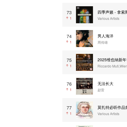
73
四季声籁 - 拿索
1
Various Artists
74
男人海洋
1
周传雄
75
2025维也纳新
1
Riccardo Muti,Wie
76
无法长大
1
赵雷
77
莫扎特必听作品
1
Various Artists