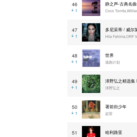
46
静之声-古典名曲集 (
1
47
多尼采蒂 / 威尔
1
Hila Fahima,ORF 
48
世界
1
逃跑计划
49
泽野弘之精选集 BES
1
泽野弘之
50
署前街少年
1
赵雷
51
哈利路亚