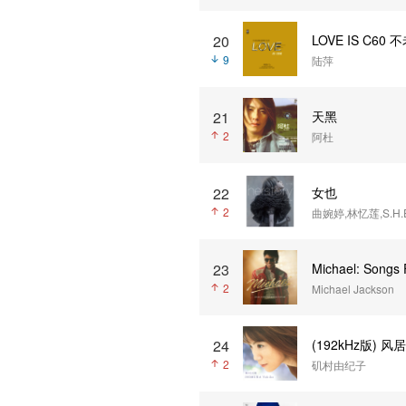
20
LOVE IS C6
9
陆萍
21
天黑
2
阿杜
22
女也
2
曲婉婷,林忆莲,S.H
23
Michael: Songs 
2
Michael Jackson
24
(192kHz版) 
2
矶村由纪子