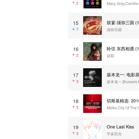
2
Macy Gray,Camill
15
鼓宴·须弥三国 (11
7
须弥乐团
16
聆弦·东西相遇 (11
2
赵聪
17
坂本龙一: 电影
3
坂本龙一,Brussels P
18
切斯基精选: 2010年
3
Meiko,City Of The
19
One Last Kiss
3
宇多田光