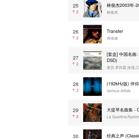
25
林俊杰2003年-
2
林俊杰
26
Transfer
2
周传雄
[套盒] 中国名曲: 
27
DSD)
2
袁莎,李祥霆,张强,
28
(192kHz版) 
2
Various Artists
29
大提琴名曲集 - Cello
2
30
经典之声 (Classi