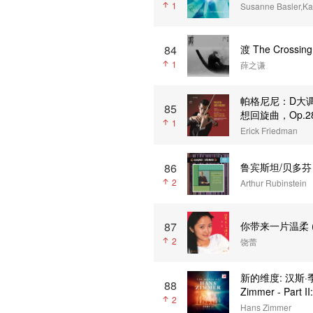
1
Susanne Basler,Ka
84
渡 The Crossing
1
薛之谦
帕格尼尼：D大调
85
想回旋曲，Op.2
1
Erick Friedman
86
鲁宾斯坦/贝多芬
2
Arthur Rubinstein
87
你带来一片温柔 (1
2
饶蕾
新的维度: 汉斯·季默的
88
Zimmer - Part I
2
Hans Zimmer