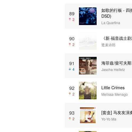
如歌的行板 - 四把大
89
DSD)
2
La Quartina
90
《新·福音战士剧场版 
2
鹭巢诗郎
91
海菲兹/柴可夫斯基
4
Jascha Heifetz
92
Little Crimes
2
Melissa Menago
93
[套盒] 马友友演奏
2
Yo-Yo Ma