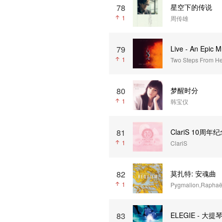
78
星空下的传说
1
周传雄
79
Live - An Epic 
1
Two Steps From He
80
梦醒时分
1
韩宝仪
81
ClariS 10周年纪
1
ClariS
82
莫扎特: 安魂曲
1
Pygmalion,Raphaë
83
ELEGIE - 大