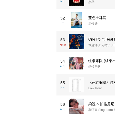
1
蔡琴
蓝色土耳其
52
周传雄
53
One Point Rea
New
木越洋,久元祐子,
54
纽带乐队 (結束
1
纽带乐队
55
《死亡搁浅》游
1
Low Roar
56
梁祝 & 帕格尼尼
1
蔡珂宜,Singapore Sy