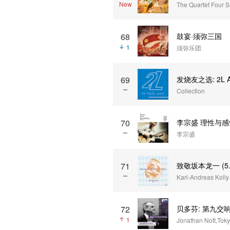
New
The Quartet Four 
68
鼓宴·须弥三国
1
须弥乐团
发烧友之选: 2L Aud
69
Collection
李宗盛 理性与感
70
李宗盛
致敬坂本龙一 (5.
71
Karl-Andreas Kolly
72
贝多芬: 第九交响曲 
1
Jonathan Nott,Tok