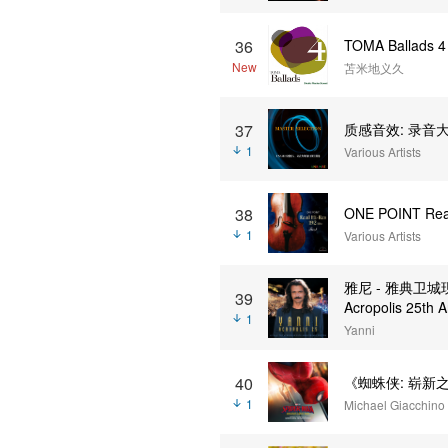
36
TOMA Ballads 4
New
苫米地义久
37
质感音效: 录音大师
1
Various Artists
38
ONE POINT Real
1
Various Artists
雅尼 - 雅典卫城现
39
Acropolis 25th 
1
Yanni
40
《蜘蛛侠: 崭新
1
Michael Giacchino