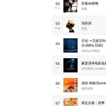
62
苏曼de夜晚
1
苏曼
63
深的深
4
周深
月光 〜贝多芬作品选〜 
64
(5.6MHz DSD)
Various Artists
豪瑟演绎电影金曲 (
65
HAUSER, London 
须弥·神曲(Sumeru·
66
须弥乐团
67
维瓦尔第：四季