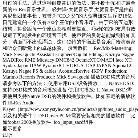
用过的手法。通过这种颠覆常识的做法，将不断开拓和扩展全
新的Hi-Res音乐世界。 轻井泽·大贺音乐厅 大贺音乐厅是由前
索尼集团董事长，被誉为“CD之父”的大贺典雄先生斥资16亿
日元建造的一个仅有700个座位的小音乐厅。由于它的五边形
结构，舞台距每一个座位都相对更靠近。巧妙的空间布局有效
规避了可能发生的环境音干扰，使声音的反射总能做到恰如其
分，清脆而不出现浑浊，这种独特的平衡正是音乐厅给演奏家
和听众们听觉上的卓越体验。 录音数据： Rec/Mix/Mastering:
Mick Sawaguchi Assistant Engineer/Digital Editing: Kazuya Nagae
MADIRec RME:Micstacy DMC842 OctmicXTC/MADI face XT:
Syntax Japan DAW Pyramix8.1 HORUS: DSP JAPAN Squoia12:
Kazuya Nagae PS & cables: AcousticRevive 4KPV Production:
Marimo Records Producer: Mick Sawaguchi 播放DSD格式的音乐
请参考以下的方法： 使用专用DSD设备播放： 1. Native DSD:
支持DSD格式的音乐播放设备 使用PC播放: 1. Native DSD:需
要使用支持Native DSD的硬件和播放软件。比如索尼的播放软
件Hi-Res Audio
Player（http://www.sonystyle.com.cn/products/app/hires_audio_pla
以及相关硬件 2. DSD over PCM:需要安装相关的播放软件。比
如foobar 2000播放软件+foo_input_sacd组件
显示更多
试听