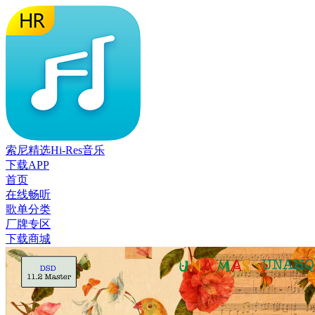
索尼精选Hi-Res音乐
下载APP
首页
在线畅听
歌单分类
厂牌专区
下载商城