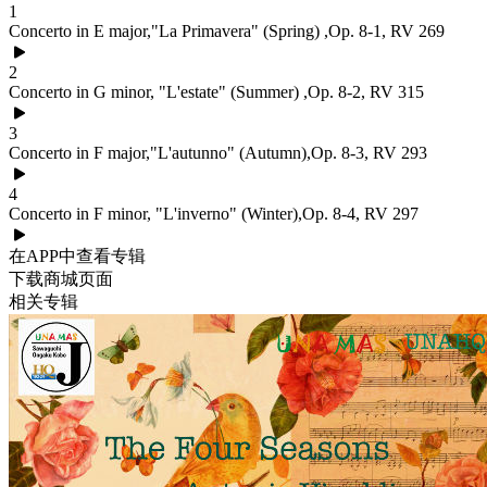
1
Concerto in E major,"La Primavera" (Spring) ,Op. 8-1, RV 269
2
Concerto in G minor, "L'estate" (Summer) ,Op. 8-2, RV 315
3
Concerto in F major,"L'autunno" (Autumn),Op. 8-3, RV 293
4
Concerto in F minor, "L'inverno" (Winter),Op. 8-4, RV 297
在APP中查看专辑
下载商城页面
相关专辑