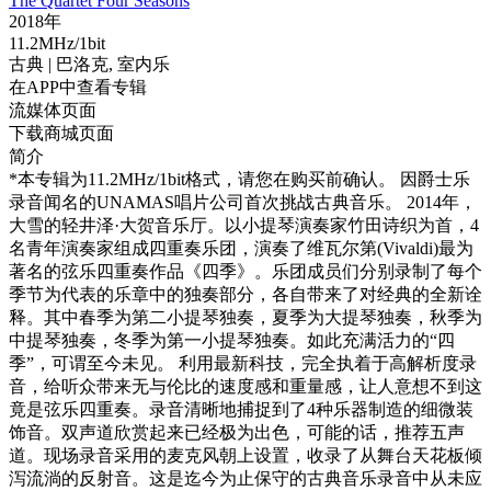
The Quartet Four Seasons
2018年
11.2MHz/1bit
古典
| 巴洛克,
室内乐
在APP中查看专辑
流媒体页面
下载商城页面
简介
*本专辑为11.2MHz/1bit格式，请您在购买前确认。 因爵士乐
录音闻名的UNAMAS唱片公司首次挑战古典音乐。 2014年，
大雪的轻井泽·大贺音乐厅。以小提琴演奏家竹田诗织为首，4
名青年演奏家组成四重奏乐团，演奏了维瓦尔第(Vivaldi)最为
著名的弦乐四重奏作品《四季》。乐团成员们分别录制了每个
季节为代表的乐章中的独奏部分，各自带来了对经典的全新诠
释。其中春季为第二小提琴独奏，夏季为大提琴独奏，秋季为
中提琴独奏，冬季为第一小提琴独奏。如此充满活力的“四
季”，可谓至今未见。 利用最新科技，完全执着于高解析度录
音，给听众带来无与伦比的速度感和重量感，让人意想不到这
竟是弦乐四重奏。录音清晰地捕捉到了4种乐器制造的细微装
饰音。双声道欣赏起来已经极为出色，可能的话，推荐五声
道。现场录音采用的麦克风朝上设置，收录了从舞台天花板倾
泻流淌的反射音。这是迄今为止保守的古典音乐录音中从未应