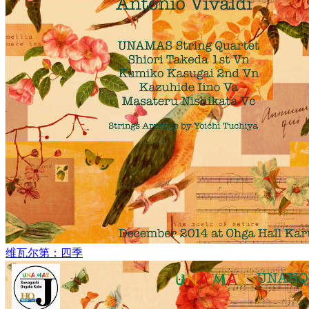
维瓦尔第：四季