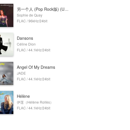
另一个人 (Pop Rock版) (Un autre quelqu'un)
Sophie de Quay
FLAC / 96kHz/24bit
Dansons
Céline Dion
FLAC / 44.1kHz/24bit
Angel Of My Dreams
JADE
FLAC / 44.1kHz/24bit
Hélène
伊莲（Hélène Rollès）
FLAC / 44.1kHz/24bit