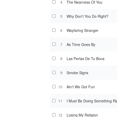
4
The Nearness Of You
5
Why Don’t You Do Right?
6
Wayfaring Stranger
7
As Time Goes By
8
Las Perlas De Tu Boca
9
Smoke Signs
10
Ain't We Got Fun
11
I Must Be Doing Something Ri
12
Losing My Religion