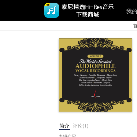
我
简介
评论(
1
)
专辑介绍：
