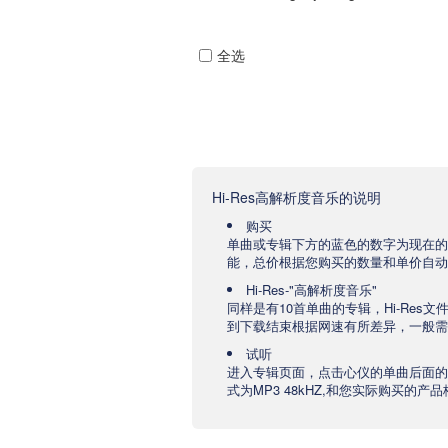
全选
Hi-Res高解析度音乐的说明
购买
单曲或专辑下方的蓝色的数字为现在的
能，总价根据您购买的数量和单价自动
Hi-Res-"高解析度音乐"
同样是有10首单曲的专辑，Hi-Res
到下载结束根据网速有所差异，一般需要
试听
进入专辑页面，点击心仪的单曲后面的
式为MP3 48kHZ,和您实际购买的