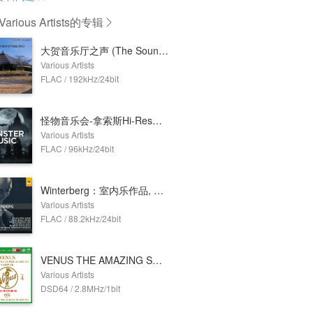
rious Artists
的专辑
大贺音乐厅之声 (The Sound of Ohga Hall)
Various Artists
FLAC / 192kHz/24bit
怪物音乐会-拿索斯Hi-Res音乐特辑
Various Artists
FLAC / 96kHz/24bit
Winterberg：室内乐作品, Vol. 1
Various Artists
FLAC / 88.2kHz/24bit
VENUS THE AMAZING SUPER AUDIO CD SAMPLER Vol.4 (2.8MHz DSD)
Various Artists
DSD64 / 2.8MHz/1bit