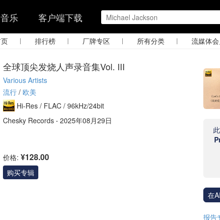
的音乐
客户端下载
|
|
|
|
首页
排行榜
厂牌专区
所有分类
流媒体会
全球顶尖发烧人声录音集Vol. III
Various Artists
流行
/
欧美
Hi-Res /
FLAC /
96kHz/24bit
Chesky Records
·
2025年08月29日
P
¥128.00
价格:
购买专辑
在A
报告