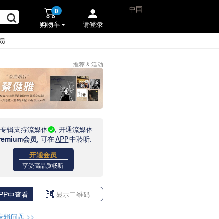
中国
0
购物车
请登录
员
推荐 & 活动
此专辑支持流媒体
, 开通流媒体
remium会员
, 可在
APP
中聆听.
开通会员
享受高品质畅听
PP中查看
显示二维码
专辑问题
>>