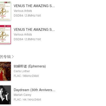
VENUS THE AMAZING SUPER AUDIO CD SAMPLER Vol.17 (2.8MHz DSD)
Various Artists
DSD64 / 2.8MHz/1bit
VENUS THE AMAZING SUPER AUDIO CD SAMPLER Vol.20 (2.8MHz DSD)
Various Artists
DSD64 / 2.8MHz/1bit
的专辑
转瞬即逝 (Ephemera)
Carla Lother
FLAC / 96kHz/24bit
Daydream (30th Anniversary Edition)
Mariah Carey
FLAC / 44.1kHz/24bit