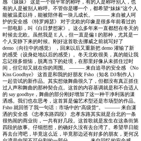
感 《妹妹》 这是一个很平常的称呼，有的人是称呼别人，也
有的人是被别人称呼。不管你是哪一个，都希望“妹妹”这个人
能被温柔以待，能被陪伴着一块儿成长。 ——— 来自被人呵
护的安全感 《特罗姆瑟》 对于北欧的印象是很多年前看过的
一部电影，叫《白日梦想家》。这么多年来一直都想在冬天的
时候去北欧。虽然我是 E 人，但一直是偏 I 的那种，尤其是一
个人安静下来的时候。刚好这首歌去挪威之前就写好了
demo（向往中的感觉） ，回来以后又重新把 demo 灌输了新
的感受（设身处地以后的感受）。冬天北欧很美，真的能让我
忘记很多烦恼，脱离当下的处境，在那里好像从未抓住过时
间，但它却又就在你的周围。 ——— 来自追寻的安全感 《No
Kiss Goodbye》 这首是和我的好朋友 Fsho（知名 DJ/制作人）
一起尝试的新作品。其实想做舞曲很久了，但都没有真正抓住
过人声和舞曲的那种契合点。这首的内容基调就是和不合适人
的 say goodbye，舞曲的部分刚好增加了这一种干净利落的潇
洒感。我们也在思考，这首算是偏艺术型还是市场型的作品。
Fsho 就回答了我一句话：市场中的“高级货”。 ——— 来自潇
洒的安全感 《忠孝东路四段》 忠孝东路其实就是台北的一条
很热闹的商业街，一共有好几段。这首歌就是发生在这条街第
四段的故事。仔细想想，的确好久没有去台湾了。希望早日能
再去台湾吧，毕竟这么近，毕竟那边还有好多的朋友，更何况
台湾是中国不可分割的一部分。 ——— 来自回忆的安全感