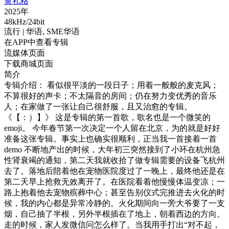
黄礼格
2025年
48kHz/24bit
流行
| 华语,
SME华语
在APP中查看专辑
流媒体页面
下载商城页面
简介
专辑介绍： 看似很平淡的一段日子；用着一般般的麦克风；
不算很好的声卡；不太隔音的房间；仍在努力变优秀的音乐
人；在家做了一张让自己很舒服，且又治愈的专辑。
《【：）】》 这是专辑的第一首歌，歌名也是一个微笑的
emoji。 今年春节第一次决定一个人留在北京，为的就是好好
准备这张专辑。事实上也确实很顺利，正当我一首接着一首
demo 不断地产出的时候，大年初三突然接到了小环在杭州急
性肾衰竭的通知，第二天我就收拾了做专辑需要的设备飞杭州
去了。落地后陪着他在宠物医院度过了一晚上，最终他还是在
第二天早上抢救无效离开了。在医院看着他慢慢体温变凉；一
路上抱着他去宠物殡葬中心；甚至告别仪式完推进去火化的时
候，我的内心都是异常冷静的。火化期间向一旁大爷要了一支
烟，自己抽了半根，另外半根插在了地上，朝着西边的方向。
走的时候，家人发微信问怎么样了。当我用手打出“对不起，