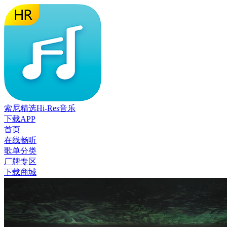
索尼精选Hi-Res音乐
下载APP
首页
在线畅听
歌单分类
厂牌专区
下载商城