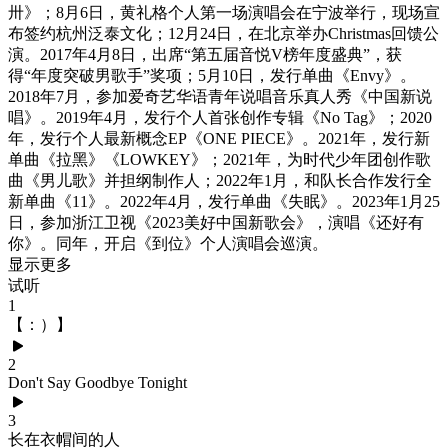
卅》；8月6日，黄礼格个人第一场演唱会在宁波举行，现场宣
布签约杭州泛泰文化；12月24日，在北京举办Christmas回馈公
演。2017年4月8日，出席“第五届音悦V榜年度盛典”，获
得“年度突破男歌手”奖项；5月10日，发行单曲《Envy》。
2018年7月，参加爱奇艺华语青年说唱音乐真人秀《中国新说
唱》。2019年4月，发行个人首张创作专辑《No Tag》；2020
年，发行个人最新概念EP《ONE PIECE》。2021年，发行新
单曲《拉黑》《LOWKEY》；2021年，为时代少年团创作歌
曲《男儿歌》并担纲制作人；2022年1月，和队长合作发行全
新单曲《11》。2022年4月，发行单曲《失眠》。2023年1月25
日，参加浙江卫视《2023美好中国新歌会》，演唱《还好有
你》。同年，开启《到位》个人演唱会巡演。
显示更多
试听
1
【：）】
2
Don't Say Goodbye Tonight
3
长在衣帽间的人