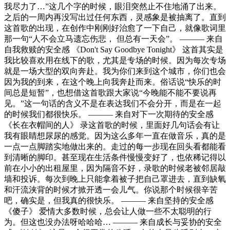
我尽力了…”这几个字的时候，眼泪突然止不住地涌了出来。
之后的一周内再没写出过任何东西，灵感象是被抽离了。直到
这首歌的出现，在创作中刚刚好治愈了一下自己，就像歌词里
那一句“人不会立马遗忘伤悲， 但总有一天会”。 ——— 来自
自我救赎的安全感 《Don't Say Goodbye Tonight》 这首其实是
我比较喜欢用在线下的歌，尤其是专场的时候。因为每次专场
就是一场大型的双向奔赴。我为你们来到这个城市，你们也会
因为我的到来，在这个晚上向我奔赴而来。俗话说“快乐的时
间总是短暂”，也想借这首歌跟大家说“今晚能不能不要说再
见。”这一句话的含义不是在表达我们不会分开，而是在一起
的时候我们都很快乐。 ——— 来自对下一次期待的安全感
《长在衣帽间的人》 录这首歌的时候，里面好几句话会有让
我有眼睛想尿尿的感觉。因为这么多年一直在做音乐，真的是
一点一点脚踏实地做出来的。走过的每一步现在回头看都能看
到清晰的脚印。甚至现在生活条件慢慢变好了，也依稀记得以
前在小小的出租屋里，因为隔音不好，录歌的时候老被邻居敲
墙和投诉。每次到晚上只能拿着被子把自己罩进去，直到缺氧
和汗流浃背的时候才掀开透一会儿气。你说那个时候很辛苦
吧，确实是，但我真的很快乐。 ——— 来自坚持的安全感
《傻子》 爱情大多数时候，总会让人做一些不太聪明的行
为。但这也没办法呀哈哈哈… ——— 来自成长与妥协的安全