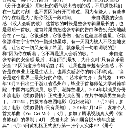
《分开也浪漫》 用轻松的语气说出告别的话，不用质疑我们
在一起的时刻，也不要因为分开而难过。因为有些人，有些事
的存在就是为了陪你经历一段时间。 ——— 来自洒脱的安全
感 《没人会听的歌》 这首歌的时长是整张专辑里最长的，也
是最后一首歌。这首片尾曲把这张专辑的告白和告别完美地融
合在了一起。它很孤独，它很悲伤，但它也蕴含着能量。它就
像漂浮在宇宙中的一颗孤独星球。有一天因为被人不经意地发
现，让它对一切又充满了希望。就像最后一句歌词说的那
样“因为你在听着，它不再是没人会听的歌。” ——— 来自这
张专辑的安全感 最后，我们回到最初，为什么叫“只有音乐最
安全”？因为这张专辑治愈了我，让我也越来越有安全感，不
管是在事业上还是生活上。也再次感谢你的聆听和浏览。 “音
乐是这个世界上最美好的产物。” 艺术家简介： 黄礼格，1993
年10月19日出生于浙江省温州市，毕业于首都师范大学科德学
院，中国内地男演员、歌手、潮牌主理人。2014年以演员身份
出演电影《类似爱情》正式进入演艺圈，在片中饰演男主角麦
丁。2015年，拍摄青春校园电影《泡妞秘籍》；9月25日，参
演了电影《类似爱情2只有我知》。2016年1月14日，发布个人
首支单曲《You Get Me》；3月，参加了腾讯视频真人秀《惊
喜旅程》的录制；4月，受邀出席“第四届音悦V榜年度盛
典”；6月25日黄礼格正式发行第一张个人实体EP 《卅兮