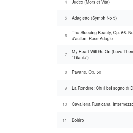
4
Judex (Mors et Vita)
5
Adagietto (Symph No 5)
The Sleeping Beauty, Op. 66: N
6
d'action. Rose Adagio
My Heart Will Go On (Love Th
7
"Titanic")
8
Pavane, Op. 50
9
La Rondine: Chi il bel sogno di 
10
Cavalleria Rusticana: Intermezz
11
Boléro