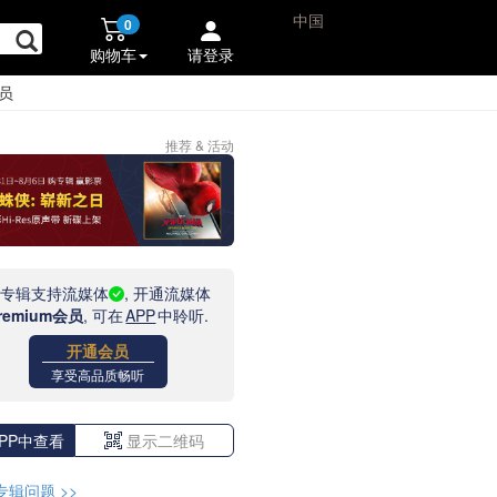
中国
0
购物车
请登录
员
推荐 & 活动
此专辑支持流媒体
, 开通流媒体
remium会员
, 可在
APP
中聆听.
开通会员
享受高品质畅听
PP中查看
显示二维码
专辑问题
>>