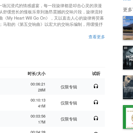
nce》是一场沉浸式的情感盛宴，每一段旋律都是叩击心灵的浪漫
更多Va
从舒缓悠长的慢板乐章到激昂震撼的交响片段，旋律流转
 Heart Will Go On》，又以直击人心的旋律将荧幕
；马勒的《第五交响曲》以宏大的交响乐编制，用缓慢抒
查看更多
时长/大小
试听
00:06:21
仅限专辑
28M
00:10:13
仅限专辑
41M
00:03:56
仅限专辑
17M
00:04:28