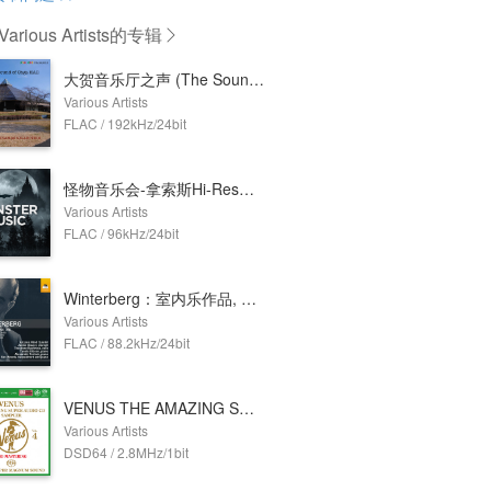
rious Artists
的专辑
大贺音乐厅之声 (The Sound of Ohga Hall)
Various Artists
FLAC / 192kHz/24bit
怪物音乐会-拿索斯Hi-Res音乐特辑
Various Artists
FLAC / 96kHz/24bit
Winterberg：室内乐作品, Vol. 1
Various Artists
FLAC / 88.2kHz/24bit
VENUS THE AMAZING SUPER AUDIO CD SAMPLER Vol.4 (2.8MHz DSD)
Various Artists
DSD64 / 2.8MHz/1bit