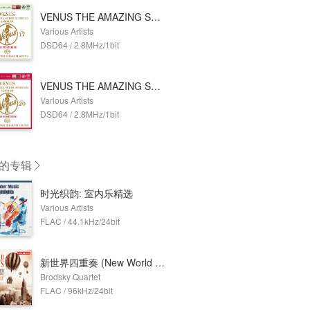
VENUS THE AMAZING SUPER AUDIO CD SAMPLER Vol.17 (2.8MHz DSD)
Various Artists
DSD64 / 2.8MHz/1bit
VENUS THE AMAZING SUPER AUDIO CD SAMPLER Vol.20 (2.8MHz DSD)
Various Artists
DSD64 / 2.8MHz/1bit
的专辑
时光织韵: 室内乐精选
Various Artists
FLAC / 44.1kHz/24bit
新世界四重奏 (New World Quartets)
Brodsky Quartet
FLAC / 96kHz/24bit