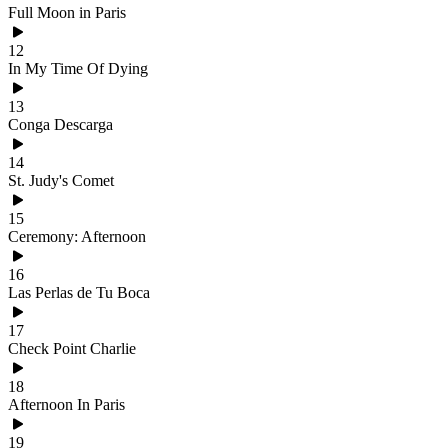
Full Moon in Paris
12
In My Time Of Dying
13
Conga Descarga
14
St. Judy's Comet
15
Ceremony: Afternoon
16
Las Perlas de Tu Boca
17
Check Point Charlie
18
Afternoon In Paris
19