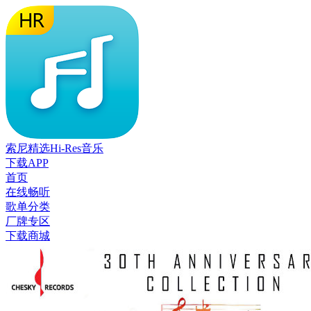
索尼精选Hi-Res音乐
下载APP
首页
在线畅听
歌单分类
厂牌专区
下载商城