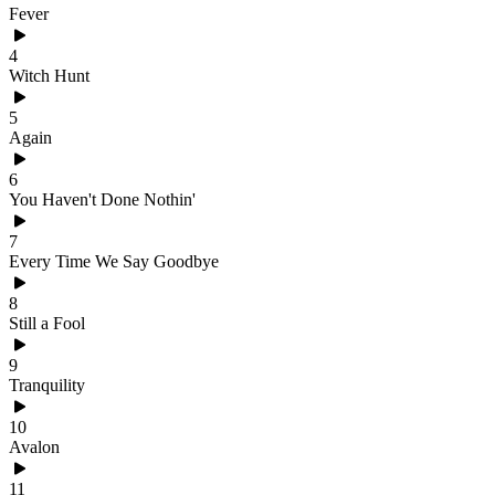
Fever
4
Witch Hunt
5
Again
6
You Haven't Done Nothin'
7
Every Time We Say Goodbye
8
Still a Fool
9
Tranquility
10
Avalon
11