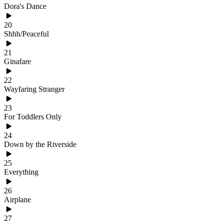
Dora's Dance
20
Shhh/Peaceful
21
Ginafare
22
Wayfaring Stranger
23
For Toddlers Only
24
Down by the Riverside
25
Everything
26
Airplane
27