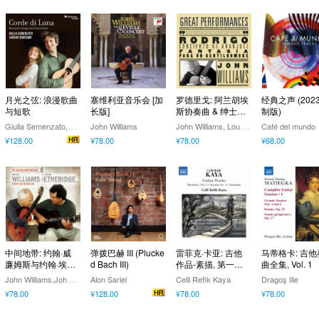
月光之弦: 浪漫歌曲
塞维利亚音乐会 [加
罗德里戈: 阿兰胡埃
经典之声 (202
与短歌
长版]
斯协奏曲 & 绅士幻
制版)
想曲 - 阿尔贝尼斯:
G
iulia Semenzato,Jadran Duncumb
J
ohn Williams, Louis Frémaux, The Philharmonia Orchestra
John Williams
Café del mundo
吉他改编作品集
¥128.00
¥78.00
¥78.00
¥68.00
中间地带: 约翰·威
弹拨巴赫 III (Plucke
雷菲克·卡亚: 吉他
马蒂格卡: 吉
廉姆斯与约翰·埃瑟
d Bach III)
作品-素描, 第一卷 /
曲全集, Vol. 1
里奇都柏林现场
第一号奏鸣曲 / 小
J
ohn Williams,John Etheridge
Alon Sariel
Celil Refik Kaya
Dragoş Ilie
奏鸣曲
¥78.00
¥128.00
¥78.00
¥78.00