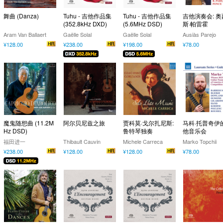
舞曲 (Danza)
Tuhu - 吉他作品集
Tuhu - 吉他作品集
吉他演奏会: 
(352.8kHz DXD)
(5.6MHz DSD)
斯·帕雷霍
Aram Van Ballaert
Gaëlle Solal
Gaëlle Solal
Ausiàs Parejo
¥128.00
¥238.00
¥198.00
¥78.00
魔鬼随想曲 (11.2M
阿尔贝尼兹之旅
贾科莫·戈尔扎尼斯:
马科·托普奇伊
Hz DSD)
鲁特琴独奏
他音乐会
福田进一
Thibault Cauvin
Michele Carreca
Marko Topchii
¥238.00
¥128.00
¥128.00
¥78.00