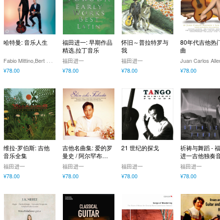
哈特曼: 音乐人生
福田进一: 早期作品
怀旧～普拉特罗与
80年代吉他热
精选,拉丁音乐
我
曲
F
abio Mittino,Bert Lams
福田进一
福田进一
¥78.00
¥78.00
¥78.00
¥78.00
维拉-罗伯斯: 吉他
吉他名曲集: 爱的罗
21 世纪的探戈
祈祷与舞蹈 - 
音乐全集
曼史 / 阿尔罕布拉
进一吉他独奏
宫的回忆
会
福田进一
福田进一
福田进一
福田进一
¥78.00
¥78.00
¥78.00
¥78.00