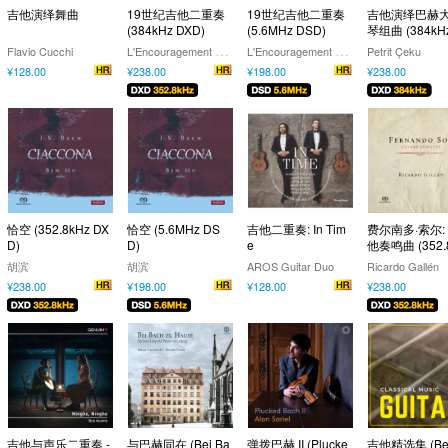
吉他演绎舞曲
19世纪吉他二重奏
19世纪吉他二重奏
吉他演绎巴赫
(384kHz DXD)
(5.6MHz DSD)
琴组曲 (384kH
D)
L
'Encouragement Guitar Duo
L
'Encouragement Guitar Duo
Flavio Cucchi
Petrit Çeku
¥128.00
¥238.00
¥198.00
¥238.00
恰空 (352.8kHz DX
恰空 (5.6MHz DS
吉他二重奏: In Tim
费尔南多·索尔:
D)
D)
e
他奏鸣曲 (352.
z DXD)
胡滨
胡滨
AROS Guitar Duo
Ricardo Gallén
¥238.00
¥198.00
¥128.00
¥238.00
吉他与声乐二重奏 -
与巴赫同在 (Bei Ba
弹拨巴赫 II (Plucke
吉他精选集 (Bes