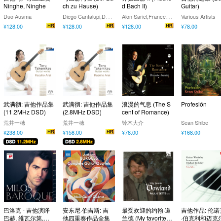
Ninghe, Ninghe
ch zu Hause)
d Bach II)
Guitar)
D
iego Cantalupi,Davide Pozzi
A
lon Sariel,Francesca Benetti
Duo Ausma
Various Artists
¥128.00
¥128.00
¥128.00
¥78.00
武满彻: 吉他作品集
武满彻: 吉他作品集
浪漫的气息 (The S
Profesión
(11.2MHz DSD)
(2.8MHz DSD)
cent of Romance)
荒井一穂
荒井一穂
铃木大介
Sean Shibe
¥238.00
¥158.00
¥78.00
¥168.00
巴洛克 - 吉他演绎
安东尼·伯吉斯: 吉
最受欢迎的约翰·道
吉他作品: 伦
巴赫, 维瓦尔第,亨
他四重奏作品全集
兰德 (My favorite D
·伯克利和迈克