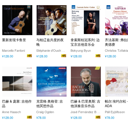
重新发现卡鲁里
与柏辽兹共度的夜
拿索斯桂冠系列: 边
齐法基斯: 弗
晚
宝京吉他音乐会
奥德赛
S
téphanie d'Oustrac,Thibaut Roussel,Tanguy de Williencourt
Marcello Fantoni
Bokyung Byun
¥128.00
¥128.00
¥128.00
¥128.00
巴赫 & 庞塞: 吉他作
克雷格·奥格登: 吉
巴赫 & 巴里奥斯: 吉
帕尔·埃约尔松 -
品
他冥想作品
他演奏音乐作品
ADA
J
osé Fernández Bardesio
Anne Haasch
Craig Ogden
Páll Eyjólfsson
¥128.00
¥78.00
¥128.00
¥78.00