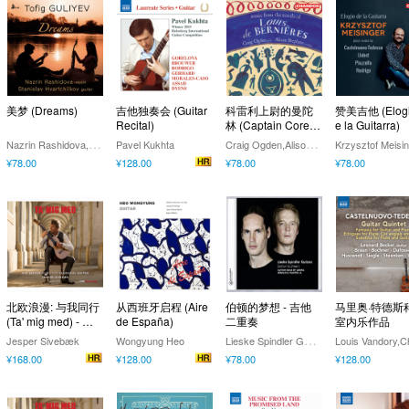
美梦 (Dreams)
吉他独奏会 (Guitar
科雷利上尉的曼陀
赞美吉他 (Elogi
Recital)
林 (Captain Corell
e la Guitarra)
i's Mandolin)
N
azrin Rashidova,Stanislav Hvartchilkov
C
raig Ogden,Alison Stephens
Pavel Kukhta
Krzysztof Meisi
¥78.00
¥128.00
¥78.00
¥78.00
北欧浪漫: 与我同行
从西班牙启程 (Aire
伯顿的梦想 - 吉他
马里奥·特德斯科
(Ta' mig med) - 金·
de España)
二重奏
室内乐作品
拉尔森
L
ieske Spindler Guitars
Jesper Sivebæk
Wongyung Heo
¥168.00
¥128.00
¥78.00
¥128.00