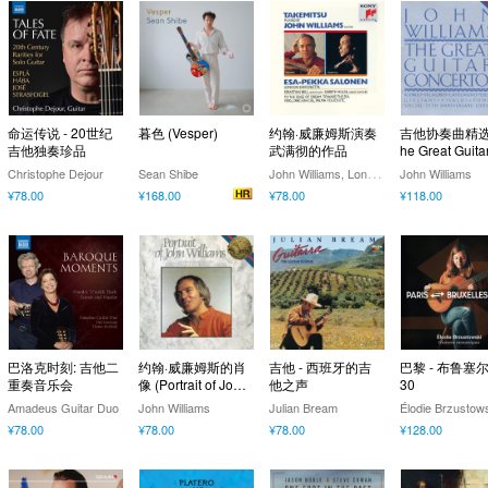
命运传说 - 20世纪
暮色 (Vesper)
约翰·威廉姆斯演奏
吉他协奏曲精选 
吉他独奏珍品
武满彻的作品
he Great Guita
ncertos)
J
ohn Williams, London Sinfonietta, Esa-Pekka Salonen
Christophe Dejour
Sean Shibe
John Williams
¥78.00
¥168.00
¥78.00
¥118.00
巴洛克时刻: 吉他二
约翰·威廉姆斯的肖
吉他 - 西班牙的吉
巴黎 - 布鲁塞尔,
重奏音乐会
像 (Portrait of John
他之声
30
Williams)
Amadeus Guitar Duo
John Williams
Julian Bream
Élodie Brzustow
¥78.00
¥78.00
¥78.00
¥128.00