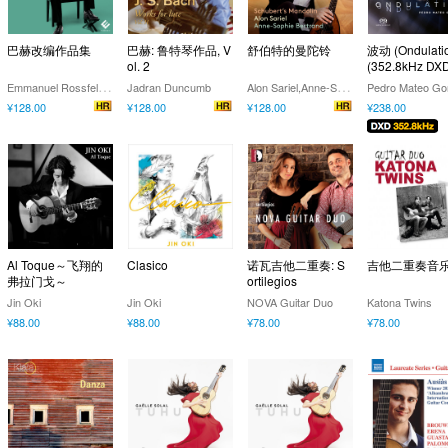
巴赫改编作品集
巴赫: 鲁特琴作品, V
舒伯特的曼陀铃
波动 (Ondulati
ol. 2
(352.8kHz DX
E
mmanuel Rossfelder
A
lon Sariel,Anne-Sophie Bertrand
Jadran Duncumb
¥128.00
¥128.00
¥128.00
¥238.00
Al Toque～飞翔的
Clasico
诺瓦吉他二重奏: S
吉他二重奏音
弗拉门戈～
ortilegios
Jin Oki
Jin Oki
NOVA Guitar Duo
Katona Twins
¥88.00
¥88.00
¥78.00
¥78.00