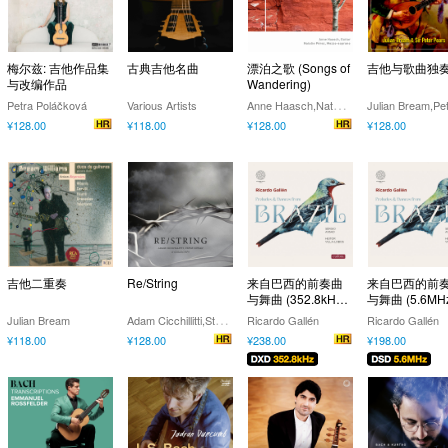
梅尔兹: 吉他作品集
古典吉他名曲
漂泊之歌 (Songs of
吉他与歌曲独
与改编作品
Wandering)
A
nne Haasch,Natalie Pérez
Petra Poláčková
Various Artists
¥128.00
¥118.00
¥128.00
¥128.00
吉他二重奏
Re/String
来自巴西的前奏曲
来自巴西的前
与舞曲 (352.8kHz
与舞曲 (5.6MH
DXD)
SD)
A
dam Cicchillitti,Steve Cowan,collectif9
Julian Bream
Ricardo Gallén
Ricardo Gallén
¥118.00
¥128.00
¥238.00
¥198.00