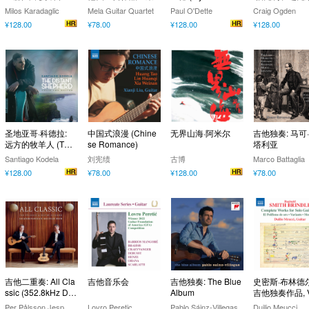
德尔等 (Baroque)
owland)
克利作曲
Milos Karadaglic
Mela Guitar Quartet
Paul O'Dette
Craig Ogden
¥128.00
¥78.00
¥128.00
¥128.00
圣地亚哥·科德拉:
中国式浪漫 (Chine
无界山海·阿米尔
吉他独奏: 马可
远方的牧羊人 (The
se Romance)
塔利亚
Distant Shepherd)
Santiago Kodela
刘宪绩
古博
Marco Battaglia
¥128.00
¥78.00
¥128.00
¥78.00
吉他二重奏: All Cla
吉他音乐会
吉他独奏: The Blue
史密斯·布林德尔
ssic (352.8kHz DX
Album
吉他独奏作品, V
D)
1 (Meucci)
P
er Pålsson,Jesper Sivebaek
Lovro Peretic
Pablo Sáinz-Villegas
Duilio Meucci