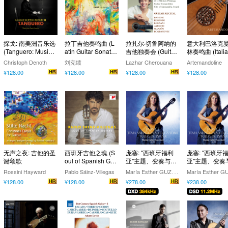
探戈: 南美洲音乐选
拉丁吉他奏鸣曲 (L
拉扎尔·切鲁阿纳的
意大利巴洛克
(Tanguero: Music fr
atin Guitar Sonata
吉他独奏会 (Guitar
林奏鸣曲 (Italia
om South America)
s）
Recital: Lazhar Ch
aroque Mandol
Christoph Denoth
刘宪绩
Lazhar Cherouana
Artemandoline
erouana)
onatas)
¥128.00
¥128.00
¥128.00
¥128.00
无声之夜: 吉他的圣
西班牙吉他之魂 (S
庞塞: "西班牙福利
庞塞: "西班牙
诞颂歌
oul of Spanish Guit
亚"主题、变奏与赋
亚"主题、变奏
ar)
格 (玛丽亚•埃斯特•
格 (玛丽亚•埃斯
M
aría Esther GUZMÁN
Rossini Hayward
Pablo Sáinz-Villegas
古兹曼) (384kHz D
古兹曼) (11.2M
¥128.00
¥128.00
¥278.00
¥238.00
XD)
DSD)