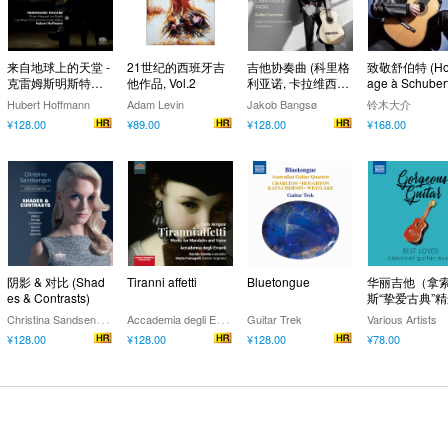
来自地球上的天堂 -
21世纪的西班牙吉
吉他协奏曲 (科里格
致敬舒伯特 (H
克雷姆斯明斯特修
他作品, Vol.2
利亚诺, 卡拉维西利
age à Schubert
道院图书馆的鲁特
斯 & 西格尔 )
Hubert Hoffmann
Adam Levin
Jakob Bangsø
铃木大介
琴音乐
¥128.00
¥89.00
¥128.00
¥168.00
阴影 & 对比 (Shad
Tiranni affetti
Bluetongue
华丽吉他（拿
es & Contrasts)
斯“挚爱古典”
C
hristina Sandsengen
A
ccademia degli Erranti,Davide Ferella,Marta Fumagalli,Claudia Poz,Barbara Altobello,Diego Cantalupi,Gabriele Levi
Guitar Trek
Various Artists
¥128.00
¥128.00
¥128.00
¥78.00