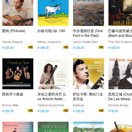
图画 (Pictures)
白银与我,Op. 190
半步漫踏往昔 (One
巴赫与波旁威
Foot in the Past)
(Bach and Bou
n)
J
ason Noble,Steve Cowan
Jakob Wagner
Niklas Johansen
The Old Guitaris
¥128.00
¥188.00
¥128.00
¥128.00
西班牙小夜曲
永恒之爱的光芒 (L
萨比卡斯: 弗拉门戈
思想之城 (Ciud
ux Amoris Aeterni
音乐会
De Las Ideas)
s)
T
atiana Kurenchakova
Emma Wills
Sabicas
Vicente Amigo
¥128.00
¥128.00
¥128.00
¥78.00