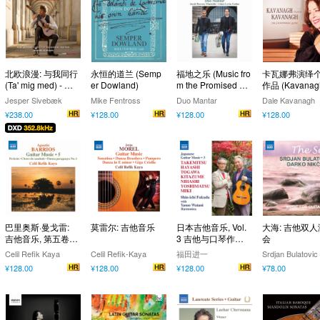
北欧浪漫: 与我同行
永恒的道兰 (Semp
福地之乐 (Music fro
卡瓦娜弗演绎
(Ta' mig med) - 金·
er Dowland)
m the Promised La
作品 (Kavanagh
拉尔森 (352.8kHz
nd)
ays Kavanagh
Jesper Sivebæk
Mike Fentross
Duo Mantar
Dale Kavanagh
DXD)
¥238.00
¥128.00
¥128.00
¥128.00
巴里奥斯·曼戈雷:
莫雷尔: 吉他音乐
日本吉他音乐, Vol.
大海: 吉他双
吉他音乐, 第五卷(R
3 吉他与口琴作品
会
efik Kaya)
集 (福田进一)
Celil Refik Kaya
Celil Refik-Kaya
福田进一
Srdjan Bulatovic
¥128.00
¥128.00
¥128.00
¥78.00