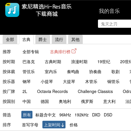
我的音乐
|
首页
排行
全部
古典
爵士
流行
其他
推荐
全部专辑
古典排行榜
按时期
巴洛克
古典时期
浪漫时期
19世纪
20世
按体裁
管弦乐
室内乐
奏鸣曲
协奏曲
歌剧
按乐器
钢琴
小提琴
大提琴
木管乐
铜管乐
按厂牌
2L
Octavia Records
Challenge Classics
Odr
按国别
中国
德国
奥地利
俄罗斯
意大利
法
筛选
所有
标题含中文
96kHz
192kHz
DXD
DSD
排序
首写字母
上架时间
价格