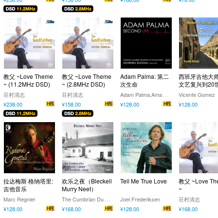
教父 ~Love Theme
教父 ~Love Theme
Adam Palma: 第二
西班牙吉他大师
~ (11.2MHz DSD)
~ (2.8MHz DSD)
次生命
文艺复兴到20
作品音乐会
A
dam Palma,Amadeus Chamber Orchestra of Polish Radio,Agnieszka Duczmal
荘村清志
荘村清志
Vicente Gomez
¥238.00
¥158.00
¥128.00
¥128.00
拉达梅斯·格纳塔里:
欢乐之夜（Bleckell
Tell Me True Love
教父 ~Love Th
吉他音乐
Murry Neet）
~
T
he Cumbrian Duo,Ed Heslam,Tommy Coulthard,Jean Altshuler
Marc Regnier
Joel Frederiksen
荘村清志
¥128.00
¥168.00
¥128.00
¥168.00