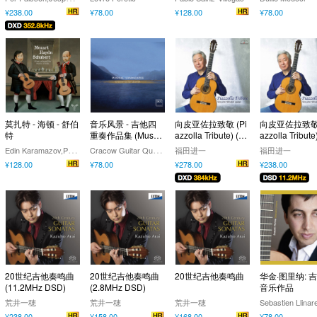
¥238.00
¥78.00
¥128.00
¥78.00
莫扎特 - 海顿 - 舒伯
音乐风景 - 吉他四
向皮亚佐拉致敬 (Pi
向皮亚佐拉致敬 
特
重奏作品集 (Music
azzolla Tribute) (38
azzolla Tribute
al Landscapes)
4kHz DXD)
1.2MHz DSD)
E
din Karamazov,Pavel Steidl
C
racow Guitar Quartet,Miłosz Mączyński,Joanna Baran-Nosiadek,Mateusz Puter,Łukasz Dobrowolksi
福田进一
福田进一
¥128.00
¥78.00
¥278.00
¥238.00
20世纪吉他奏鸣曲
20世纪吉他奏鸣曲
20世纪吉他奏鸣曲
华金·图里纳: 
(11.2MHz DSD)
(2.8MHz DSD)
音乐作品
荒井一穂
荒井一穂
荒井一穂
Sebastien Llinar
¥238.00
¥158.00
¥168.00
¥78.00