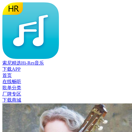
索尼精选Hi-Res音乐
下载APP
首页
在线畅听
歌单分类
厂牌专区
下载商城