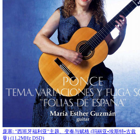
庞塞: "西班牙福利亚"主题、变奏与赋格 (玛丽亚•埃斯特•古兹
曼) (11.2MHz DSD)