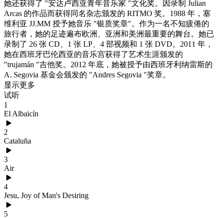
她还获得了 "安达卢西亚青年音乐家 "文化奖。因录制 Julian
Arcas 的作品而获得同名杂志颁发的 RITMO 奖。1988 年，塞
维利亚 JJ.MM 授予她音乐 "银质奖章"。作为一名不知疲倦的
旅行者，她的足迹遍布欧洲、亚洲和美洲最重要的舞台。她已
录制了 26 张 CD、1 张 LP、4 部视频和 1 张 DVD。2011 年，
她在西班牙巴伦西亚的音乐宫获得了艺术生涯颁发的
"trujamán "吉他奖。2012 年底，她被授予由西班牙利纳雷斯的
A. Segovia 基金会颁发的 "Andres Segovia "奖章。
显示更多
试听
1
El Albaicín
2
Cataluña
3
Air
4
Jesu, Joy of Man's Desiring
5