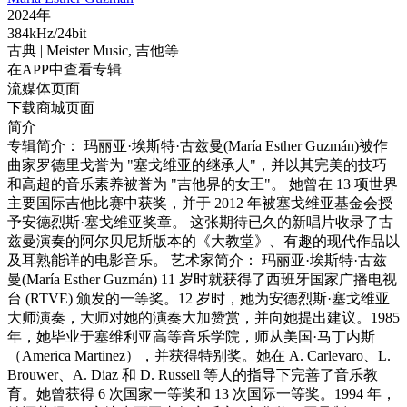
2024年
384kHz/24bit
古典
| Meister Music,
吉他等
在APP中查看专辑
流媒体页面
下载商城页面
简介
专辑简介： 玛丽亚·埃斯特·古兹曼(María Esther Guzmán)被作
曲家罗德里戈誉为 "塞戈维亚的继承人"，并以其完美的技巧
和高超的音乐素养被誉为 "吉他界的女王"。 她曾在 13 项世界
主要国际吉他比赛中获奖，并于 2012 年被塞戈维亚基金会授
予安德烈斯·塞戈维亚奖章。 这张期待已久的新唱片收录了古
兹曼演奏的阿尔贝尼斯版本的《大教堂》、有趣的现代作品以
及耳熟能详的电影音乐。 艺术家简介： 玛丽亚·埃斯特·古兹
曼(María Esther Guzmán) 11 岁时就获得了西班牙国家广播电视
台 (RTVE) 颁发的一等奖。12 岁时，她为安德烈斯·塞戈维亚
大师演奏，大师对她的演奏大加赞赏，并向她提出建议。1985
年，她毕业于塞维利亚高等音乐学院，师从美国·马丁内斯
（America Martinez），并获得特别奖。她在 A. Carlevaro、L.
Brouwer、A. Diaz 和 D. Russell 等人的指导下完善了音乐教
育。她曾获得 6 次国家一等奖和 13 次国际一等奖。1994 年，