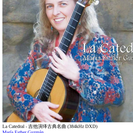
La Catedral - 吉他演绎古典名曲 (384kHz DXD)
María Esther Guzmán