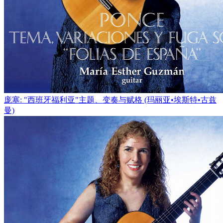
庞塞: "西班牙福利亚"主题、变奏与赋格 (玛丽亚•埃斯特•古兹
曼)