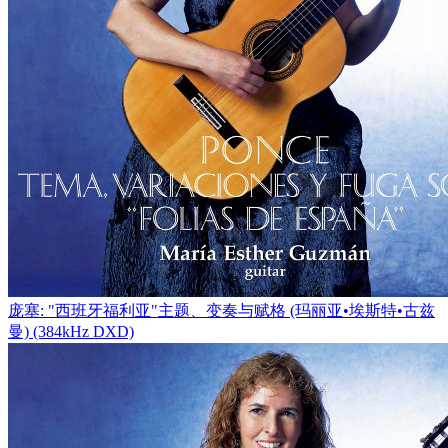
庞塞: "西班牙福利亚"主题、变奏与赋格 (玛丽亚•埃斯特•古兹
曼) (384kHz DXD)