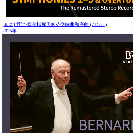
[套盒] 乔治·塞尔指挥贝多芬交响曲和序曲 (7 Discs)
2025年