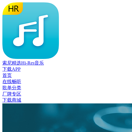
索尼精选Hi-Res音乐
下载APP
首页
在线畅听
歌单分类
厂牌专区
下载商城