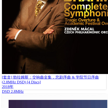
[套盒] 勃拉姆斯：交响曲全集，悲剧序曲 & 学院节日序曲
(2.8MHz DSD) [4 Discs]
2018年
DSD
2.8MHz