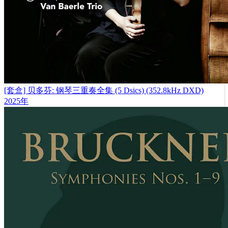
[套盒] 贝多芬: 钢琴三重奏全集 (5 Dsics) (352.8kHz DXD)
2025年