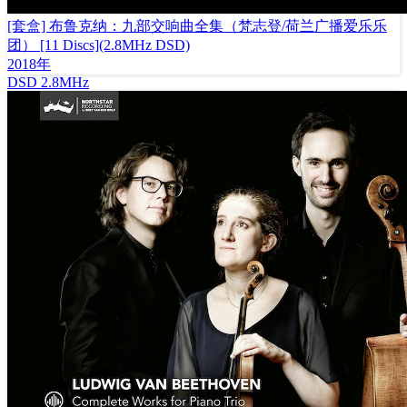
[套盒] 布鲁克纳：九部交响曲全集（梵志登/荷兰广播爱乐乐
团） [11 Discs](2.8MHz DSD)
2018年
DSD
2.8MHz