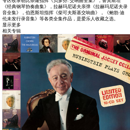
专区收录朝比奈隆指挥《贝多芬: 交响曲全集》，鲁宾斯坦
《经典钢琴协奏曲集》，拉赫玛尼诺夫亲弹《拉赫玛尼诺夫录
音全集》，伯恩斯坦指挥《柴可夫斯基交响曲》，《鲍勃·迪
伦未发行录音集》等各类全集作品，是爱乐人收藏之选。
显示更多
相关专辑