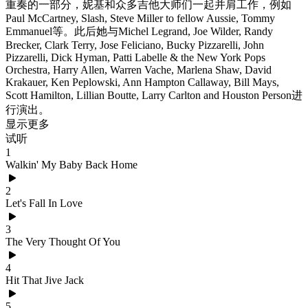
重奏的一部分，妮基和众多吉他大师们一起并肩工作，例如
Paul McCartney, Slash, Steve Miller to fellow Aussie, Tommy
Emmanuel等。此后她与Michel Legrand, Joe Wilder, Randy
Brecker, Clark Terry, Jose Feliciano, Bucky Pizzarelli, John
Pizzarelli, Dick Hyman, Patti Labelle & the New York Pops
Orchestra, Harry Allen, Warren Vache, Marlena Shaw, David
Krakauer, Ken Peplowski, Ann Hampton Callaway, Bill Mays,
Scott Hamilton, Lillian Boutte, Larry Carlton and Houston Person进
行演出。
显示更多
试听
1
Walkin' My Baby Back Home
2
Let's Fall In Love
3
The Very Thought Of You
4
Hit That Jive Jack
5