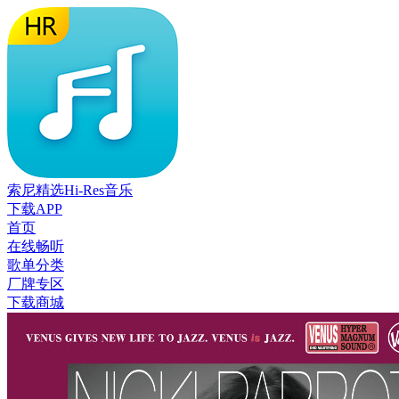
索尼精选Hi-Res音乐
下载APP
首页
在线畅听
歌单分类
厂牌专区
下载商城