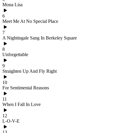
Mona Lisa
6
Meet Me At No Special Place
7
A Nightingale Sang In Berkeley Square
8
Unforgettable
9
Straighten Up And Fly Right
10
For Sentimental Reasons
11
When I Fall In Love
12
L-O-V-E
13