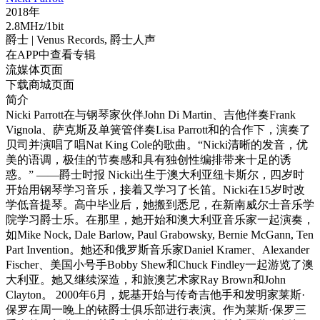
2018年
2.8MHz/1bit
爵士
| Venus Records,
爵士人声
在APP中查看专辑
流媒体页面
下载商城页面
简介
Nicki Parrott在与钢琴家伙伴John Di Martin、吉他伴奏Frank
Vignola、萨克斯及单簧管伴奏Lisa Parrott和的合作下，演奏了
贝司并演唱了唱Nat King Cole的歌曲。“Nicki清晰的发音，优
美的语调，极佳的节奏感和具有独创性编排带来十足的诱
惑。” ——爵士时报 Nicki出生于澳大利亚纽卡斯尔，四岁时
开始用钢琴学习音乐，接着又学习了长笛。Nicki在15岁时改
学低音提琴。高中毕业后，她搬到悉尼，在新南威尔士音乐学
院学习爵士乐。在那里，她开始和澳大利亚音乐家一起演奏，
如Mike Nock, Dale Barlow, Paul Grabowsky, Bernie McGann, Ten
Part Invention。她还和俄罗斯音乐家Daniel Kramer、Alexander
Fischer、美国小号手Bobby Shew和Chuck Findley一起游览了澳
大利亚。她又继续深造，和旅澳艺术家Ray Brown和John
Clayton。 2000年6月，妮基开始与传奇吉他手和发明家莱斯·
保罗在周一晚上的铱爵士俱乐部进行表演。作为莱斯·保罗三