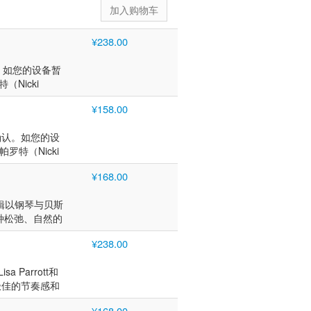
¥238.00
认。如您的设备暂
Nicki
给了妮基的声线。
¥158.00
伏和歌词的停顿
斯两件乐器铺
前确认。如您的设
月，妮基开始在
罗特（Nicki
员。在那期间，
给了妮基的声线。
陆续与米歇尔·
¥168.00
伏和歌词的停顿
琴和贝斯两件乐
斯两件乐器铺
大利亚低音提琴
专辑以钢琴与贝斯
月，妮基开始在
入新南威尔士音
种松弛、自然的
员。在那期间，
Nock）、萨克
配合始终托着她
陆续与米歇尔·
俄罗斯音乐家丹尼尔
¥238.00
里，听她唱完一
琴和贝斯两件乐
ndley）在澳大利
保罗（Les
大利亚低音提琴
a Parrott和
·米勒、汤米·艾
入新南威尔士音
，极佳的节奏感和
尔顿等音乐家有
Nock）、萨克
开始用钢琴学习音
。 艺术家简
俄罗斯音乐家丹尼尔
¥168.00