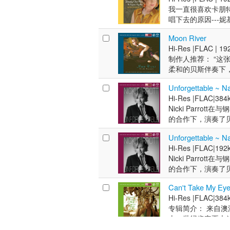
我一直很喜欢卡朋
唱下去的原因---
和谐的卡朋特组合的经典
Moon River
Produced by Ken P
Hi-Res |
FLAC |
192
制作人推荐： “这
柔和的贝斯伴奏下，
女歌手及大提琴手Nic
Unforgettable ~ N
种备受发烧友及音响界
Hi-Res |
FLAC|
384k
H. Mancini - J. Mer
Nicki Parrott
Raye, G. DePaul 4
的合作下，演奏了贝司
- J. LaTouche, T. 
具有独创性编排带来
Donaldson - G. Kah
Unforgettable ~ N
乐，接着又学习了长
Adams 10. Besame 
Hi-Res |
FLAC|
192k
习爵士乐。在那里，她开始
- D. Fields 12. Nic
Nicki Parrott
Bernie McGann,
的合作下，演奏了贝司
手Bobby Shew
具有独创性编排带来
Clayton。 
Can't Take My Ey
乐，接着又学习了长
为莱斯·保罗三重奏的一
Hi-Res |
FLAC|
384k
习爵士乐。在那里，她开始
Miller to fellow
专辑简介： 来自
Bernie McGann,
Terry, Jose Felicia
十一世纪肯定要大
手Bobby Shew
Orchestra, Harry 
伦！ 近年来好莱