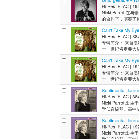
乐，接着又学习了长
介： 妮基·帕罗特（
·克莱默（Daniel 
Hi-Res |
FLAC |
192
习爵士乐。在那里，她开始
笛，十五岁改攻低
亚巡演，于实践中
Nicki Parrott
Bernie McGann,
音乐家合作，包括钢琴
的合作下，演奏了贝司
手Bobby Shew
博斯基（Paul Gr
具有独创性编排带来
Clayton。 
（Bobby She
Can't Take My Ey
乐，接着又学习了长
为莱斯·保罗三重奏的一
Hi-Res |
FLAC |
384
习爵士乐。在那里，她开始
Miller to fellow
专辑简介： 来自
Bernie McGann,
Terry, Jose Felicia
十一世纪肯定要大
手Bobby Shew
Orchestra, Harry 
伦！ 近年来好莱
Clayton。 
Callaway, Bill Ma
Can't Take My Eye
特也在美国、日本
为莱斯·保罗三重奏的一
Hi-Res |
FLAC |
192
要贝斯手而转换跑
Miller to fellow
专辑简介： 来自
续学习爵士乐，也
Terry, Jose Felicia
十一世纪肯定要大
手雷斯．保罗的Iri
Orchestra, Harry 
伦！ 近年来好莱
也是第一个要求她
Callaway, Bill Ma
Sentimental Jour
特也在美国、日本
辑却直到2007年才在
Hi-Res |
FLAC |
384
要贝斯手而转换跑
Off You」已
Nicki Parr
续学习爵士乐，也
「Can't Take
学低音提琴。高中
手雷斯．保罗的Iri
年来依然经典。另外如
乐家一起演奏，如Mike No
也是第一个要求她
「Say A Lit
Sentimental Journ
俄罗斯音乐家Daniel 
辑却直到2007年才在
声有著活泼的表情
Hi-Res |
FLAC |
192
大利亚。她又继续深造
Off You」已
手艾文．亚金森两
Nicki Parr
发明家莱斯·保罗
「Can't Take
是还有恰克．瑞德的