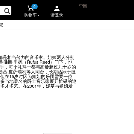
中国
0
购物车
请登录
员
姐丽莎都是相当努力的音乐家。姐妹两人分别
·里德（Rufus Reed）门下，也
常驻贝斯手，每个礼拜一都与高龄超过九十岁的
勃基·皮萨瑞利等人同台，长期活跃于纽
但在15岁时因为姐姐的乐团需要一位
许多当地著名的爵士音乐家展开忙碌的巡
才多艺。在2001年，妮基与姐姐发