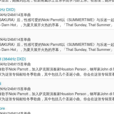
毕业后，她搬到悉尼，在新南威尔士音乐学院学习爵士乐。在那里，她开
 McCartney, Slash, Steve Miller to fellow Aussie, Tommy 
电影绿野仙踪插曲「Somewhere Over The Rainbow」、情歌圣
叫绝。当然，里面多首歌曲都有约翰．迪．马替农精彩的独奏，展现专业
ck, Dale Barlow, Paul Grabowsky, Bernie McGann, Ten Part I
，Joe W。此后她与Michel Legrand, Joe Wilder, Randy Brecker, 
tle Prayer」（迪昂．华沃克招牌曲之一）等等，都是乐迷们相当熟悉的旋律
kHz DXD)
Kramer、Alexander Fischer、美国小号手Bobby Shew和Chuck Fin
ky Pizzarelli, John Pizzarelli, Dick Hyman, Patti Labelle & the New Yor
，非常适合演唱流行经典。 这张专辑的阵容相当强悍：包括钢琴家约翰．
kHz/24bit
14首单曲
，和旅澳艺术家Ray Brown和John Clayton。 2000年6月，妮基
Allen, Warren Vache, Marlena Shaw, David Krakauer, Ken Peplowski, 
位常合作的乐手，以及自己的姐姐丽莎．派洛特、哈瑞．艾伦两位萨克斯
SAKURA》后，性感可爱的Nicki Parrott以《SUMMERTIME》与乐迷
在周一晚上的铱爵士俱乐部进行表演。作为莱斯·保罗三重奏的一部分，妮
ys, Scott Hamilton, Lillian Boutte, Larry Carlton and Houston Perso
铁琴，六人组的乐团让音乐听来更加丰富温暖。尤其鼓手亚．金森在「Sugar
Darn Hot」，为夏天展开火热的序幕，「That Sunday, That Summ
 McCartney, Slash, Steve Miller to fellow Aussie, Tommy 
叫绝。当然，里面多首歌曲都有约翰．迪．马替农精彩的独奏，展现专业
ummertime」在Nicki Parrott沙哑曼妙的嗓音诠释下，为《SUMME
，Joe W。此后她与Michel Legrand, Joe Wilder, Randy Brecker, 
采。 2000年6月，Nicki Parrott开始与传奇吉他手和发明家莱斯·保
ky Pizzarelli, John Pizzarelli, Dick Hyman, Patti Labelle & the New Yor
kHz/24bit
14首单曲
作为莱斯·保罗三重奏的一部分，Nicki Parrott和众多吉他大师们一
Allen, Warren Vache, Marlena Shaw, David Krakauer, Ken Peplowski, 
SAKURA》后，性感可爱的Nicki Parrott以《SUMMERTIME》与乐迷
 Slash, Steve Miller to fellow Aussie, Tommy Emmanuel等。在这
ys, Scott Hamilton, Lillian Boutte, Larry Carlton and Houston Perso
Darn Hot」，为夏天展开火热的序幕，「That Sunday, That Summ
chel Legrand, Joe Wilder, Randy Brecker, Clark Terry, Jose Fel
ummertime」在Nicki Parrott沙哑曼妙的嗓音诠释下，为《SUMME
zzarelli, Dick Hyman, Patti Labelle & the New York Pops Orchestra, Harr
d (384kHz DXD)
采。 2000年6月，Nicki Parrott开始与传奇吉他手和发明家莱斯·保
aw, David Krakauer, Ken Peplowski, Ann Hampton Callaway, Bill Mays, 
kHz/24bit
15首单曲
作为莱斯·保罗三重奏的一部分，Nicki Parrott和众多吉他大师们一
 Boutte, Larry Carlton and Houston Person进行演出。
icki Parrott，加入萨克斯演奏家Houston Person，钢琴家John di 
 Slash, Steve Miller to fellow Aussie, Tommy Emmanuel等。在这
为这张专辑献给冬季歌曲，其中包括几个圣诞小曲。你会在这张专辑里看到：
chel Legrand, Joe Wilder, Randy Brecker, Clark Terry, Jose Fel
ittle Christmas”, “Blue Christmas”, “June In January”, “I’ve Got My Lov
zzarelli, Dick Hyman, Patti Labelle & the New York Pops Orchestra, Harr
d
Wonderland”等歌曲
aw, David Krakauer, Ken Peplowski, Ann Hampton Callaway, Bill Mays, 
kHz/24bit
15首单曲
 Boutte, Larry Carlton and Houston Person进行演出。
icki Parrott，加入萨克斯演奏家Houston Person，钢琴家John di 
为这张专辑献给冬季歌曲，其中包括几个圣诞小曲。你会在这张专辑里看到：
ittle Christmas”, “Blue Christmas”, “June In January”, “I’ve Got My Lov
ore
Wonderland”等歌曲
kHz/24bit
14首单曲