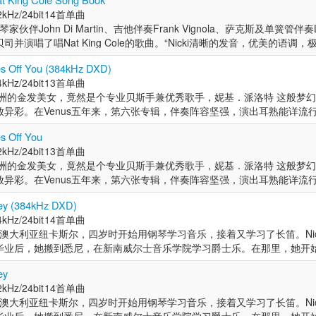
笛。Nicki在15岁时改学低音提琴。高中毕业后，她搬到悉尼，在新南
Nicki Parrott），澳大利亚低音提琴手、歌手，生于纽卡斯尔。四岁学
Kramer）、美国小号手博比·休（Bobby Shew）和查克·芬德利（Chuck Fi
kHz/24bit
14首单曲
和澳大利亚音乐家一起演奏，如Mike Nock, Dale Barlow, Paul Gra
音提琴。高中毕业后进入新南威尔士音乐学院学习爵士乐，在校期间开始
继续磨炼技艺。
在与钢琴家伙伴John Di Martin、吉他伴奏Frank Vignola、萨克斯及单簧管伴奏Lis
 Ten Part Invention。她还和俄罗斯音乐家Daniel Kramer、Alexander F
家迈克·诺克（Mike Nock）、萨克斯手戴尔·巴洛（Dale Barlow）
并演唱了唱Nat King Cole的歌曲。“Nicki清晰的发音，优美的语调
和Chuck Findley一起游览了澳大利亚。她又继续深造，和旅澳艺术家Ray Bro
abowsky）等，并随俄罗斯音乐家丹尼尔·克莱默（Daniel Kramer）、美
十足的诱惑。” ——爵士时报 Nicki出生于澳大利亚纽卡斯尔，四岁时
2000年6月，妮基开始与传奇吉他手和发明家莱斯·保罗在周一晚上的铱爵士俱
w）和查克·芬德利（Chuck Findley）在澳大利亚巡演，于实践中继续磨炼技
es Off You (384kHz DXD)
笛。Nicki在15岁时改学低音提琴。高中毕业后，她搬到悉尼，在新南
部分，妮基和众多吉他大师们一起并肩工作，例如Paul McCartney, Slash
kHz/24bit
13首单曲
和澳大利亚音乐家一起演奏，如Mike Nock, Dale Barlow, Paul Gra
 Aussie, Tommy Emmanuel等。此后她与Michel Legrand, Joe Wilder, Randy 
澳洲的金发美女，竟然是个专业贝斯手兼优秀歌手，妮基．派洛特 这般梦
 Ten Part Invention。她还和俄罗斯音乐家Daniel Kramer、Alexander F
no, Bucky Pizzarelli, John Pizzarelli, Dick Hyman, Patti Labelle & the 
放异彩。在Venus五年来，第六张专辑，伴奏阵容坚强，演出耳熟能详流
和Chuck Findley一起游览了澳大利亚。她又继续深造，和旅澳艺术家Ray Bro
Allen, Warren Vache, Marlena Shaw, David Krakauer, Ken Peplowski, 
坞影坛被澳洲明星及导演「攻占」，在爵士乐界，同样来自澳洲的贝斯手兼
2000年6月，妮基开始与传奇吉他手和发明家莱斯·保罗在周一晚上的铱爵士俱
ys, Scott Hamilton, Lillian Boutte, Larry Carlton and Houston Perso
s Off You
获得相当好的成绩。妮基四岁开始学钢琴，接著学长笛，但在十五岁时因
部分，妮基和众多吉他大师们一起并肩工作，例如Paul McCartney, Slash
kHz/24bit
13首单曲
道。没想到这个较少女性选择的乐器相当适合她，因此高中毕业之后她就
 Aussie, Tommy Emmanuel等。此后她与Michel Legrand, Joe Wilder, Randy 
澳洲的金发美女，竟然是个专业贝斯手兼优秀歌手，妮基．派洛特 这般梦
开始成为一位职业演奏家。在拿到奖学金赴美深造后，妮基留在纽约演出
no, Bucky Pizzarelli, John Pizzarelli, Dick Hyman, Patti Labelle & the 
放异彩。在Venus五年来，第六张专辑，伴奏阵容坚强，演出耳熟能详流
dium Jazz Club的固定现场演奏吸引了许多乐迷。雷斯．保罗是妮基重
Allen, Warren Vache, Marlena Shaw, David Krakauer, Ken Peplowski, 
坞影坛被澳洲明星及导演「攻占」，在爵士乐界，同样来自澳洲的贝斯手兼
开口歌唱的人。 虽然已经在许多音乐家的专辑中负责贝斯演出，但由她自
ys, Scott Hamilton, Lillian Boutte, Larry Carlton and Houston Perso
ney (384kHz DXD)
获得相当好的成绩。妮基四岁开始学钢琴，接著学长笛，但在十五岁时因
Venus发行。在这之后就是一连串的成功：这张2023年发行的「Can't Take
kHz/24bit
14首单曲
道。没想到这个较少女性选择的乐器相当适合她，因此高中毕业之后她就
经是她在Venus的第六张个人专辑！ 本专辑锁定的是六〇年代以后的经典情歌
ott出生于澳大利亚纽卡斯尔，四岁时开始用钢琴学习音乐，接着又学习了长笛。Nic
开始成为一位职业演奏家。在拿到奖学金赴美深造后，妮基留在纽约演出
 My Eyes Off You」是流行歌手法兰克．威利最红的招牌曲，数百个翻唱版
毕业后，她搬到悉尼，在新南威尔士音乐学院学习爵士乐。在那里，她开
dium Jazz Club的固定现场演奏吸引了许多乐迷。雷斯．保罗是妮基重
电影绿野仙踪插曲「Somewhere Over The Rainbow」、情歌圣
ck, Dale Barlow, Paul Grabowsky, Bernie McGann, Ten Part I
开口歌唱的人。 虽然已经在许多音乐家的专辑中负责贝斯演出，但由她自
tle Prayer」（迪昂．华沃克招牌曲之一）等等，都是乐迷们相当熟悉的旋律
ey
Kramer、Alexander Fischer、美国小号手Bobby Shew和Chuck Fin
Venus发行。在这之后就是一连串的成功：这张2011年发行的「Can't Take
，非常适合演唱流行经典。 这张专辑的阵容相当强悍：包括钢琴家约翰．
kHz/24bit
14首单曲
，和旅澳艺术家Ray Brown和John Clayton。 2000年6月，妮基
经是她在Venus的第六张个人专辑！ 本专辑锁定的是六〇年代以后的经典情歌
位常合作的乐手，以及自己的姐姐丽莎．派洛特、哈瑞．艾伦两位萨克斯
ott出生于澳大利亚纽卡斯尔，四岁时开始用钢琴学习音乐，接着又学习了长笛。Nic
在周一晚上的铱爵士俱乐部进行表演。作为莱斯·保罗三重奏的一部分，妮
 My Eyes Off You」是流行歌手法兰克．威利最红的招牌曲，数百个翻唱版
铁琴，六人组的乐团让音乐听来更加丰富温暖。尤其鼓手亚．金森在「Sugar