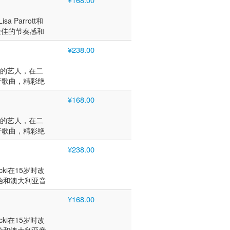
威尔士音乐学院学
钢琴，后兼学长
ndley）在澳大利
bowsky,
与澳大利亚爵士
a Parrott和
ischer、美国小号
、钢琴家保罗·格拉
，极佳的节奏感和
wn和John
国小号手博比·休
开始用钢琴学习音
乐部进行表演。作
艺。
¥238.00
威尔士音乐学院学
, Steve
bowsky,
Brecker, Clark
幻的艺人，在二
ischer、美国小号
New York Pops
行歌曲，精彩绝
wn和John
Ann Hampton
歌手妮基．派洛
乐部进行表演。作
n进行演出。
¥168.00
为姐姐的乐团需
, Steve
进入音乐学院继
Brecker, Clark
幻的艺人，在二
，在吉他传奇乐
New York Pops
行歌曲，精彩绝
要的朋友兼导师，
Ann Hampton
歌手妮基．派洛
己掛名的个人专
n进行演出。
¥238.00
为姐姐的乐团需
 My Eyes
进入音乐学院继
。打头阵的标题曲
ki在15岁时改
，在吉他传奇乐
本让此曲在四十多
始和澳大利亚音
要的朋友兼导师，
手作曲家巴克拉赫的
nvention。她还和
己掛名的个人专
。妮基．派洛特的歌
¥168.00
dley一起游览了澳
 My Eyes
迪．马替农、鼓
开始与传奇吉他手和
。打头阵的标题曲
风手，最特别的
ki在15岁时改
基和众多吉他大
本让此曲在四十多
 Sweet」