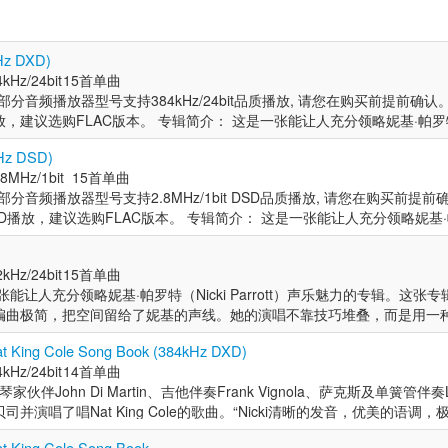
Hz DXD)
kHz/24bit
15首单曲
分音频播放器型号支持384kHz/24bit品质播放, 请您在购买前提前确
，建议选购FLAC版本。 专辑简介： 这是一张能让人充分领略妮基·帕罗特（
乐魅力的专辑。这张专辑以钢琴与贝斯两件乐器为底色，编曲极简，把空间留
MHz DSD)
堆叠，而是用一种松弛、自然的呼吸感去处理每一首标准情歌，旋律的起
.8MHz/1bit
15首单曲
。钢琴与贝斯的配合始终托着她的声音走，不抢戏，也不冷场。钢琴与贝
分音频播放器型号支持2.8MHz/1bit DSD品质播放, 请您在购买前提
爵士俱乐部的角落里，听她唱完一整晚的情歌，浪漫而不造作。2000年6
D播放，建议选购FLAC版本。 专辑简介： 这是一张能让人充分领略妮基·帕
与传奇吉他手莱斯·保罗（Les Paul）合作，成为莱斯·保罗三重奏的一
乐魅力的专辑。这张专辑以钢琴与贝斯两件乐器为底色，编曲极简，把空间留
、Slash、史蒂夫·米勒、汤米·艾曼纽等不同风格的吉他手同台，也在日后
堆叠，而是用一种松弛、自然的呼吸感去处理每一首标准情歌，旋律的起
汉密尔顿、拉里·卡尔顿等音乐家有过合作。经历过这些大场面，再回到钢
kHz/24bit
15首单曲
。钢琴与贝斯的配合始终托着她的声音走，不抢戏，也不冷场。钢琴与贝
而更加游刃有余。 艺术家简介： 妮基·帕罗特（Nicki Parrott），澳
能让人充分领略妮基·帕罗特（Nicki Parrott）声乐魅力的专辑。这张
爵士俱乐部的角落里，听她唱完一整晚的情歌，浪漫而不造作。2000年6
卡斯尔。四岁学钢琴，后兼学长笛，十五岁改攻低音提琴。高中毕业后进
编曲极简，把空间留给了妮基的声线。她的演唱不靠技巧堆叠，而是用一
与传奇吉他手莱斯·保罗（Les Paul）合作，成为莱斯·保罗三重奏的一
在校期间开始与澳大利亚爵士音乐家合作，包括钢琴家迈克·诺克（Mike 
首标准情歌，旋律的起伏和歌词的停顿都掌握得恰到好处。钢琴与贝斯的
、Slash、史蒂夫·米勒、汤米·艾曼纽等不同风格的吉他手同台，也在日后
e Barlow）、钢琴家保罗·格拉博斯基（Paul Grabowsky）等，并随
at King Cole Song Book (384kHz DXD)
，也不冷场。钢琴与贝斯两件乐器铺底，仿佛坐在小型爵士俱乐部的角落
汉密尔顿、拉里·卡尔顿等音乐家有过合作。经历过这些大场面，再回到钢
Kramer）、美国小号手博比·休（Bobby Shew）和查克·芬德利（Chuck Fi
kHz/24bit
14首单曲
不造作。2000年6月，妮基开始在纽约铱星爵士俱乐部与传奇吉他手莱斯·
而更加游刃有余。 艺术家简介： 妮基·帕罗特（Nicki Parrott），澳
继续磨炼技艺。
在与钢琴家伙伴John Di Martin、吉他伴奏Frank Vignola、萨克斯及单簧管伴奏Lis
为莱斯·保罗三重奏的一员。在那期间，她与保罗·麦卡特尼、Slash、史蒂夫
卡斯尔。四岁学钢琴，后兼学长笛，十五岁改攻低音提琴。高中毕业后进
并演唱了唱Nat King Cole的歌曲。“Nicki清晰的发音，优美的语调
吉他手同台，也在日后陆续与米歇尔·勒格朗、斯科特·汉密尔顿、拉里·卡
在校期间开始与澳大利亚爵士音乐家合作，包括钢琴家迈克·诺克（Mike 
十足的诱惑。” ——爵士时报 Nicki出生于澳大利亚纽卡斯尔，四岁时
些大场面，再回到钢琴和贝斯两件乐器的简单编制里，她反而更加游刃有余
e Barlow）、钢琴家保罗·格拉博斯基（Paul Grabowsky）等，并随
at King Cole Song Book