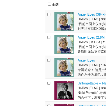
全选
Angel Eyes (384k
Hi-Res |
FLAC |
384
*目前市面上仅有少部
时无法支持DXD播放
Parrott）声
Angel Eyes (2.8
她的演唱不靠技巧
Hi-Res |
DSD64 |
2
都掌握得恰到好处
*目前市面上仅有少部
底，仿佛坐在小型
备暂时无法支持DS
纽约铱星爵士俱乐部
Parrott）声
她与保罗·麦卡特尼
Angel Eyes
她的演唱不靠技巧
勒格朗、斯科特·
Hi-Res |
FLAC |
192
都掌握得恰到好处
器的简单编制里，她反
专辑简介： 这是一张
底，仿佛坐在小型
手、歌手，生于纽
两件乐器为底色，
纽约铱星爵士俱乐部
乐学院学习爵士乐，
呼吸感去处理每一
她与保罗·麦卡特尼
斯手戴尔·巴洛（Dal
Unforgettable ~ N
的声音走，不抢戏
勒格朗、斯科特·
·克莱默（Daniel 
Hi-Res |
FLAC |
384
整晚的情歌，浪漫而
器的简单编制里，她反
亚巡演，于实践中
Nicki Parrott
Paul）合作，成
手、歌手，生于纽
的合作下，演奏了贝司
曼纽等不同风格的
乐学院学习爵士乐，
具有独创性编排带来
过合作。经历过这
斯手戴尔·巴洛（Dal
Unforgettable ~ N