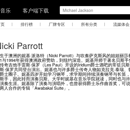
的音乐
客户端下载
|
|
|
|
首页
排行榜
厂牌专区
所有分类
流媒体会
icki Parrott
生于澳洲的妮基·派洛特（Nicki Parrott）与吹奏萨克斯风的姐
1与1994年获得澳洲政府赞助，到纽约深造。妮基拜师于著名贝斯手鲁佛斯
传奇吉他手雷斯·保罗（Les Paul）开设的Iridium爵士酒吧的
斯·保罗共同登台演出。妮基也与许多爵士传奇人物如克拉克·泰瑞、
爵士圈子。妮基四岁开始学习钢琴，求学期间持续演奏钢琴与长笛，
斯手，因此转而演奏贝斯。大学时妮基在音乐学院就读，同时也与
演奏生涯。妮基除了演奏与演唱外，也曾获得爵士乐作曲首奖，可说多
两人合作的专辑「Awabakal Suite」。