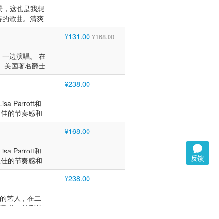
景，这也是我想
特的歌曲。清爽
a & Co-
¥131.00
¥168.00
24 & 25,201
，一边演唱。 在
： 美国著名爵士
o等演绎多首名曲，这
¥238.00
 River:
 Isn't So: D,
a Parrott和
 Love: V. Duke
，极佳的节奏感和
' Whoopee: W.
开始用钢琴学习音
 Grever - S.
¥168.00
威尔士音乐学院学
ove: J. McHugh
bowsky,
a Parrott和
ischer、美国小号
反馈
，极佳的节奏感和
wn和John
开始用钢琴学习音
乐部进行表演。作
¥238.00
威尔士音乐学院学
, Steve
bowsky,
Brecker, Clark
幻的艺人，在二
ischer、美国小号
New York Pops
行歌曲，精彩绝
wn和John
Ann Hampton
歌手妮基．派洛