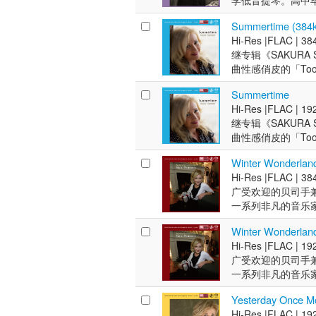
学低音提琴。高中
师们一起并肩工作，例如Paul
年来依然经典。另外如
中精彩的独奏让人
乐家一起演奏，如Mike No
之后，她先后与米歇尔·勒格朗
「Say A Lit
巧。
Summertime (384
俄罗斯音乐家Daniel 
Jose Feliciano, Buc
声有著活泼的表情
Hi-Res |
FLAC |
384
大利亚。她又继续深造
Orchestra, Harry 
手艾文．亚金森两
继专辑《SAKURA 
发明家莱斯·保罗
Callaway, Bill Ma
是还有恰克．瑞德的
曲性感俏皮的「Too 
师们一起并肩工作，例如Paul
中精彩的独奏让人
悠闲，爵士经典名曲「S
之后，她先后与米歇尔·勒格朗
巧。
Summertime
更多勾人心弦的柔情风
Jose Feliciano, Buc
Hi-Res |
FLAC |
192
爵士俱乐部进行表演。
Orchestra, Harry 
继专辑《SAKURA 
Paul McCartney,
Callaway, Bill Ma
曲性感俏皮的「Too 
勒格朗，Joe W。此后她与Mi
悠闲，爵士经典名曲「S
Pizzarelli, John Pi
Winter Wonderlan
更多勾人心弦的柔情风
Vache, Marlena Sh
Hi-Res |
FLAC |
384
爵士俱乐部进行表演。
Hamilton, Lillian
广受欢迎的贝司手兼歌手N
Paul McCartney,
一系列非凡的音乐家
勒格朗，Joe W。此后她与Mi
Yourself a Merry L
Pizzarelli, John Pi
Winter Wonderlan
Warm”, “Winter 
Vache, Marlena Sh
Hi-Res |
FLAC |
192
Hamilton, Lillian
广受欢迎的贝司手兼歌手N
一系列非凡的音乐家
Yourself a Merry L
Yesterday Once M
Warm”, “Winter 
Hi-Res |
FLAC |
192