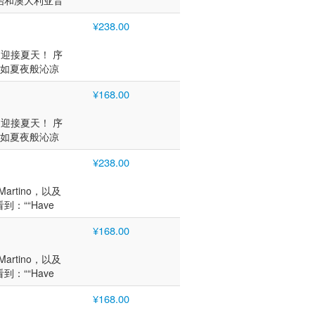
始和澳大利亚音
Emmanuel等。在这
手作曲家巴克拉赫的
乐手的优秀技
nvention。她还和
Clark Terry,
。妮基．派洛特的歌
¥238.00
dley一起游览了澳
k Pops
迪．马替农、鼓
开始与传奇吉他手和
Ann Hampton
风手，最特别的
一起迎接夏天！ 序
基和众多吉他大
n进行演出。
 Sweet」
er」如夏夜般沁凉
Emmanuel等。在这
乐手的优秀技
RTIME》增添了
Clark Terry,
¥168.00
罗在周一晚上的铱
k Pops
起并肩工作，例如
Ann Hampton
一起迎接夏天！ 序
之后，她先后与米歇尔·
n进行演出。
er」如夏夜般沁凉
iciano, Bucky
RTIME》增添了
y Allen, Warren
¥238.00
罗在周一晚上的铱
Scott
起并肩工作，例如
Martino，以及
之后，她先后与米歇尔·
““Have
iciano, Bucky
e to Keep Me
y Allen, Warren
¥168.00
Scott
Martino，以及
““Have
e to Keep Me
¥168.00