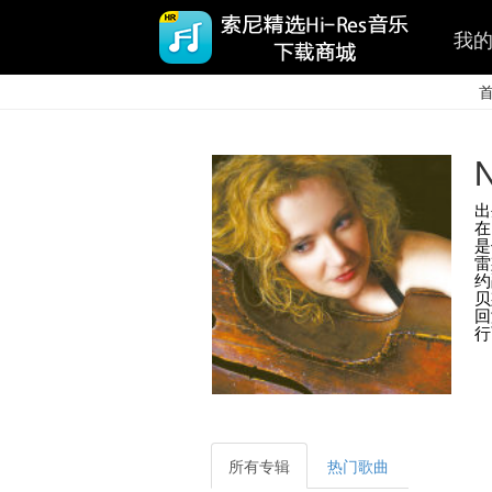
我
N
出
在
是
雷
约
贝
回
行
所有专辑
热门歌曲