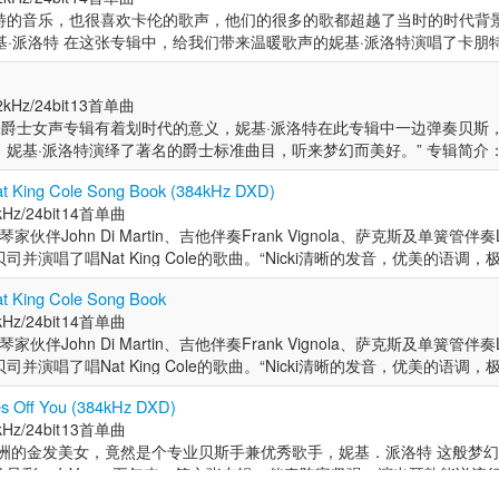
特的音乐，也很喜欢卡伦的歌声，他们的很多的歌都超越了当时的时代背
妮基·派洛特 在这张专辑中，给我们带来温暖歌声的妮基·派洛特演唱了卡朋
曲目在妮基富有爵士感的表演下焕发了生机！ Produced by Tetsuo Har
eplowski Recorded at Trading 8’s Studio in New York on February 23,
kHz/24bit
13首单曲
张爵士女声专辑有着划时代的意义，妮基·派洛特在此专辑中一边弹奏贝斯
妮基·派洛特演绎了著名的爵士标准曲目，听来梦幻而美好。” 专辑简介
ki Parrott金奖专辑以单层SACD推出，同钢琴名家John Di Martin
at King Cole Song Book (384kHz DXD)
推崇的格式能够提供如在现场欣赏、身临其境般的音效。 曲目信息 1. Moon
Hz/24bit
14首单曲
cer 2. Is You Is Or Is You Ain't My Baby?: L. Jordan - B. Austin 3. Say It
在与钢琴家伙伴John Di Martin、吉他伴奏Frank Vignola、萨克斯及单簧管伴奏Lis
. You'd Be So Nice To Come Home To: C. Porter 5. Takin' A Chance On
并演唱了唱Nat King Cole的歌曲。“Nicki清晰的发音，优美的语调
Fetter 6. I Don't Know Enough About You: P. Lee - D. Barbour 7. Makin
十足的诱惑。” ——爵士时报 Nicki出生于澳大利亚纽卡斯尔，四岁时
n 8. Cry Me A River: A. Hamilton 9. What A Difference A Day Made: M.
at King Cole Song Book
笛。Nicki在15岁时改学低音提琴。高中毕业后，她搬到悉尼，在新南
Mucho: C. Velazquez - S. Skylar 11. I Can't Give You Anything But L
Hz/24bit
14首单曲
和澳大利亚音乐家一起演奏，如Mike Nock, Dale Barlow, Paul Gra
ki's Blues: N. Parrott 13. The More I See You: H. Warren - M. Gordon
在与钢琴家伙伴John Di Martin、吉他伴奏Frank Vignola、萨克斯及单簧管伴奏Lis
 Ten Part Invention。她还和俄罗斯音乐家Daniel Kramer、Alexander F
并演唱了唱Nat King Cole的歌曲。“Nicki清晰的发音，优美的语调
和Chuck Findley一起游览了澳大利亚。她又继续深造，和旅澳艺术家Ray Bro
十足的诱惑。” ——爵士时报 Nicki出生于澳大利亚纽卡斯尔，四岁时
2000年6月，妮基开始与传奇吉他手和发明家莱斯·保罗在周一晚上的铱爵士俱
es Off You (384kHz DXD)
笛。Nicki在15岁时改学低音提琴。高中毕业后，她搬到悉尼，在新南
部分，妮基和众多吉他大师们一起并肩工作，例如Paul McCartney, Slash
Hz/24bit
13首单曲
和澳大利亚音乐家一起演奏，如Mike Nock, Dale Barlow, Paul Gra
 Aussie, Tommy Emmanuel等。此后她与Michel Legrand, Joe Wilder, Randy 
澳洲的金发美女，竟然是个专业贝斯手兼优秀歌手，妮基．派洛特 这般梦
 Ten Part Invention。她还和俄罗斯音乐家Daniel Kramer、Alexander F
no, Bucky Pizzarelli, John Pizzarelli, Dick Hyman, Patti Labelle & the 
放异彩。在Venus五年来，第六张专辑，伴奏阵容坚强，演出耳熟能详流
和Chuck Findley一起游览了澳大利亚。她又继续深造，和旅澳艺术家Ray Bro
Allen, Warren Vache, Marlena Shaw, David Krakauer, Ken Peplowski, 
坞影坛被澳洲明星及导演「攻占」，在爵士乐界，同样来自澳洲的贝斯手兼