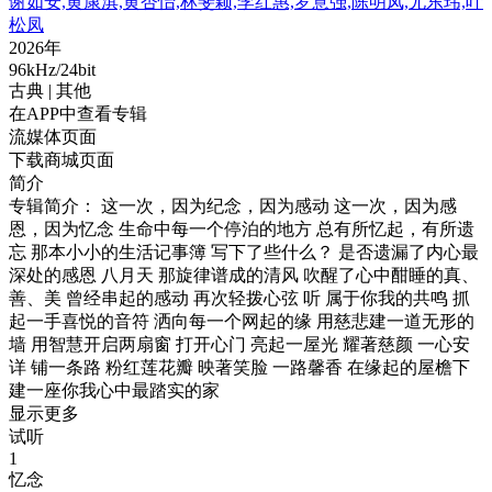
谢如安,黄康淇,黄杏怡,林斐颖,李红惠,罗意强,陈明凤,尤东玮,叶
松凤
2026年
96kHz/24bit
古典
| 其他
在APP中查看专辑
流媒体页面
下载商城页面
简介
专辑简介： 这一次，因为纪念，因为感动 这一次，因为感
恩，因为忆念 生命中每一个停泊的地方 总有所忆起，有所遗
忘 那本小小的生活记事簿 写下了些什么？ 是否遗漏了内心最
深处的感恩 八月天 那旋律谱成的清风 吹醒了心中酣睡的真、
善、美 曾经串起的感动 再次轻拨心弦 听 属于你我的共鸣 抓
起一手喜悦的音符 洒向每一个网起的缘 用慈悲建一道无形的
墙 用智慧开启两扇窗 打开心门 亮起一屋光 耀著慈颜 一心安
详 铺一条路 粉红莲花瓣 映著笑脸 一路馨香 在缘起的屋檐下
建一座你我心中最踏实的家
显示更多
试听
1
忆念