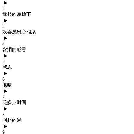
2
缘起的屋檐下
3
欢喜感恩心相系
4
含泪的感恩
5
感恩
6
眼睛
7
花多点时间
8
网起的缘
9