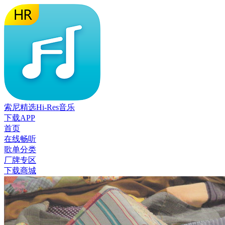
索尼精选Hi-Res音乐
下载APP
首页
在线畅听
歌单分类
厂牌专区
下载商城