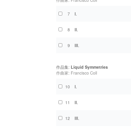
作曲家: Francisco Coll
7
I.
8
II.
9
III.
作品集:
Liquid Symmetries
作曲家: Francisco Coll
10
I.
11
II.
12
III.