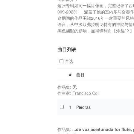
这张专辑如同一幅肖像画，完整记录了西班
009-2023），涵盖了他的室内乐与合奏作
这期间的作品围绕2016年一次重要的风
语言，从中汲取弗拉明戈特有的神韵与情
黑色幽默的影响，显得锋利而【炸裂/？】
曲目列表
全选
#
曲目
作品集:
无
作曲家: Francisco Coll
1
Piedras
作品集:
...de voz aceitunada for flute,