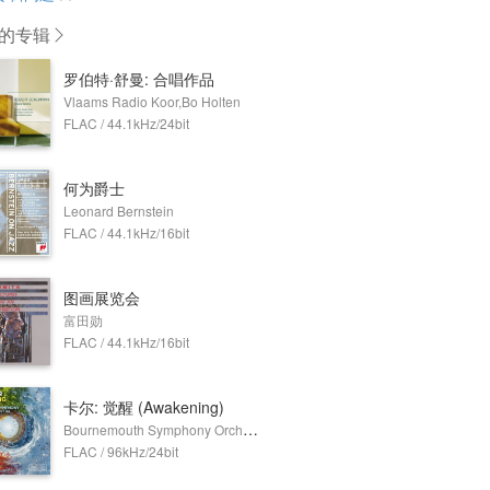
的专辑
罗伯特·舒曼: 合唱作品
Vlaams Radio Koor,Bo Holten
FLAC / 44.1kHz/24bit
何为爵士
Leonard Bernstein
FLAC / 44.1kHz/16bit
图画展览会
富田勋
FLAC / 44.1kHz/16bit
卡尔: 觉醒 (Awakening)
Bournemouth Symphony Orchestra,Bournemouth Symphony Chorus,Bournemouth Symphony Youth Chorus,Sam Furness,Gavin Carr
FLAC / 96kHz/24bit