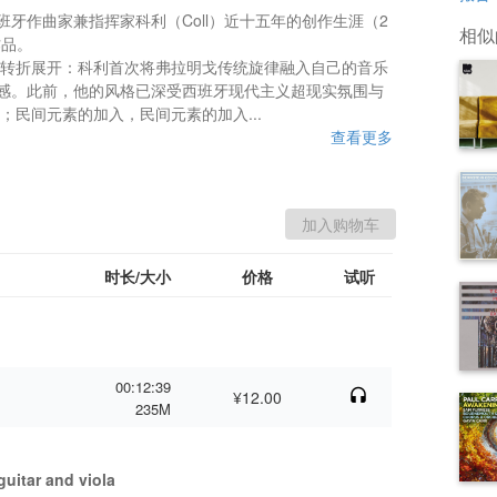
牙作曲家兼指挥家科利（Coll）近十五年的创作生涯（2
相似
品。

格转折展开：科利首次将弗拉明戈传统旋律融入自己的音乐
感。此前，他的风格已深受西班牙现代主义超现实氛围与
；民间元素的加入，民间元素的加入...
查看更多
时长/大小
价格
试听
00:12:39
¥12.00
235M
 guitar and viola