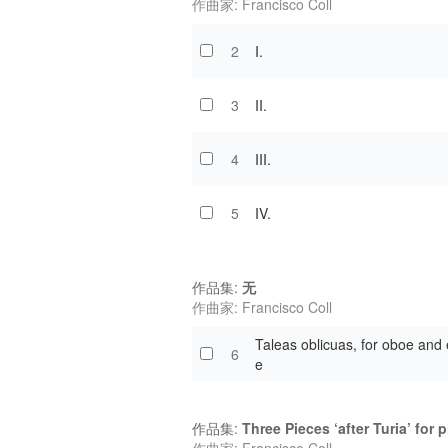
作曲家: Francisco Coll
2
I.
3
II.
4
III.
5
IV.
作品集:
无
作曲家: Francisco Coll
Taleas oblicuas, for oboe and
6
e
作品集:
Three Pieces ‘after Turia’ for 