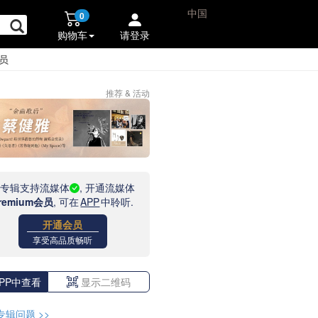
中国
0
购物车
请登录
员
推荐 & 活动
此专辑支持流媒体
, 开通流媒体
remium会员
, 可在
APP
中聆听.
开通会员
享受高品质畅听
PP中查看
显示二维码
专辑问题
>>