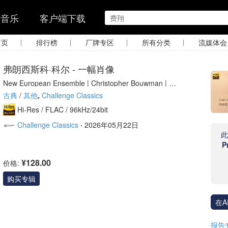
的音乐
客户端下载
|
|
|
|
首页
排行榜
厂牌专区
所有分类
流媒体会
弗朗西斯科·科尔 - 一幅肖像
New European Ensemble | Christopher Bouwman | Tit
o Muñoz
古典
/
其他
,
Challenge Classics
Hi-Res /
FLAC /
96kHz/24bit
Challenge Classics
·
2026年05月22日
P
¥128.00
价格:
购买专辑
在A
报告