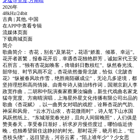
龙猛寺宽度,方南晴
2026年
48kHz/24bit
古典
| 其他,
中国
在APP中查看专辑
流媒体页面
下载商城页面
简介
歌曲简介： 杏花，别名“及第花”，花语“娇羞、倾慕、幸运”。
花开者甚繁，报春花开后，幸遇杏花独艳群芳，诚如宋代王安
石所言，“独有杏花如唤客，倚墙斜日数枝红”。纵然春光浅、
韶华短、时节风雨不定，杏花依然傲骨北陂，恰似《北陂杏
花》“纵被春风吹作雪，绝胜南陌碾成尘”，无论几多逆境，都
坚持理想和高尚情操。由青年诗人骆治纬作词，国潮京剧人李
政宽作曲，二胡和中阮演奏家蔡秉汝编曲，新生代戏曲名家龙
猛寺宽度、方南晴演唱，上海星外星文化传播有限公司出品的
歌曲《杏花赋》，以一曲男女对唱的戏腔，诠释杏花的气韵、
神采和风骨。 “云水万山依，杏花微雨时”，诗人笔下山水国
风跃然纸上。“东城渐觉春光好，且向人间留晚照”，人们俱是
赞美春天，享受春日渐好，祈求岁月慢些度过，哪怕临近傍
晚，也独希望留住这静好的时光。那时花开，晓月初上，“红
杏枝头绕”，远目望去，河谷云雾，“陌上谁年少”？少女思