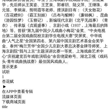
学，先后师从王英姿、王芝泉、郭睿玥、陆义萍、王继珠、牟
元笛、李炳淑、熊明霞等老师。擅演剧目有：《天女散花》
《百花赠剑》《霸王别姬》《吕布与貂蝉》《廉锦枫》、昆曲
《游园惊梦》《玉簪记》，新编现代京剧《北平无战事》《青
衣》、传承版《贞观盛事》、京剧小戏《1937，上海最后的阵
地》等。曾获“第九届中国少儿戏曲小梅花”金奖、“中央电视
台第二届全国戏曲院校京剧学生电视大赛”荧屏奖、中华戏
曲“人气之星”全国第四名、第六届中国京剧艺术基金会奖学
金、泰州“梅兰芳华”全国少儿京剧大赛总决赛金牌导师奖、上
海京剧院“我与上京”主题演讲比赛一等奖、上海戏曲艺术中
心“庆祝建党百年戏歌演唱会”余音绕梁称号、湖北卫视《戏码
头·青年戏曲挑战赛》最佳国风戏曲人。
显示更多
试听
1
杏花赋
在APP中查看专辑
流媒体页面
下载商城页面
title