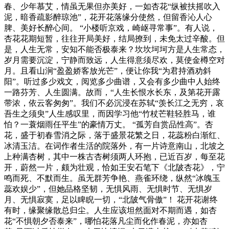
春、少年慕艾，情虽无果但亦美好，一如杏花“纵被扶摇吹入
泥，暗香疏影醉琼池”，花开花落缘分使然，但留香沁人心
脾、美好长醉心间。 “小楼听京戏，崎岖寻常事”。有人说，
杏花花期短暂，往往开局美好，结局撩到，未免太过辛酸。但
是，人生无常，安知不能否极泰来？坎坎坷坷方是人生常态，
岁月需要沉淀，宁静而致远，人生得意须尽欢，莫使金樽空对
月。且看山涧“盈盈娇客放光芒”，便让你我“为君持酒劝斜
阳”。听过多少戏文，阅览多少曲谱，又会有多少曲中人始终
一路芬芳、人生圆满。故而，“人生长恨水长东，及第花开露
带浓，依云客匆匆”。我们不必沉浸在苏轼“羡长江之无穷，哀
吾生之须臾”人生感叹里，而因学习他“竹杖芒鞋轻胜马，谁
怕？一蓑烟雨任平生”的豪情万丈。 “孤芳自赏品性高”。杏
花，盛于初春雪消之际，落于盛景花繁之日，花蕊粉白渐红、
冰清玉洁。在词作者生活的院落外，有一片诗意南山，北坡之
上种满杏树，其中一株古杏树须两人环抱，已近百岁，每至花
开，蔚然一片，颇为壮观，恰如王安石笔下《北陂杏花》，宁
鸣而死、不默而生。虽无群芳争艳、燕雀环绕，纵然“冰魄玉
蕊欢娱少”，但她品格坚韧，无惧风雨、无惧时节、无惧岁
月、无惧寂寞，足以睥睨一切，“北陂气骨傲”！ 花开花谢终
有时，缘聚缘散总归尘。人生应该坦然面对不期而遇，如杏
花“不惧朝夕否泰来”，哪怕花落凡尘而化作春泥，亦如杏