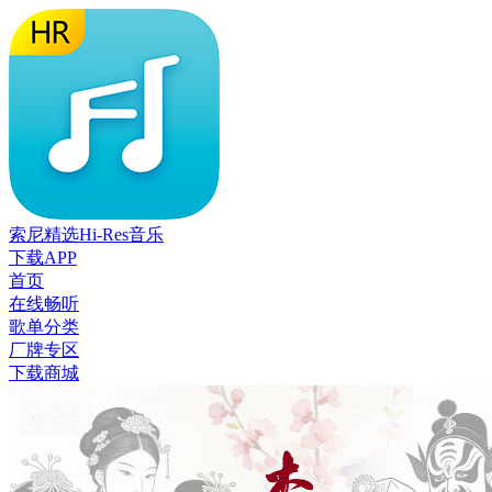
索尼精选Hi-Res音乐
下载APP
首页
在线畅听
歌单分类
厂牌专区
下载商城