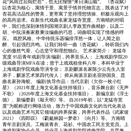
花“风雨过后灿烂在”，也无比憧憬“来日满山栽”。 《杏花赋》
以杏花为核心，寓情于景、寓景于情并托物言志，既表达了对
杏花高洁品性的赞美，更寄寓了坚持理想情操、积极乐观向上
的高尚追求。在新生代戏曲名家龙猛寺宽度、方南晴的对唱
中，我们也深刻体悟到国潮京剧人李政宽作曲精妙，以及二
胡、中阮演奏家蔡秉汝编曲的巧思，词曲唱实现了情感的呼
应。 戏腔风格、中华传统乐器编排浑然一体，让人闻之欲
醉、引起强烈共鸣。让我们聆听一曲《杏花赋》，聆听我们内
心的傲然气骨、心志坚守和理想独白。 艺术家简介： 龙猛寺
宽度 95后青年戏剧导演/编剧，跨界音乐人； 上海戏剧学院20
级戏曲导演MFA在读；曾于上戏戏校坐科八年，本科毕业于
上海戏剧学院戏曲导演专业； 京剧麒派名家陈少云先生入室
弟子，麒派艺术第四代传人； 师从南派京剧名宿孙国良、昆
曲名家孙海蛟。 编剧/执导作品：当代京剧《欠你一枚小红
星》（2021年度上海文化基金扶持项目），音乐舞台剧《无声
不歌》（2020年度上海文化基金扶持项目）、新编京剧《浮士
德》、新编婺剧《敲天明》等。 自2019年初，以"龙猛寺宽
度"为昵称进行网络活动，致力于中国戏曲文化的当代化表达
以及戏曲艺术与其它领域的跨界探索，跨界代表作品《武家坡
2021》《四郎叹》《氍毹林园一梦牵》《向月》等。 方南晴
青年京剧演员。工梅派青衣、花衫。中国农工民主党党员。上
海戏剧家协会会员。毕业于上海戏剧学院戏曲学院。京昆兼