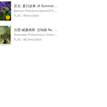
苏克: 夏日故事 (A Summer's Tale), Op. 29
Berliner Philharmoniker,Kirill Petrenko
FLAC / 96kHz/24bit
沃恩•威廉姆斯: 交响曲 No. 2 & 音乐小夜曲
Rochester Philharmonic Orchestra,Christopher Seaman
FLAC / 88.2kHz/24bit