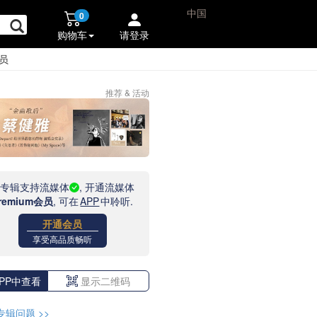
中国
0
购物车
请登录
员
推荐 & 活动
此专辑支持流媒体
, 开通流媒体
remium会员
, 可在
APP
中聆听.
开通会员
享受高品质畅听
PP中查看
显示二维码
专辑问题
>>