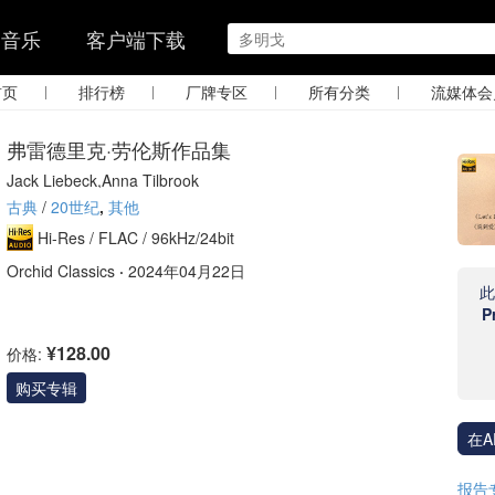
的音乐
客户端下载
|
|
|
|
首页
排行榜
厂牌专区
所有分类
流媒体会
弗雷德里克·劳伦斯作品集
Jack Liebeck,Anna Tilbrook
古典
/
20世纪
,
其他
Hi-Res /
FLAC /
96kHz/24bit
Orchid Classics
·
2024年04月22日
P
¥128.00
价格:
购买专辑
在A
报告