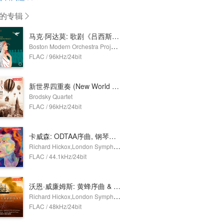
的专辑
马克·阿达莫: 歌剧《吕西斯忒拉忒》 (Lysistrata)
Boston Modern Orchestra Project,Odyssey Opera,Gil Rose
FLAC / 96kHz/24bit
新世界四重奏 (New World Quartets)
Brodsky Quartet
FLAC / 96kHz/24bit
卡威森: ODTAA序曲, 钢琴协奏曲, 比肖普岩序曲 & 萨福克组曲
Richard Hickox,London Symphony Orchestra,Howard Shelley
FLAC / 44.1kHz/24bit
沃恩·威廉姆斯: 黄蜂序曲 & 海上交响曲
Richard Hickox,London Symphony Orchestra,Susan Gritton,Gerald Finley,London Symphony Chorus
FLAC / 48kHz/24bit