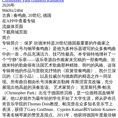
Christopher Park,Guilhem Kusnierek
2026年
96kHz/24bit
古典
| 奏鸣曲,
20世纪,
德国
在APP中查看专辑
流媒体页面
下载商城页面
简介
专辑简介： 保罗·欣德米特是20世纪德国最重要的作曲家之
一。《长号与钢琴奏鸣曲》是他为多种乐器谱写的众多奏鸣曲
中的一首，作品充满活力、技巧性极高。本专辑特地增补了一
个“宁静”乐章——该乐章源自作曲家未完稿的一部奏鸣曲。欣
德米特的歌曲很有法国艺术歌曲那种精致、简约的风格。这张
专辑将他的作品与普朗克抒情的《双簧管奏鸣曲》、凯什兰深
沉的《三首小品》，以及拉威尔与德彪西的精选之作一同呈
现。所有曲目都由长号演奏家吉勒姆·库斯涅雷克改编，充分
展现出他高超的演奏造诣。 艺术家简介： 克里斯托弗·帕克
（Christopher Park）出生于德国班贝格，是一位德韩混血钢琴
家。他12岁就作为最年轻的学生开始了大学生涯，师从萨布吕
肯音乐学院的Thomas Duis教授。帕克曾在众多知名音乐节上
表演，获得了Gary Graffman、Cyprien Katsari和Vladmir Krainev
等著名钢琴家的赞赏及指点。2011年，他获得德国年度最佳钢