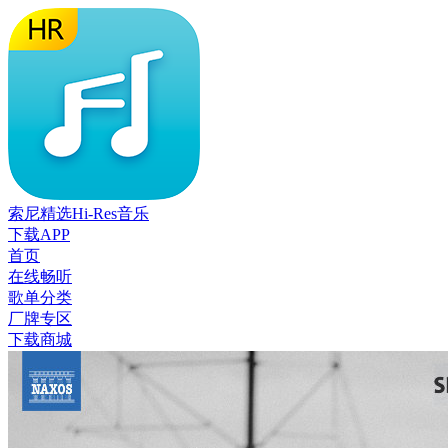
索尼精选Hi-Res音乐
下载APP
首页
在线畅听
歌单分类
厂牌专区
下载商城