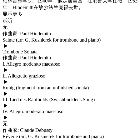
柏林音乐学院。1940年，他定居美国，在耶鲁大学任教。1963
年，Hindemith在故乡法兰克福去世。
显示更多
试听
无
作曲家: Paul Hindemith
Sainte (arr. G. Kusnierek for trombone and piano)
Trombone Sonata
作曲家: Paul Hindemith
I. Allegro moderato maestoso
II. Allegretto grazioso
Ruhig (fragment from an unfinished sonata)
III. Lied des Raufbolds (Swashbuckler's Song)
IV. Allegro moderato maestoso
无
作曲家: Claude Debussy
Rêverie (arr. G. Kusnierek for trombone and piano)