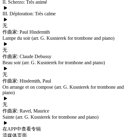
II. Scherzo: Très animé
III. Déploration: Très calme
无
作曲家: Paul Hindemith
Lampe du soir (arr. G. Kusnierek for trombone and piano)
无
作曲家: Claude Debussy
Beau soir (arr. G. Kusnierek for trombone and piano)
无
作曲家: Hindemith, Paul
On arrange et on compose (arr. G. Kusnierek for trombone and
piano)
无
作曲家: Ravel, Maurice
Sainte (arr. G. Kusnierek for trombone and piano)
在APP中查看专辑
流媒体页面