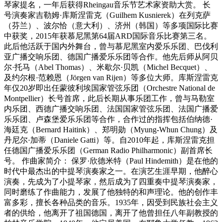
琴家提名，一年后获得Rheingau音乐节艺术家资助大赏。 长
号演奏家吉勒姆·库斯涅雷克（Guilhem Kusnierek）在列克萨
（芬兰）、波尔恰（意大利）、济州（韩国）等多项国际比赛
中获奖，2015年获慕尼黑第64届ARD国际音乐比赛第三名。
此后他活跃于国内外舞台，曾与慕尼黑室内爱乐乐团、巴伐利
亚广播交响乐团、德国广播爱乐乐团等合作。他先后师从阿贝
尔·托马（Abel Thomas）、米歇尔·贝凯（Michel Becquet）、
及约尔根·范赖恩（Jörgen van Rijen）等多位大师。库斯涅雷克
年仅20岁即出任蒙彼利埃国家管弦乐团（Orchestre National de
Montpellier）长号首席，此后长期从事乐团工作，曾与马勒室
内乐团、西德广播交响乐团、法国国家管弦乐团、法国广播爱
乐乐团、卢森堡爱乐乐团等合作，合作过的指挥包括伯纳德·
海廷克（Bernard Haitink）、郑明勋（Myung-Whun Chung）及
丹尼尔·加蒂（Daniele Gatti）等。自2010年起，库斯涅雷克担
任德国广播爱乐乐团（German Radio Philharmonic）副首席长
号。 作曲家简介： 保罗·欣德米特（Paul Hindemith）是在他的
时代中最杰出的中提琴演奏家之一。在演艺生涯早期，他醉心
演奏，先成为了小提琴家，然后成为了四重奏中提琴演奏家，
同时磨练了作曲能力，发展了他独特的和声理论。他的创作丰
富多彩，擅长各种品类的音乐。1935年，因受到民族社会主义
者的供给，他离开了祖国德国，离开了他曾担任八年副教授的