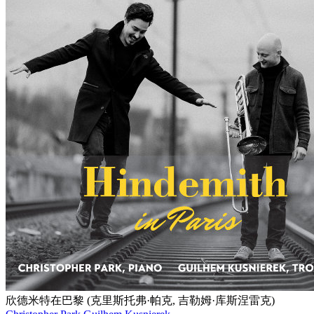
欣德米特在巴黎 (克里斯托弗·帕克, 吉勒姆·库斯涅雷克)