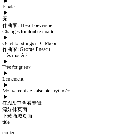
Finale
无
作曲家: Theo Loevendie
Changes for double quartet
Octet for strings in C Major
作曲家: George Enescu
Très modéré
Très fougueux
Lentement
Mouvement de valse bien rythmée
在APP中查看专辑
流媒体页面
下载商城页面
title
content