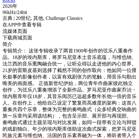
Roctet
2026年
96kHz/24bit
古典
| 20世纪,
其他,
Challenge Classics
在APP中查看专辑
流媒体页面
下载商城页面
简介
专辑简介： 这张专辑收录了两首1900年创作的弦乐八重奏作
品。18岁的埃内斯库，将罗马尼亚本土音乐底蕴，与维也纳、
法兰西的音乐熏陶融合统一，让听众得以走进他的内心世界。
21岁的雷斯皮基则选择了截然不同的创作取向：他如同一位擅
长叙事的影像创作者，以富有戏剧张力的笔触，用音乐勾勒出
唯美的画面感。 正值新世纪伊始，两位青年作曲家彼此独立
创作，为弦乐八重奏增添了全新作品。罗马尼亚作曲家乔治・
埃内斯库年仅18岁，其音乐阅历已远超多数年长他一倍的音乐
人。在创作上，他给自己设定了繁复而高难度的架构：这首八
重奏共四个乐章，整体为完整的奏鸣曲式（众多经典交响曲的
第一乐章均采用该结构），包含呈示部、展开部与再现部。
奏鸣曲式通过主题呈现与对比发展，如同一段带有立论与辩驳
的戏剧独白。年少的埃内斯库借助这次曲式探索，把罗马尼亚
民族元素与维也纳、法国的音乐素养融为一体，将听者带入个