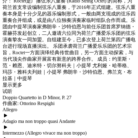
介： Roctet是广播弦乐八重奏 (Radio String Octet) 的简称，为
荷兰首支常设编制弦乐八重奏，于2016年正式组建。弦乐八重
奏本身是十分少见的器乐编制形式，一般由两支现成的弦乐四
重奏合并组成，或是由八位独奏演奏家临时组队合作而成。乐
团由中提琴演奏家弗朗辛・沙特伯恩与前任乐团首席罗纳德・
霍赫芬发起创立，二人邀请六位同为荷兰广播爱乐乐团的弦乐
演奏挚友一同加盟。自组建至今，已多次登上荷兰第四广播电
台进行现场直播演出。 乐团承袭荷兰广播爱乐乐团的艺术宗
旨，Roctet一方面演绎经典传世曲目，另一方面主动探索，与
当代顶尖作曲家开展富有新意的跨界合作。 成员：约里斯・
范・赖恩、迪米特・切尔努科夫｜小提琴 尤利娅・哈蒂格、
玛莎・雅科夫列娃｜小提琴 弗朗辛・沙特伯恩、弗兰克・布
拉基｜中提琴
显示更多
试听
Doppio Quartetto in D Minor, P. 27
作曲家: Ottorino Respighi
Allegro
Adagio ma non troppo quasi Andante
Intermezzo (Allegro vivace ma non troppo)