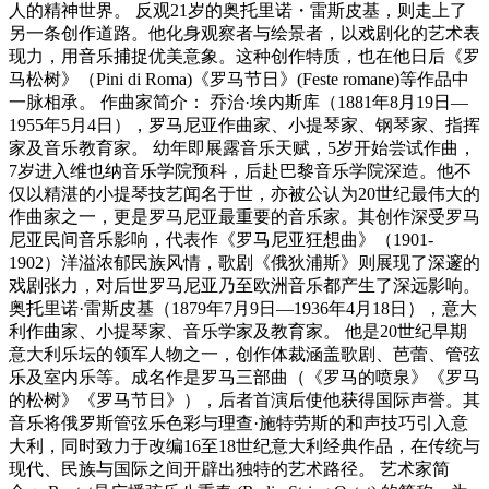
人的精神世界。 反观21岁的奥托里诺・雷斯皮基，则走上了
另一条创作道路。他化身观察者与绘景者，以戏剧化的艺术表
现力，用音乐捕捉优美意象。这种创作特质，也在他日后《罗
马松树》（Pini di Roma)《罗马节日》(Feste romane)等作品中
一脉相承。 作曲家简介： 乔治·埃内斯库（1881年8月19日—
1955年5月4日），罗马尼亚作曲家、小提琴家、钢琴家、指挥
家及音乐教育家。 幼年即展露音乐天赋，5岁开始尝试作曲，
7岁进入维也纳音乐学院预科，后赴巴黎音乐学院深造。他不
仅以精湛的小提琴技艺闻名于世，亦被公认为20世纪最伟大的
作曲家之一，更是罗马尼亚最重要的音乐家。其创作深受罗马
尼亚民间音乐影响，代表作《罗马尼亚狂想曲》（1901-
1902）洋溢浓郁民族风情，歌剧《俄狄浦斯》则展现了深邃的
戏剧张力，对后世罗马尼亚乃至欧洲音乐都产生了深远影响。
奥托里诺·雷斯皮基（1879年7月9日—1936年4月18日），意大
利作曲家、小提琴家、音乐学家及教育家。 他是20世纪早期
意大利乐坛的领军人物之一，创作体裁涵盖歌剧、芭蕾、管弦
乐及室内乐等。成名作是罗马三部曲（《罗马的喷泉》《罗马
的松树》《罗马节日》），后者首演后使他获得国际声誉。其
音乐将俄罗斯管弦乐色彩与理查·施特劳斯的和声技巧引入意
大利，同时致力于改编16至18世纪意大利经典作品，在传统与
现代、民族与国际之间开辟出独特的艺术路径。 艺术家简