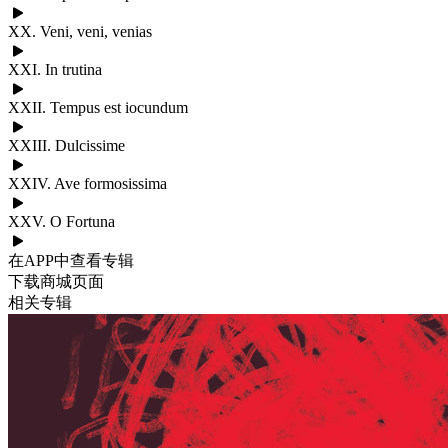
XX. Veni, veni, venias
XXI. In trutina
XXII. Tempus est iocundum
XXIII. Dulcissime
XXIV. Ave formosissima
XXV. O Fortuna
在APP中查看专辑
下载商城页面
相关专辑