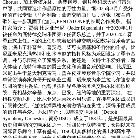
Chorus)，加上管弦乐团、两架钢琴、钢片琴和庞大的打击乐
声部，共同营造出作品原始的野性力量。继2025年3月广受好
评的首张专辑《马萨利斯：蓝调交响曲》后，这张《布兰诗
歌》进一步巩固了他们与PENTATONE的长期合作关系。 指
挥家简介： 贾德·比尼亚米尼（Jader Bignamini）于2020年1月
被任命为底特律交响乐团第18任音乐总监，并于2020-2021赛
季正式上任。他的上任标志着底特律交响乐团数字音乐会的启
动，演出了科普兰、普契尼、柴可夫斯基和圣乔治的作品。比
尼亚米尼充满热情和艺术卓越的指挥风格为乐团设定了季节基
调，并与乐团建立了紧密关系。他还是一位爵士乐爱好者，深
入体验了底特律丰富的爵士文化和美国音乐的影响。 比尼亚
米尼出生于意大利克雷马，曾在皮亚琴察音乐学院学习，并以
单簧管演奏家身份开始职业生涯，后来成为米兰拉韦尔迪交响
乐团的常驻指挥。他曾指挥世界各地的著名交响乐团和歌剧
院，亮相赫尔辛基、东京、巴黎、纽约等地的重要演出。 在
指挥交响乐时，比尼亚米尼喜欢不用乐谱，直接与乐团成员进
行眼神交流。他的指挥风格充满激情与连贯性，深得乐团成员
的信任与喜爱。 乐团简介： 底特律交响乐团（Detroit
Symphony Orchestra，简称DSO）成立于1887年，是美国最具
历史和声望的交响乐团之一。乐团位于底特律市，长期以来在
国际音乐舞台上享有盛誉。DSO以其多样化的演出和高水平
的音乐表现著称，涵盖从经典交响乐到现代音乐、跨界音乐等