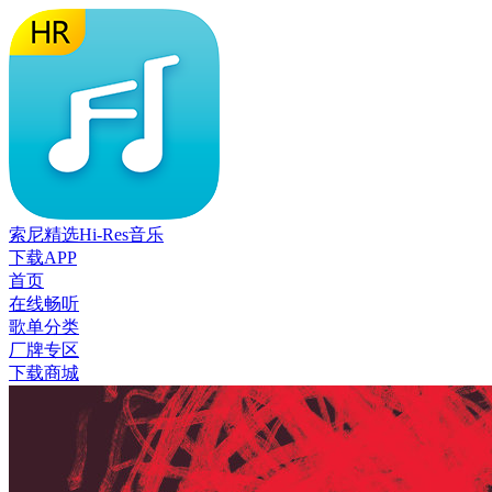
索尼精选Hi-Res音乐
下载APP
首页
在线畅听
歌单分类
厂牌专区
下载商城