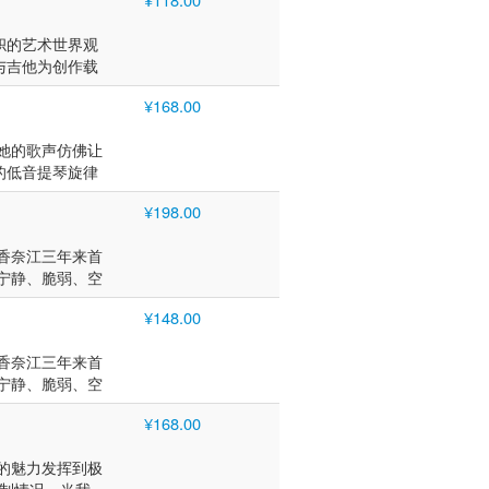
usic（现更名
usic（现更名
本专业音乐录音奖优秀
音乐录音优秀奖，
音乐录音优秀奖，
e Window
帜的艺术世界观
at King
at King
与吉他为创作载
作品跻身排行榜前
作品跻身排行榜前
想要创作能温柔
古典芭蕾（13
古典芭蕾（13
¥168.00
倾诉却无法传达
流行乐独唱歌手
流行乐独唱歌手
核心基石，让她
：小川浩史）的主
：小川浩史）的主
。她的歌声仿佛让
录音奖项，同时
借卓越的音质表现被
借卓越的音质表现被
的低音提琴旋律
江音乐风格的重
音响制造商
音响制造商
一张遗落的毕业
乐风格独树一帜。
》与2012年发行
》与2012年发行
¥198.00
细琢，其演绎神
先打开知名
中创下亮眼销
中创下亮眼销
nion
dio录制的首张
础。 2013
础。 2013
香奈江三年来首
)》系列，是井筒
nkyo
发行。该专辑不
发行。该专辑不
宁静、脆弱、空
五部是充满个人
度斩获日本专业音
字发行综合榜
字发行综合榜
曲，演唱时充满
音提琴的强力支撑
Direct
排行榜第12位，展
排行榜第12位，展
¥148.00
专为这张专辑创
每一步都倾注了
尼精选上，其众多作
k Union、
k Union、
观。 人声:井
“缝隙”间徘徊
香奈江两岁起学
保持高位排名，成为
保持高位排名，成为
香奈江三年来首
(MIXER'S
まにV》中，这
歌手。以爵士/
人第四张专辑《時
人第四张专辑《时
宁静、脆弱、空
作工程师:加藤拓也
当她的歌声彻
由二 低音提琴：
 Best》与
 Best》与
曲，演唱时充满
筒香奈江被称为
有力的贝斯环抱
008年），凭借卓
张个人专辑《時
张个人专辑《时
¥168.00
专为这张专辑创
担任室内设计师
里。这般无剪辑
到专业认可，被
ウムより》，专
ウムより》，专
观。 人声:井
队的主唱，该乐队
与井筒香奈江心
時のまにまに》与
大奖九月 e-
大奖九月 e-
的魅力发挥到极
(MIXER'S
歌曲。2013
起，三位音乐家
音响展销活动中
在 Sony
在 Sony