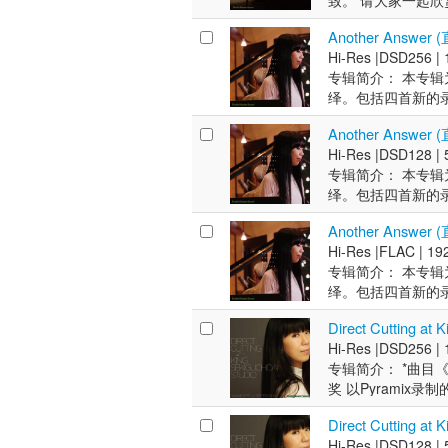
致。 请大家一起欣
LAB) 助理工程师:
年，发行了高解析度
的演奏便完全融为一
创下亮眼销售纪录力。
Music Stud
Music Stud
们前去拜访时，她
(MIXER'S L
后发行的专辑在多个
JazzTOKYO
础。 2013年，
胶唱片版本）,同年
Another Answer
胶唱片版本）,同年
能减少，并在每一
"Hi-Res女王
Lindenbaum》
名以“余韵与空间交
该专辑不仅登顶爵士
King Sekiguch
Hi-Res |
DSD256 |
King Sekiguch
貌。 专辑的录音是在
之后，她转型成为一
中，与录音师高田
被选为高音质参考专
综合榜（e-onkyo
Sekiguchid
专辑简介： 本专辑为《Di
Sekiguchid
点是能够录制具有
主要翻唱1970年
《Laidback2
专辑，音乐影响力逐步扩
位，展现出跨领域的
业音乐录音奖 Supe
绎。包括四首新的录
业音乐录音奖 Supe
有着深层次的吸引力，
年，发行了高解析度
年11月，21世纪的第一张D
获多家媒体对“优秀录
Union、Amaz
Answer》，该
为DSD音源的母带，以P
Answer》，该
192kHz/32bi
后发行的专辑在多个
一个特殊的热门产品
合榜冠军、CD销量
名，成为该领域极具
Another Answer
专科学校（工程师课
刻片（Direct 
专科学校（工程师课
同步录音。 录音详
Lindenbaum》
唱片也在发行当日售罄
杆”型歌手。 2020年，
专辑《時のまにまにⅣ
Hi-Res |
DSD128 |
Window～》。
Direct Cut
Window～》。
声场空间和美丽的混响。 
中，与录音师高田
Res 100 J-
辑一经推出便迅速
Best》与《時の
专辑简介： 本专辑为《Di
年，推出由《窗外～Be
要从头开始录制。
年，推出由《窗外～Be
环境话筒：SANKE
《Laidback2
Answer》，在
年排行榜，粉丝群
专辑《時のまにまに
绎。包括四首新的录
痛”，只为达到他
的魅力以及藤泽先生
年11月，21世纪的第一张D
年）。作为室内设
り》，专辑中收录电影
为DSD音源的母带，以P
是发烧友和音乐迷
音带来了细腻的声音表
一个特殊的热门产品
年代歌曲为主的组合
Another Answer
九月 e-onkyo
刻片（Direct 
独特表达。声音制
很清晰，而在独奏
唱片也在发行当日售罄
《Little Wi
Hi-Res |
FLAC |
192
在 Sony Musi
Direct Cut
席，MIXER'S 
响质感，使歌声的表
Res 100 J-
响领域收获广泛认可
专辑简介： 本专辑为《Di
发行、黑胶唱片版本
要从头开始录制。
舞（13年），从
"Hi-Res女王
Answer》，在
品发售纪念活动的专
绎。包括四首新的录
年，发行由 King S
痛”，只为达到他
任爵士/流行音乐独唱
之后，她转型成为一
冬》，不仅获得多
为DSD音源的母带，以P
Cutting at K
是发烧友和音乐迷
发行了一张个人专
主要翻唱1970年
Direct Cutting a
King Inter
刻片（Direct 
第 27 届日本专业音
独特表达。声音制
Ⅲ〜ひこうき雲〜》
年，发行了高解析度
Hi-Res |
DSD256 |
《時のまにまにⅢ
Direct Cut
《Another 
席，MIXER'S 
的好成绩。2016年，
后发行的专辑在多个
专辑简介： *曲目《Lo
榜（涵盖Disk Un
要从头开始录制。
协会加盟专科学校（
舞（13年），从
奖的代表作品。在她
Lindenbaum》
奖 以Pyramix录
Qobuz）上蝉联两
痛”，只为达到他
Beyond The
任爵士/流行音乐独唱
室协会的主席，在索
中，与录音师高田
品制作于2019年11月
后直至2025年，她
是发烧友和音乐迷
度榜单。 2025年，
发行了一张个人专
置。 这张专辑还包括原创歌
《Laidback2
Direct Cutting a
Cutting）+
源综合榜（e-onk
独特表达。声音制
片。
Ⅲ〜ひこうき雲〜》
Sekiguchid
年11月，21世纪的第一张D
Hi-Res |
DSD128 |