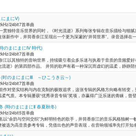
Billboard Japan综合排行榜第12位，展现出跨领域的音乐影响力
士融合类专辑销量榜（Disk Union、Amazon平台）及高解析度音源综合榜（
居冠军席位或保持高位排名，成为该领域极具代表性的常青歌手。她与株式
まにまにⅤ)
014年，她的个人第四张专辑《時のまにまにⅣ 時代》登上Billboa
《時のまにまにThe Best》与《時のまにまにⅣ 時代》，并荣登亚
kHz/24bit
7首单曲
，发行第五张个人专辑《時のまにまにＶ》，其黑胶唱片版亦夺得榜首
筑一贯独特音乐世界的同时，《时光流逝》系列每张专辑在音乐描绘与细腻
リンデンバウムより》，专辑中收录电影《キリマンジャロは遠く》的主题曲
这张新作中，井筒香奈江呈现出一个更为深邃的“井筒世界”。录音选择在
为 Hi-Res 大奖九月 e-onkyo music 代表作。 2018年，
—这个神秘而开放的空间，精准记录下她不加修饰、最真实的声音，整张
合作，在 Sony Music Studio 录制首张包含原创曲目的翻唱专辑《La
(時のまにまにⅣ 時代)
字发行、黑胶唱片版本）；同年应日本音响协会委托，制作并发行一
。这个系列的第五部专辑，井筒再次挑战新的音乐方向，敬请细细品味。 
019年，发行由 King Sekiguchidai Studio 制作的、21世纪初4
kHz/24bit
7首单曲
：中田铁平 电颤琴 & 打击乐：大久保贵之 电贝斯：小川浩史 监制：高田英男
utting at King Sekiguchidai Studio》。该唱片预售阶段
香奈江以其独特的音响世界，持续吸引着众多乐迷与执着于音质的音频爱好
介： 井筒香奈江是一位以“余韵与空间交织”为特色的歌手。她曾从事室内
7 届日本专业音乐录音奖 Super Master Sound 部门优秀奖。 20
光流逝》的第四部作品。 井筒的歌声有着一种深沉而虚幻的温柔，静静陪
与流行乐独唱身份活跃，同时担任翻唱组合Laidback主唱。 2008年，
nswer》，该专辑荣获第28届日本专业音乐录音奖・最佳音效部门
腻的编曲，深入挖掘了经典曲目的另一面，展现出她一贯的音乐功力。参
学校（工程师课程）列为教材。 2024年，发行于东京音乐大学录音棚录
解析度参考专辑，在音响领域率先打开知名度。2011年起，她持续推出翻
 (时のまにまにⅢ ～ひこうき云～)
indow～》。在中国数字音乐平台索尼精选上线销售，即登顶周榜冠军，
电贝斯手小川浩史，两人也是井筒多年合作的乐队“LaidbacK”成员。
年，专辑《時のまにまにⅢ〜ひこうき雲〜》登顶爵士融合类销量榜，并打入Bil
，推出由《窗外～Beyond The Window～》与《Another Answ
kHz/24bit
7首单曲
“愿在静静流淌的时光中，陪伴在你身边。” 乐手： 人声：井筒香奈江 
12位。此后至2025年，她发行的专辑始终在爵士融合类销量榜及高解析度
于前作对坚实结构与内在克制的极致追求，这张专辑的风格方向略有转变，
制：高田英男（MIXER'S LAB） 艺术家简介： 井筒香奈江是一位以“
与录音工程师高田英男合作，在Sony Music Studio录制首张原创专辑
温柔气质。本专辑屡获“优秀录音专辑”奖项，亦赢得广泛乐迷的青睐，曾
。她曾从事室内设计工作，后转型为职业歌手，以爵士与流行乐独唱身份活
2018》，获得多家媒体对录音品质的高度评价。该专辑及后续作品多次斩获日
合作的“LaidbacK”乐队成员——藤泽由二（钢琴）与小川浩史（贝斯）亦
ck主唱。 2008年，她的自制专辑因出色音质被选为高解析度参考专辑，在音
世纪首张直接刻片专辑《Direct Cutting at King Sekiguchidai St
冬 (時のまにまにⅡ 春夏秋冬)
作的混音母带，后经音乐制作人高田英男监修，专为索尼精选Hi-Res音
起，她持续推出翻唱专辑，影响力逐步扩大。2013年，专辑《時のまにま
专辑《Another Answer》获日本专业音乐录音奖优秀奖，并被列为专
kHz/24bit
5首单曲
终呈现的声音更为清澈通透，完整保留了井筒香奈江音乐中那份纯净而本真
销量榜，并打入Billboard Japan综合榜第12位。此后至2025年，
列，2024年发行的《窗外～Beyond The Window～》登顶周榜冠
名以“余韵与空间交织”为鲜明特色的歌手，井筒香奈江的音乐风格独树一帜
名以“余韵与空间交织”为鲜明特色的歌手，井筒香奈江的音乐风格独树一帜
高解析度音源综合榜中稳居高位。 2018年，她与录音工程师高田英男合作
被选为高音质参考专辑，凭借出色的声音表现，在音响领域率先打开知名度
被选为高音质参考专辑，凭借出色的声音表现，在音响领域率先打开知名度
io录制首张原创专辑《Laidback2018》，获得多家媒体对录音品质的高度评
辑，音乐影响力逐步扩大,2018年，其在Sony Music Studio录制的
辑，音乐影响力逐步扩大,2018年，其在Sony Music Studio录制的
录音奖。2020年，她发行了21世纪首张直接刻片专辑《Direct Cutting a
にまに)