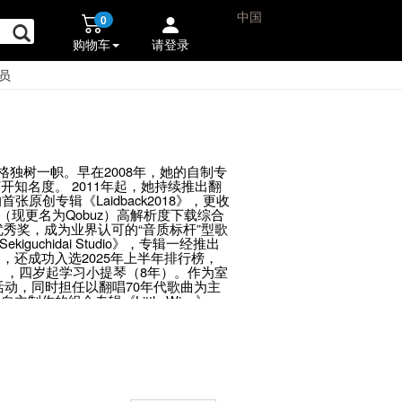
中国
0
购物车
请登录
员
独树一帜。早在2008年，她的自制专
知名度。 2011年起，她持续推出翻
的首张原创专辑《Laidback2018》，更收
ic（现更名为Qobuz）高解析度下载综合
优秀奖，成为业界认可的“音质标杆”型歌
ekiguchidai Studio》，专辑一经推出
还成功入选2025年上半年排行榜，
），四岁起学习小提琴（8年）。作为室
动，同时担任以翻唱70年代歌曲为主
主制作的组合专辑《Little Wing》
选为高音质参考专辑，在音响领域收获广泛认
Japan」选定为新产品发售纪念活动的
まにまにⅡ春夏秋冬》，不仅获得多家音响
ng International正式签订分
三张专辑《時のまにまにⅢ〜ひこうき
涵盖Disk Union、Amazon
更名为Qobuz）上蝉联两周榜首，更成功跻