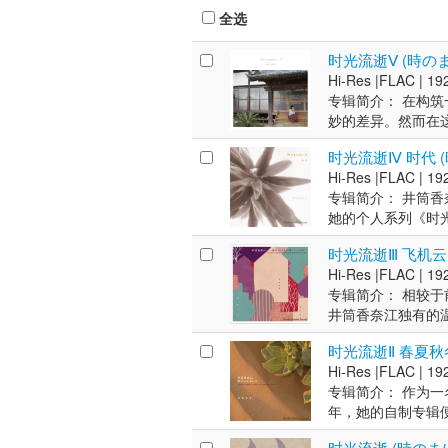
身
全选
爵
稳
时光流逝Ⅴ (時の
2
片
Hi-Res |
FLAC |
192
年
专辑简介： 在构
《
妙的差异。然而在
选
理的寺院中进行—
男
时光流逝Ⅳ 时代 
数
时候都更贴近听者
2
Hi-Res |
FLAC |
192
井筒香奈江 中提琴
C
专辑简介： 井筒
LAB） 艺术家简
2
她的个人系列《时
为职业歌手，以爵士
A
此次专辑以精致细
科
出色音质被选为高
时光流逝Ⅲ 飞机云
W
士钢琴家藤泽由二与
逐步扩大。2013
年
Hi-Res |
FLAC |
192
筒本人也这样表述：
Japan综合榜第
专辑简介： 相较
电贝斯：小川浩史 监
高位。 2018年，她
井筒香奈江独有的
织”为特色的歌手
《Laidback
第12位。井筒长期
唱组合Laidba
奖。2020年，她发行21
时光流逝Ⅱ 春夏秋
作品原为CD发行制
知名度。2011年
罄。2021年，现场
Hi-Res |
FLAC |
192
质重制与提升。最
雲〜》登顶爵士融合类
多张专辑跻身排行榜前
专辑简介： 作为一
术家简介： 作为一
爵士融合类销量榜及
向海外拓展。
年，她的自制专辑便
年，她的自制专辑便
Music Stud
起，她持续推出翻唱专
起，她持续推出翻唱专
品多次斩获日本专业音乐
时光流逝 (時のま