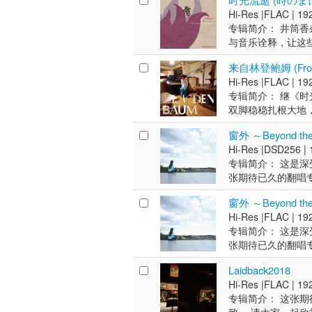
《Laidback20
《Laidback20
Sekiguchida
Hi-Res |
FLAC |
192
为Qobuz）高解
为Qobuz）高分
奖，并被列为专业学校
专辑简介： 井筒
成为业界认可的“音质标
成为业界认可的“音质标
～》登顶周榜冠军
与音乐诠释，让这
Sekiguchid
Sekiguchid
体，却精准营造出
列，还成功入选20
列，还成功入选20
来自林登鲍姆 (From 
陪伴那些人——他
年），四岁起学习
年），四岁起学习
Hi-Res |
FLAC |
192
的爱意”——这一
身份活动，同时担任
身份活动，同时担任
专辑简介： 继《时
的音乐始终带着抚
唱。 她自主制作的组合
唱。 她自主制作的组合
双脚稳稳扎根大地
也受到音乐及音响
选为高音质参考专
选为高音质参考专
环抱中，音乐节奏
要起点。 艺术家简
「Marantz J
「Marantz J
窗外 ～Beyond the
照。整段音乐如同
早在2008年，
的《時のまにまに
的《时のまにまに
Hi-Res |
DSD256 |
乎其技般闪耀着光芒
度。 2011年起，她
售纪录力。此外，她还
售纪录力。此外，她还
专辑简介： 这是
JazzTOKYO 
原创专辑《Laidb
年，她推出个人第
年，她推出个人第
张期待已久的翻唱
香奈江音乐世界序
music（现更名
仅登顶爵士融合类专
仅登顶爵士融合类专
间感和缠绵的歌声
色彩的“独奏诗集”
乐录音优秀奖，成为业
（e-onkyo mu
（e-onkyo mu
窗外 ～Beyond th
了宁静的激情，并
下，专辑收录了八
Cutting at K
现出跨领域的音乐影
现出跨领域的音乐影
Hi-Res |
FLAC |
192
作的原创歌曲。 被
极致匠心，最终呈
品跻身排行榜前列，
Amazon平台）及
Amazon平台）及
专辑简介： 这是
筒香奈江 钢琴:藤泽
的井筒香奈江，每
习古典芭蕾（13
该领域极具代表性的
该领域极具代表性的
张期待已久的翻唱
LAB) 助理工程师:
份“天女感”终于
流行乐独唱歌手身份
のまにまにⅣ 時代》
のまにまにⅣ 时代》
间感和缠绵的歌声
(MIXER'S L
底“扎根大地”，
小川浩史）的主唱。 她
《時のまにまにⅣ 
《时のまにまにⅣ 
Laidback2018
了宁静的激情，并
"Hi-Res女王
中，旋律便如踏薄
越的音质表现被选
のまにまにＶ》，其
のまにまにＶ》，其
Hi-Res |
FLAC |
192
作的原创歌曲。 被
之后，她转型成为一
长镜头般的连贯演
音响制造商「Mara
辑中收录电影《キリマン
辑中收录电影《キリマン
专辑简介： 这张
筒香奈江 钢琴:藤泽
主要翻唱1970年
有灵犀的钢琴家藤
2012年发行的
onkyo musi
onkyo musi