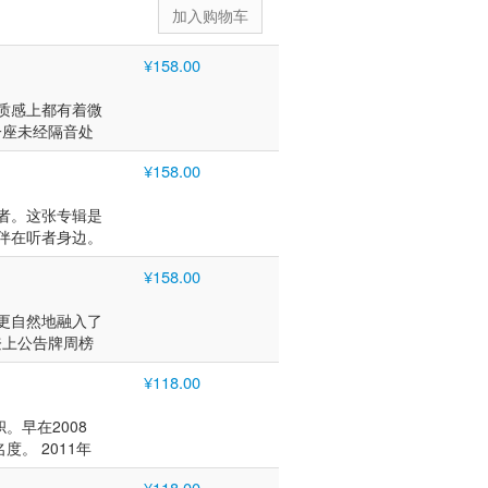
。此后直至2025年，她所发行的专辑始终在
e-onkyo music，现Qobuz）中
会社Disk Union签订分销合约。
¥158.00
rd日本爵士专辑榜第9位；同年发行黑胶唱
马逊黑胶唱片榜爵士融合类冠军。 2015
。 2016年，发行第六张个人专辑
质感上都有着微
《A Desperate Man》，并获
一座未经隔音处
她与日本音乐录音室协会前会长、录音工程师高田英
专辑比以往任何
idback2018》（同步推出CD、高解析度
¥158.00
次性录制的DSD唱片，引发热议。
乐手： 人声：
0年来首张一次性录音直接刻录唱片《Direct
（MIXER'S
即告售罄，海外发行亦创下罕见热销纪录，还荣获第
者。这张专辑是
设计工作，后转型
21年，发行现场实况录音双碟专辑《Another
伴在听者身边。
她的自制专辑因
优秀奖，且被日本音乐录音室协会加盟专
与录音的还有爵
制的专辑《窗外～Beyond The
唱专辑，影响力
¥158.00
并入选2025年度年度榜单。 2025
对于这张专辑，井
lboard
er》两首曲目组成的黑胶唱片。
钢琴：藤泽由二
音源综合榜中稳居
更自然地融入了
余韵与空间交
登上公告牌周榜
跃，同时担任翻
本专业音乐录音
参与了录制。 本
响领域率先打开
udio》，预售即告售
¥118.00
乐平台进行了音
にⅢ〜ひこうき
业学校教材。她的
的感染力。 艺
她发行的专辑始终在
军，粉丝群体持续
。早在2008
。早在2008
，在Sony
。 2011年
。 2011年
价。该专辑及后续作
首张原创专辑
首张原创专辑
t King
¥118.00