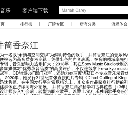
的音乐
客户端下载
|
|
|
|
首页
排行榜
厂牌专区
所有分类
流媒体会
井筒香奈江
为一名以“余韵与空间交织”为鲜明特色的歌手，井筒香奈江的音乐风格
便被选为高音质参考专辑，凭借出色的声音表现，在音响领域率先打开
专辑，音乐影响力逐步扩大；2018年，其在Sony Music Studio录制
多家媒体对“优秀录音品质”的高度评价。不仅连续拿下e-onkyo mus
冠军、CD销量J&F部门冠军，还助力她两度斩获日本专业音乐录音
。 2020年，她发行21世纪首张直接刻片专辑《Direct Cutting at King S
迅速售罄。在中国发行平台索尼精选上，其众多作品跻身排行榜前列，
丝群体正持续向海外拓展。 井筒香奈江两岁起学习古典芭蕾（13年
设计师步入社会后，转型为职业歌手。以爵士/流行乐独唱歌手身份活
组合“Laidback”（钢琴：藤泽由二 低音提琴：小川浩史）的主唱。 她自
2004年）与《reframe》（2008年），凭借卓越的音质表现被
；不仅如此，这两张专辑还得到专业认可，被音响制造商「Marantz 
属赠品。2011年推出的《時のまにまに》与2012年发行的《時の
体的专题报道，更在各类音响展销活动中创下亮眼销售纪录力。此外，她还与Ki
合约，为作品的更广泛传播奠定了基础。 2013年，她推出个人第
〜》，并同步开启高解析度数字发行。该专辑不仅登顶爵士融合类专辑销量榜（
主流平台），还在高解析度数字发行综合榜（e-onkyo music，现