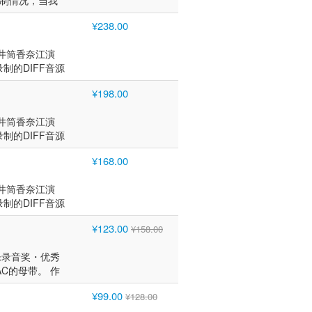
录制情况，当我
作工程师:加藤拓也
达到首位。 此
on
泛传播奠定了基
解析度数字发行、黑
分辨率数字发行、黑
音符的数量尽可
筒香奈江被称为
om
家简介： 作为一
解析度数字发行。
19年，发行由
¥238.00
19年，发行由
出专辑的声音样
担任室内设计师
back2018》
她的自制专辑便
解析度数字发行
ng at King
ng at King
台，这个工作室的特
队的主唱，该乐队
她持续推出翻唱
n综合排行榜第12
 27 届日本专
.2，由井筒香奈江演
 27 届日本专
的感性领域从而
歌曲。2013
创歌曲。2019
ck2018》，更收
量榜（Disk
ther
制的DIFF音源
ther
 Tools具有
达到首位。 此
dio》正式发行。 它是
z）高解析度下载综
军席位或保持高位排
录音室协会加盟
Studio 直接
录音室协会加盟
分辨率，并以2CH
om
s音源制作的模拟
可的“音质标
，她的个人第四张
¥198.00
yond The
超的录音技术，
yond The
声，具有宽广的
back2018》
佳点击率Hi-
 Studio》，专
まにまにThe
榜单。 2025
中间出现失误则需
榜单。 2025
0 Tube x 2
《Another
2025年上半
发行第五张个人
.2，由井筒香奈江演
唱片。
录制到几乎胃
唱片。
个音符的力量、缠绵
创歌曲。2019
学习小提琴（8
ンデンバウムよ
制的DIFF音源
很受欢迎。本作
给小川的低音声
dio》正式发行。 它是
时担任以翻唱70
i-Res 大奖
Studio 直接
属于数字音源的
过程中，低音的声音
s音源制作的模拟
制作的组合专辑
¥168.00
田英男合作，
超的录音技术，
和技术委员会主
歌声的音调和混
佳点击率Hi-
音质参考专辑，在音
CD、高解析度数字
中间出现失误则需
岁开始学习古典芭蕾
筒香奈江被称为
《Another
an」选定为新产
.2，由井筒香奈江演
。 2019
录制到几乎胃
业歌手。除了担
担任室内设计师
にⅡ春夏秋
制的DIFF音源
Direct
很受欢迎。本作
 2011年，她
队的主唱，该乐队
此外，她还与
Studio 直接
见热销纪录，还荣获
属于数字音源的
時のまにまに
歌曲。2013
¥123.00
出个人第三张专辑
¥158.00
超的录音技术，
况录音双碟专辑
和技术委员会主
都取得了第一名
达到首位。 此
融合类专辑销量
中间出现失误则需
被日本音乐录音室
岁开始学习古典芭蕾
月版Hi-Res大
om
业音乐录音奖・优秀
sic，现更名为
录制到几乎胃
专辑《窗外～
业歌手。除了担
也是日本音乐工作
back2018》
LAC的母带。 作
域的音乐影响力。此
很受欢迎。本作
选2025年度年
 2011年，她
都达到了第一的位
片（Direct
台）及高解析度音
属于数字音源的
首曲目组成的黑胶唱
時のまにまに
ng at King
创歌曲。2019
¥99.00
¥128.00
推出高音质专辑，
具代表性的常青歌
和技术委员会主
都取得了第一名
题。。 使用与
dio》正式发行。 它是