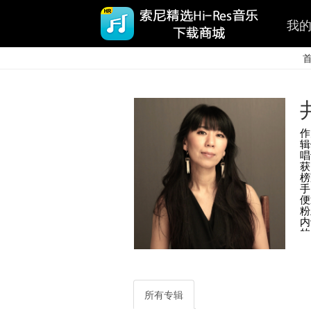
我
作
辑
唱
获
榜
手
便
粉
内
的
（
可
专
媒
销
所有专辑
雲
等