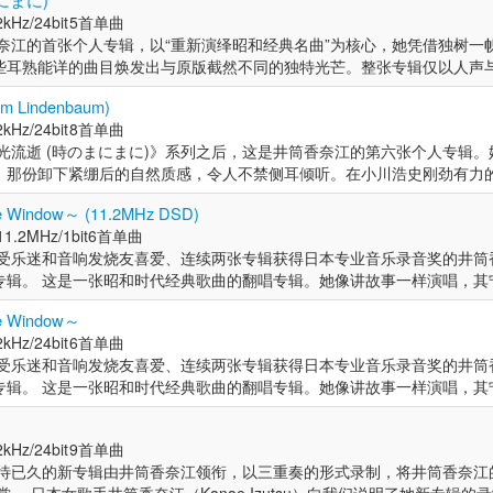
18》，更收获多家媒体对“优秀录音品质”的高度评价。不仅连续拿下e-onkyo m
18》，更收获多家媒体对“优秀录音品质”的高度评价。不仅连续拿下e-onkyo m
i Studio》，预售即告售罄。2021年，现场专辑《Another Answer》获日
kHz/24bit
5首单曲
析度下载综合榜冠军、CD销量J&F部门冠军，还助力她两度斩获日本专业
辨率下载综合榜冠军、CD销量J&F部门冠军，还助力她两度斩获日本专业
教材。她的多张专辑跻身排行榜前列，2024年发行的《窗外～Beyond Th
香奈江的首张个人专辑，以“重新演绎昭和经典名曲”为核心，她凭借独树一
杆”型歌手。 2020年，她发行21世纪首张直接刻片专辑《Direct Cutting 
杆”型歌手。 2020年，她发行21世纪首张直接刻片专辑《Direct Cutting 
，粉丝群体持续向海外拓展。
些耳熟能详的曲目焕发出与原版截然不同的独特光芒。整张专辑仅以人声
ai Studio》，专辑一经推出便迅速售罄。在中国发行平台索尼精选上，其众多
ai Studio》，专辑一经推出便迅速售罄。在中国发行平台索尼精选上，其众多
简约而深邃的音乐世界，每一段旋律都带着细腻的留白与悠长的余韵。 “
25年上半年排行榜，粉丝群体正持续向海外拓展。 井筒香奈江两岁起学习
25年上半年排行榜，粉丝群体正持续向海外拓展。 井筒香奈江两岁起学习
Lindenbaum)
们怀揣无法言说的悲伤，默默忍受着难以宣之于口的痛楚，心中藏着渴望
小提琴（8年）。作为室内设计师步入社会后，转型为职业歌手。以爵士/
小提琴（8年）。作为室内设计师步入社会后，转型为职业歌手。以爵士/
kHz/24bit
8首单曲
最初的创作理念，不仅贯穿了这张首张专辑，更成为她后续所有音乐作品的
以翻唱70年代歌曲为主的组合“Laidback”（钢琴：藤泽由二 低音提琴
以翻唱70年代歌曲为主的组合“Laidback”（钢琴：藤泽由二 低音提琴
光流逝 (時のまにまに)》系列之后，这是井筒香奈江的第六张个人专辑
慰人心的温度。 凭借出色的音乐表达与高品质的制作，这张专辑屡获优秀
专辑《Little Wing》（2004年）与《reframe》（2008年），凭
专辑《Little Wing》（2004年）与《reframe》（2008年），凭
，那份卸下紧绷后的自然质感，令人不禁侧耳倾听。在小川浩史刚劲有力
类专业杂志的广泛关注，多次以专题形式被深度报道，成为展现井筒香奈
辑，在音响领域收获广泛认可,不仅如此，这两张专辑还得到专业认可，被
辑，在音响领域收获广泛认可,不仅如此，这两张专辑还得到专业认可，被
恰似在薄冰之上疾驰而过,当旋律抵达无意识的彼岸时，又好似让人发现了
介： 作为一名以“余韵与空间交织”为鲜明特色的歌手，井筒香奈江的音
apan」选定为新产品发售纪念活动的专属赠品。2011年推出的《時のまにまに
apan」选定为新产品发售纪念活动的专属赠品。2011年推出的《时のまにまに
 Window～ (11.2MHz DSD)
无剪辑的长镜头般一气呵成，让人沉醉其中。藤泽由二在音色选择上精雕
她的自制专辑便被选为高音质参考专辑，凭借出色的声音表现，在音响领域率
Ⅱ春夏秋冬》，不仅获得多家音响媒体的专题报道，更在各类音响展销活动
Ⅱ春夏秋冬》，不仅获得多家音响媒体的专题报道，更在各类音响展销活动
11.2MHz/1bit
6首单曲
，自钢琴的第一个音符响起，三位音乐家的演奏便浑然一体。（摘自Disk U
持续推出翻唱专辑，音乐影响力逐步扩大,2018年，其在Sony Music Stu
与King International正式签订分销合约，为作品的更广泛传播奠定了基
与King International正式签订分销合约，为作品的更广泛传播奠定了基
深受乐迷和音响发烧友喜爱、连续两张专辑获得日本专业音乐录音奖的井筒
生岛氏评论） 始于2011年、以同名延续至第五部的《时光流逝 (時のまにまに
ack2018》，更收获多家媒体对“优秀录音品质”的高度评价。不仅连续拿下e-o
三张专辑《時のまにまにⅢ〜ひこうき雲〜》，并同步开启高解析度数字
三张专辑《时のまにまにⅢ〜ひこうき云〜》，并同步开启高分辨率数字
专辑。 这是一张昭和时代经典歌曲的翻唱专辑。她像讲故事一样演唱，其
章的终章。2016年，她音乐生涯的新篇章终于开启：若说《时光流逝》前
为Qobuz）高解析度下载综合榜冠军、CD销量J&F部门冠军，还助力她两
辑销量榜（涵盖Disk Union、Amazon等主流平台），还在高解析度数
辑销量榜（涵盖Disk Union、Amazon等主流平台），还在高分辨率数
等独特的世界观获得了高度评价。 这张专辑收录的都是昭和时期的经典歌
，那么这张新专辑便是她携手小型乐队演绎的“短篇故事集”。在钢琴与低
界认可的“音质标杆”型歌手。 2020年，她发行21世纪首张直接刻片专辑《
sic，现更名为Qobuz）上蝉联两周榜首，更成功跻身Billboard Japan综合
sic，现更名为Qobuz）上蝉联两周榜首，更成功跻身Billboard Japan综合
e Window～
融入了他们后来在单曲录制和直接剪辑中体验到的力度和深度，还加入了
首节奏变化丰富的乐章,从录音捕捉细节到CD压制还原音质，制作过程的
ing Sekiguchidai Studio》，专辑一经推出便迅速售罄。在中国发行平台索
响力。此后直至2025年，她所发行的专辑始终在爵士融合类专辑销量榜（Dis
响力。此后直至2025年，她所发行的专辑始终在爵士融合类专辑销量榜（Dis
kHz/24bit
6首单曲
高田先生形容为“具有挑战性”的纯净而逼真的声音，传递出一种坚实的世界
现的音质也创下了她历代作品的最高水准，敬请听众细细品味。 始终在时光
还成功入选2025年上半年排行榜，粉丝群体正持续向海外拓展。 井筒
高解析度音源综合榜（e-onkyo music，现Qobuz）中稳居冠军席位或
高分辨率音源综合榜（e-onkyo music，现Qobuz）中稳居冠军席位或
深受乐迷和音响发烧友喜爱、连续两张专辑获得日本专业音乐录音奖的井筒
由ニ 电贝司:小川浩史 低音提琴:矶部英贵 声音制作人兼录音工程师:高田 英男
年仅以作品短暂现身。她的音乐曾如从星空低语的天女，而去年在《まに
年），四岁起学习小提琴（8年）。作为室内设计师步入社会后，转型为职业
常青歌手。她与株式会社Disk Union签订分销合约。 2014年，她的个
常青歌手。她与株式会社Disk Union签订分销合约。 2014年，她的个
专辑。 这是一张昭和时代经典歌曲的翻唱专辑。她像讲故事一样演唱，其
宫嶋萌里(MIXER'S LAB) 助理工程师:马场一磨(MIXER'S LAB) 母带制
层层褪去，化作赤足翩然降临尘世的模样——崭新的音乐篇章也由此开启。
活动，同时担任以翻唱70年代歌曲为主的组合“Laidback”（钢琴：藤泽
登上Billboard日本爵士专辑榜第9位,同年发行黑胶唱片《時のまにまにThe
登上Billboard日本爵士专辑榜第9位,同年发行黑胶唱片《时のまにまにThe
等独特的世界观获得了高度评价。 这张专辑收录的都是昭和时期的经典歌
AB) 录音室:东京音乐大学中目黑・代官山校区 TCM 工作室 艺术家简介： 井
那份卸尽力气的自然质感，定会让你屏息倾听。自首曲开始，在谷源昌浑厚
自主制作的组合专辑《Little Wing》（2004年）与《reframe》（2
時代》，并荣登亚马逊黑胶唱片榜爵士融合类冠军。 2015年，发行第五
时代》，并荣登亚马逊黑胶唱片榜爵士融合类冠军。 2015年，发行第五
融入了他们后来在单曲录制和直接剪辑中体验到的力度和深度，还加入了
"。从两岁开始学习古典芭蕾舞（13年），从四岁开始学习小提琴（8年）。在
冰般疾驰,抵达无意识的彼岸时，仿佛能看见一张遗落的毕业照静静躺在那
为高音质参考专辑，在音响领域收获广泛认可,不仅如此，这两张专辑还得
黑胶唱片版亦夺得榜首。 2016年，发行第六张个人专辑《リンデンバ
黑胶唱片版亦夺得榜首。 2016年，发行第六张个人专辑《リンデンバ
kHz/24bit
9首单曲
高田先生形容为“具有挑战性”的纯净而逼真的声音，传递出一种坚实的世界
名职业歌手。除了担任爵士/流行音乐独唱歌手外，她还是Laidback乐
绎，令人深深沉醉，至于后续的音乐“剧情”，不妨留待聆听时亲自揭晓。
ntz Japan」选定为新产品发售纪念活动的专属赠品。2011年推出的《
ジャロは遠く》的主题曲《A Desperate Man》，并获选为 Hi-Res 
ジャロは远く》的主题曲《A Desperate Man》，并获选为 Hi-Res 
期待已久的新专辑由井筒香奈江领衔，以三重奏的形式录制，将井筒香奈江
由ニ 电贝司:小川浩史 低音提琴:矶部英贵 声音制作人兼录音工程师:高田 英男
代的歌曲。 2011年，她发行了一张个人专辑《時のまにまに》，涵盖了昭和
泽由二，其精雕细琢的音色选择如神来之笔般灵动，自钢琴第一个音符响
《時のまにまにⅡ春夏秋冬》，不仅获得多家音响媒体的专题报道，更在各类
c 代表作。 2018年，她与日本音乐录音室协会前会长、录音工程师高田英男合作，
c 代表作。 2018年，她与日本音乐录音室协会前会长、录音工程师高田英男合作，