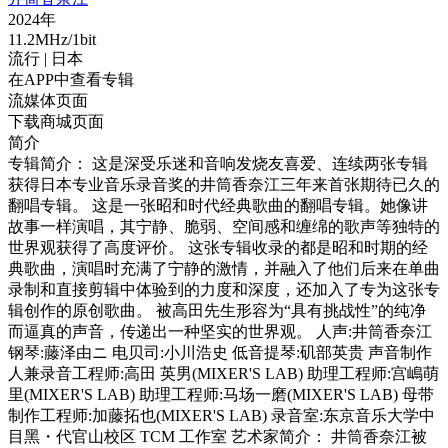
2024年
11.2MHz/1bit
流行
| 日本
在APP中查看专辑
流媒体页面
下载商城页面
简介
专辑简介： 这是深受乐迷和音响发烧友喜爱、连续两张专辑
获得日本专业音乐录音奖的井筒香奈江三年来首张期待已久的
翻唱专辑。 这是一张昭和时代经典歌曲的翻唱专辑。她像讲
故事一样演唱，其宁静、脆弱、空间感和缠绵的歌声等独特的
世界观获得了高度评价。 这张专辑收录的都是昭和时期的经
典歌曲，演唱时充满了宁静的激情，并融入了他们后来在单曲
录制和直接剪辑中体验到的力度和深度，还加入了专为这张专
辑创作的原创歌曲。 被高田先生形容为“具有挑战性”的纯净
而逼真的声音，传递出一种坚实的世界观。 人声:井筒香奈江
钢琴:藤泽由ニ 电贝司:小川浩史 低音提琴:矶部英贵 声音制作
人兼录音工程师:高田 英男(MIXER'S LAB) 助理工程师:宫嶋萌
里(MIXER'S LAB) 助理工程师:马场一磨(MIXER'S LAB) 母带
制作工程师:加藤拓也(MIXER'S LAB) 录音室:东京音乐大学中
目黑・代官山校区 TCM 工作室 艺术家简介： 井筒香奈江被