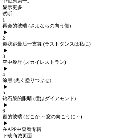
中位列第一。
显示更多
试听
1
再会的彼端 (さよならの向う側)
2
邀我跳最后一支舞 (ラストダンスは私に)
3
空中餐厅 (スカイレストラン)
4
涂黑 (黒く塗りつぶせ)
5
钻石般的眼睛 (瞳はダイアモンド)
6
窗的彼端 (どこか ～窓の向こうに～)
在APP中查看专辑
下载商城页面