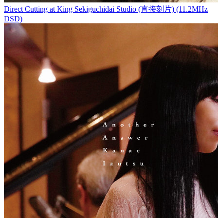
Direct Cutting at King Sekiguchidai Studio (直接刻片) (11.2MHz
DSD)