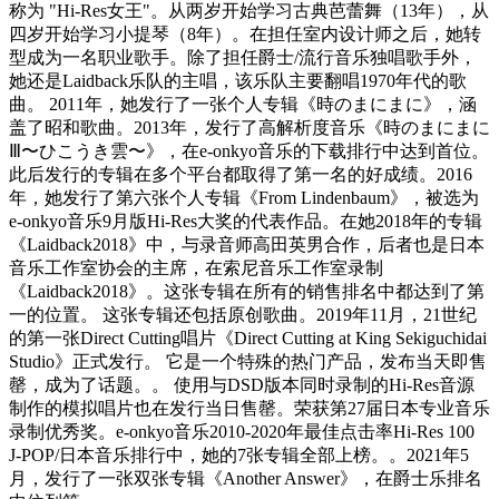
称为 "Hi-Res女王"。从两岁开始学习古典芭蕾舞（13年），从
四岁开始学习小提琴（8年）。在担任室内设计师之后，她转
型成为一名职业歌手。除了担任爵士/流行音乐独唱歌手外，
她还是Laidback乐队的主唱，该乐队主要翻唱1970年代的歌
曲。 2011年，她发行了一张个人专辑《時のまにまに》，涵
盖了昭和歌曲。2013年，发行了高解析度音乐《時のまにまに
Ⅲ〜ひこうき雲〜》，在e-onkyo音乐的下载排行中达到首位。
此后发行的专辑在多个平台都取得了第一名的好成绩。2016
年，她发行了第六张个人专辑《From Lindenbaum》，被选为
e-onkyo音乐9月版Hi-Res大奖的代表作品。在她2018年的专辑
《Laidback2018》中，与录音师高田英男合作，后者也是日本
音乐工作室协会的主席，在索尼音乐工作室录制
《Laidback2018》。这张专辑在所有的销售排名中都达到了第
一的位置。 这张专辑还包括原创歌曲。2019年11月，21世纪
的第一张Direct Cutting唱片《Direct Cutting at King Sekiguchidai
Studio》正式发行。 它是一个特殊的热门产品，发布当天即售
罄，成为了话题。。 使用与DSD版本同时录制的Hi-Res音源
制作的模拟唱片也在发行当日售罄。荣获第27届日本专业音乐
录制优秀奖。e-onkyo音乐2010-2020年最佳点击率Hi-Res 100
J-POP/日本音乐排行中，她的7张专辑全部上榜。。2021年5
月，发行了一张双张专辑《Another Answer》，在爵士乐排名