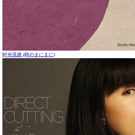
时光流逝 (時のまにまに)