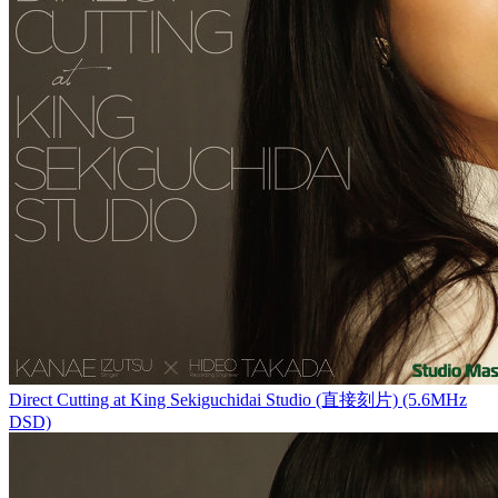
Direct Cutting at King Sekiguchidai Studio (直接刻片) (5.6MHz
DSD)