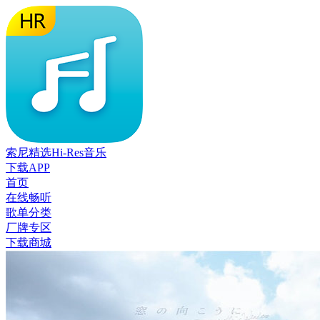
索尼精选Hi-Res音乐
下载APP
首页
在线畅听
歌单分类
厂牌专区
下载商城