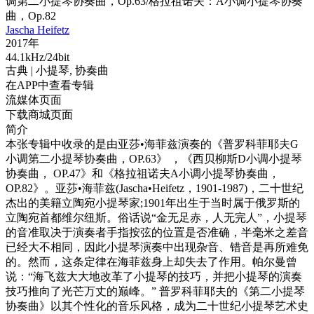
调第二小提琴协奏曲，Op.63/格拉祖诺夫：A小调小提琴协奏
曲，Op.82
Jascha Heifetz
2017年
44.1kHz/24bit
古典
| 小提琴,
协奏曲
在APP中查看专辑
流媒体页面
下载商城页面
简介
本张专辑中收录的是由亚莎•海菲兹演奏的《普罗科菲耶夫G
小调第二小提琴协奏曲，OP.63》 ，《西贝柳斯D小调小提琴
协奏曲， OP.47》和《格拉祖诺夫A小调小提琴协奏曲，
OP.82》。亚莎•海菲兹(Jascha•Heifetz，1901-1987)，二十世纪
杰出的美籍立陶宛小提琴家;1901年出生于当时属于俄罗斯的
立陶宛首都维尔纽斯。俗话说“金无足赤，人无完人”，小提琴
的音准取决于演奏者手指按弦的位置是否准确，半毫米之差音
已经大不相同，因此小提琴演奏中出现杂音、错音是再所难免
的。然而，这条定律在海菲兹身上却失去了作用。帕尔曼曾
说：“海飞兹大大地改革了小提琴的技巧，并把小提琴的演奏
技巧推向了光芒万丈的巅峰。” 普罗科菲耶夫的《第二小提琴
协奏曲》以其个性化的音乐风格，成为二十世纪小提琴艺术史