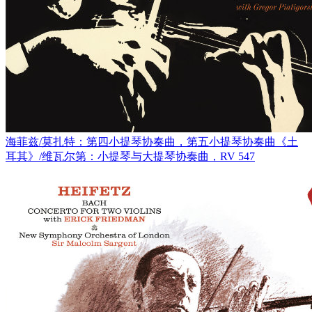
海菲兹/莫扎特：第四小提琴协奏曲，第五小提琴协奏曲《土
耳其》/维瓦尔第：小提琴与大提琴协奏曲，RV 547