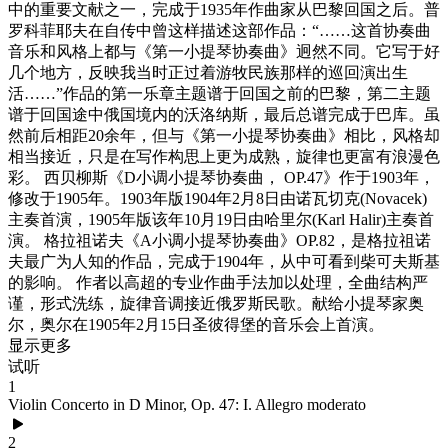
中的重要文献之一，完成于1935年作曲家从巴黎回国之后。普
罗科菲耶夫在自传中曾这样描述这部作品：“……这首协奏曲
音乐和风格上都与《第一小提琴协奏曲》迥然不同。它写于好
几个地方，反映我当时正过着游牧民族那样的巡回演出生
活……”作品的第一乐章主题谱于回国之前的巴黎，第二主题
谱于回国途中俄国境内的沃洛纳斯，最后总谱完成于巴库。虽
然前后相距20余年，但与《第一小提琴协奏曲》相比，风格却
相当接近，只是在写作构思上更为成熟，旋律也更富有浪漫色
彩。 西贝柳斯《D小调小提琴协奏曲， OP.47》作于1903年，
修改于1905年。1903年版1904年2月8日由诺瓦切克(Novacek)
主奏首演，1905年版该年10月19日由哈里尔(Karl Halir)主奏首
演。 格拉祖诺夫《A小调小提琴协奏曲》OP.82，是格拉祖诺
夫最广为人知的作品，完成于1904年，从中可看到柴可夫斯基
的影响。 作者以高超的专业作曲手法加以处理，全曲结构严
谨，形式洗练，旋律音调接近俄罗斯民歌。献给小提琴家奥
尔，奥尔在1905年2月15日圣彼得堡的音乐会上首演。
显示更多
试听
1
Violin Concerto in D Minor, Op. 47: I. Allegro moderato
2