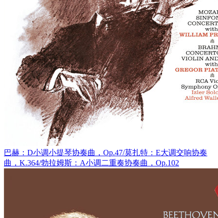
巴赫：D小调小提琴协奏曲，Op.47/莫扎特：E大调交响协奏
曲，K.364/勃拉姆斯：A小调二重奏协奏曲，Op.102