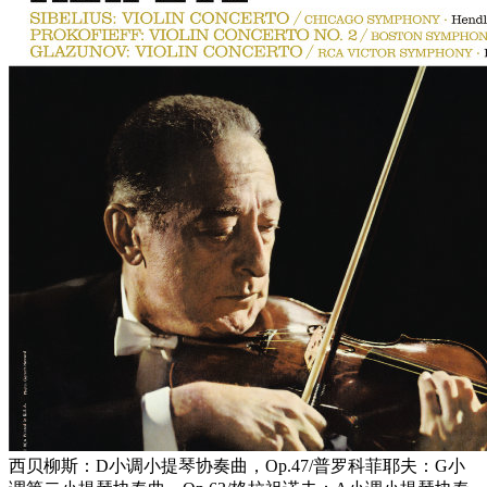
西贝柳斯：D小调小提琴协奏曲，Op.47/普罗科菲耶夫：G小