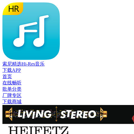
索尼精选Hi-Res音乐
下载APP
首页
在线畅听
歌单分类
厂牌专区
下载商城