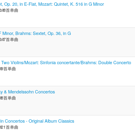
, Op. 20, in E-Flat, Mozart: Quintet, K. 516 in G Minor
bit
8首单曲
F Minor, Brahms: Sextet, Op. 36, in G
bit
7首单曲
 Two Violins/Mozart: Sinfonia concertante/Brahms: Double Concerto
t
9首单曲
sky & Mendelssohn Concertos
t
8首单曲
lin Concertos - Original Album Classics
t
21首单曲