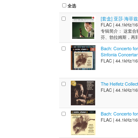
全选
[套盒] 亚莎·海菲兹
FLAC |
44.1kHz/16
专辑简介： 这套
芬、勃拉姆斯，再
准的技巧和冷峻的
Bach: Concerto for
曲》里，他的运弓
Sinfonia Concertan
省、德彪西奏鸣曲里
FLAC |
44.1kHz/16
Heifetz)是
与尼基什指挥的柏
福尼亚大学小提琴
兹的演奏曲目极广，
The Heifetz Collec
他的运弓充满弹性
FLAC |
44.1kHz/16
度很快，富于激情
Bach: Concerto for
FLAC |
44.1kHz/16