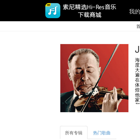
我
J
海
度
大
遍
在
体
煌
他
家
都
国
所有专辑
热门歌曲