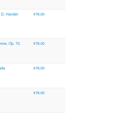
n D, Handel:
¥78.00
ence, Op. 70,
¥78.00
alla
¥78.00
¥78.00