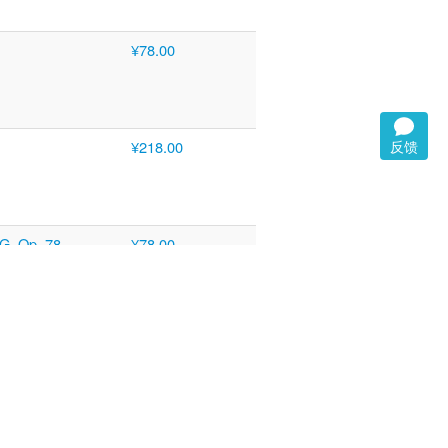
¥78.00
¥218.00
反馈
 G, Op. 78
¥78.00
n D, Handel:
¥78.00