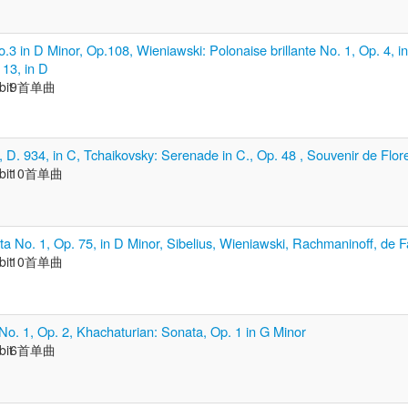
3 in D Minor, Op.108, Wieniawski: Polonaise brillante No. 1, Op. 4, i
 13, in D
bit
9首单曲
, D. 934, in C, Tchaikovsky: Serenade in C., Op. 48 , Souvenir de Flor
bit
10首单曲
a No. 1, Op. 75, in D Minor, Sibelius, Wieniawski, Rachmaninoff, de F
bit
10首单曲
o. 1, Op. 2, Khachaturian: Sonata, Op. 1 in G Minor
bit
6首单曲