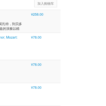
¥258.00
莫扎特，到贝多
菲兹的演奏以精
芬《克莱采奏鸣
nor; Mozart:
¥78.00
曲中的热情与内
ascha
12年10月，他
他正式担任加利
安享晚年。海菲
括民族乐派等。
¥78.00
比出神入化，速
¥78.00