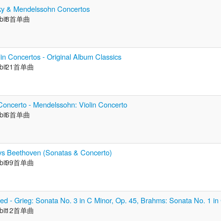
sky & Mendelssohn Concertos
bit
8首单曲
lin Concertos - Original Album Classics
bit
21首单曲
Concerto - Mendelssohn: Violin Concerto
bit
6首单曲
ays Beethoven (Sonatas & Concerto)
bit
99首单曲
ed - Grieg: Sonata No. 3 in C Minor, Op. 45, Brahms: Sonata No. 1 in
bit
12首单曲