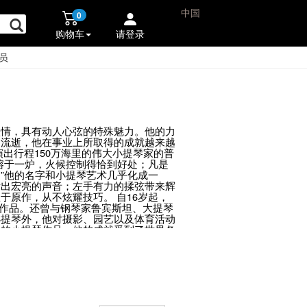
中国
0
购物车
请登录
员
激情，具有动人心弦的特殊魅力。他的力
的流逝，他在事业上所取得的成就越来越
出行程150万海里的伟大小提琴家的普
熔于一炉，火候控制得恰到好处；凡是
”他的名字和小提琴艺术几乎化成一
发出宏亮的声音；左手有力的揉弦带来辉
原作，从不炫耀技巧。 自16岁起，
提琴作品。还曾与钢琴家鲁宾斯坦、大提琴
小提琴外，他对摄影、园艺以及体育活动
数的小提琴作品。他的成就受到了世界各