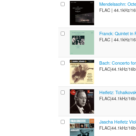
Mendelssohn: Octet
FLAC |
44.1kHz/16
Franck: Quintet in 
FLAC |
44.1kHz/16
Bach: Concerto for
FLAC|
44.1kHz/16bi
Heifetz: Tchaikov
FLAC|
44.1kHz/16bi
Jascha Heifetz Vio
FLAC|
44.1kHz/16bi