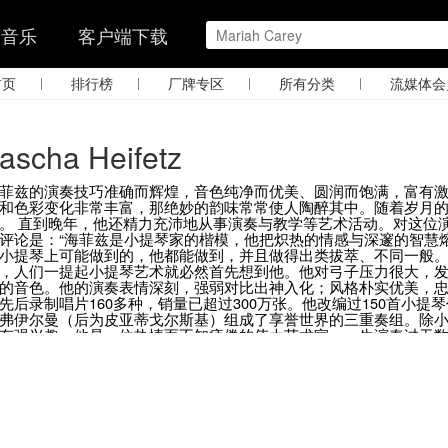
的音乐
客户端下载
|
|
|
|
首页
排行榜
厂牌专区
所有分类
流媒体会
ascha Heifetz
菲兹的演奏技巧准确而辉煌，音色纯净而优美、圆润而饱满，富有
和色彩变化非常丰富，那绝妙的韵味常常使人陶醉其中。随着岁月
。 直到晚年，他还精力充沛地从事演奏与教学等艺术活动。对这位演
评论是：“海菲兹是小提琴家的楷模，他把炽热的情感与深邃的智慧
小提琴上可能做到的，他都能做到，并且做得出类拔萃、不同一般。
，人们一提起小提琴艺术就必然首先想到他。他对弓子压力很大，
的音色。他的演奏表情深刻，强弱对比出神入化；风格朴实优美，忠于
先后录制唱片160多种，销量已超过300万张。他改编过150首小
弗伊尔曼（后为皮亚蒂戈尔斯基）组成了享誉世界的三重奏组。除
有强兴趣。他是一位热情而不知疲倦的伟大艺术家，一生演奏过无
人民的高度赞扬。