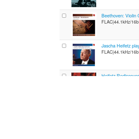
Beethoven: Violin 
FLAC|
44.1kHz/16bi
Jascha Heifetz pl
FLAC|
44.1kHz/16bi
Heifetz Rediscover
FLAC|
44.1kHz/16bi
Brahms: Sonata No.
Sonata, Op. 1, No.
FLAC|
44.1kHz/16bi