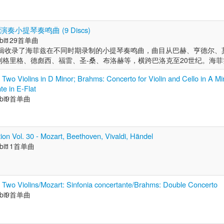
演奏小提琴奏鸣曲 (9 Discs)
bit
129首单曲
合辑收录了海菲兹在不同时期录制的小提琴奏鸣曲，曲目从巴赫、亨德尔、
到格里格、德彪西、福雷、圣-桑、布洛赫等，横跨巴洛克至20世纪。海
音色著称，在巴赫无伴奏奏鸣曲中，他将复调线条处理得层次分明；贝多
 Two Violins in D Minor; Brahms: Concerto for Violin and Cello in A Mi
果断有力，与钢琴的对话紧凑而富有张力。不仅如此，勃拉姆斯第三奏鸣
te in E-Flat
的轻盈与色彩变化，也在他的指下一一呈现。 艺术家简介： 亚莎·海菲兹(J
bit
9首单曲
二十世纪最杰出的小提琴家。他幼年时期跟父亲学习小提琴，五岁即公开演奏。19
林爱乐乐团合作演出了门德尔松的小提琴协奏曲，轰动一时。1969年起，
教授。1972年，海菲兹举办了告别音乐会，这位备受爱戴的音乐大师开示
在1925年至1948年间的艺术巅峰期，对各种类型的作品都有涉及，包
tion Vol. 30 - Mozart, Beethoven, Vivaldi, Händel
和力度，左手的有力揉弦带来了辉煌的音色；他的演奏表情深刻，强弱对
bit
11首单曲
。帕尔曼说：“海菲兹彻底改革了小提琴演奏技巧，将其推向巅峰。”
 Two Violins/Mozart: Sinfonia concertante/Brahms: Double Concerto
bit
9首单曲