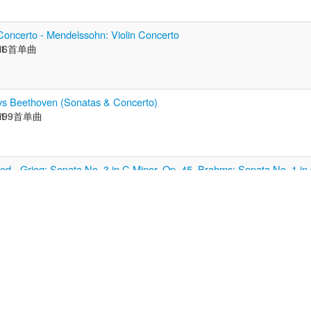
Concerto - Mendelssohn: Violin Concerto
t
6首单曲
ays Beethoven (Sonatas & Concerto)
t
99首单曲
ed - Grieg: Sonata No. 3 in C Minor, Op. 45, Brahms: Sonata No. 1 in
t
12首单曲
3 in D Minor, Op.108, Wieniawski: Polonaise brillante No. 1, Op. 4, i
 13, in D
t
9首单曲