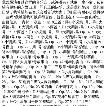
我曾经演奏过这样的音乐会，或许没有）就像一扇小窗，它希
望有更好的东西出现，即真正的快乐。这是我的梦想，我的白
日梦，我希望能在音乐会后告诉大家：你们还有耐心听我再弹
一曲吗?我希望我可以弹得更好，就是现在！”——鲁宾斯坦。
曲目信息： 肖邦： 夜曲：Op. 9三首：降B小调第1号、降E大
调第2号、B大调第3号 Op. 15两首：升F大调第2号、G小调第3
号 Op. 27两首：升C小调第1号、降D大调第2号 Op. 32：B大
调第1号 Op. 37两首：G小调第1号、G大调第2号 Op. 48两首：
C小调第1号、升F小调第2号 Op. 55：F小调第1号 E小调第19
号夜曲， Op. 72，第1号 谐谑曲：B小调第1号谐谑曲， Op. 20
降B小调第2号谐谑曲， Op. 31 升C小调第3号谐谑曲， Op. 39
叙事曲：G小调第1号叙事曲， Op. 23 F大调第2号叙事曲，
Op. 38 降A大调第3号叙事曲， Op. 47 钢琴协奏曲：F小调第2
号钢琴协奏曲， Op. 21：第二、三乐章 钢琴奏鸣曲：降B小调
第2号钢琴奏鸣曲， Op. 35 前奏曲：E小调前奏曲， Op. 28，
No. 4 升F小调前奏曲， Op. 28， No. 8 降D大调前奏曲， Op.
28， No. 15“雨滴 ” 降B大调前奏曲， Op. 28， No. 21 F大调前
奏曲， Op. 28， No. 23 练习曲：C小调练习曲， Op. 10， No.
12“革命” 玛祖卡：D大调玛祖卡， Op. 33， No. 2 波兰舞曲：
降A大调第6号波兰舞曲， Op. 53“英雄” 贝多芬： 钢琴奏鸣
曲：升C小调第14号钢琴奏鸣曲， Op. 27 No. 2 “月光”