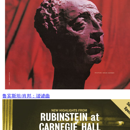
鲁宾斯坦/肖邦：谐谑曲