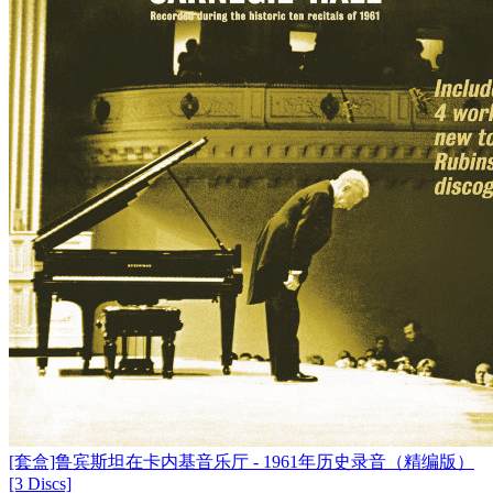
[套盒]鲁宾斯坦在卡内基音乐厅 - 1961年历史录音（精编版）
[3 Discs]