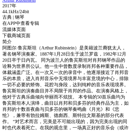
Arthur Rubinstein
2017年
44.1kHz/24bit
古典
| 钢琴
在APP中查看专辑
流媒体页面
下载商城页面
简介
阿图尔·鲁宾斯坦（Arthur Rubinstein）是美籍波兰裔犹太人，
著名钢琴演奏家。1887年1月28日生于波兰罗兹，1982年12月
20日卒于日内瓦。 同为波兰人的鲁宾斯坦对肖邦钢琴作品的
诠释为世界所公认。他一生中曾数度录制肖邦各种重要作品，
体裁涵盖广泛。在一次又一次的录音中，他逐渐接近了肖邦音
乐的本质，进入肖邦音乐中无垠境界与丰富意境的中心，排除
一切不必要的矫饰、花腔与身段，达到纯粹的音乐表现境界。
鲁宾斯坦的演奏曲目并不局限于肖邦的作品。在演奏风格上，
他对于古典乐曲倾向华丽而不炫技。 本专辑的50首乐曲均为
鲁宾斯坦本人演绎，曲目以肖邦和贝多芬的经典作品为主，如
肖邦的十数首夜曲与贝多芬的钢琴奏鸣曲《月光》和《悲
怆》，兼带有勃拉姆斯、德彪西、斯特拉文斯基的部分代表
作。 “对艺术而言，完美是不可能出现的，因为完美出现的同
时也代表着死亡。在我的观念里，一场真正好的音乐会（或许