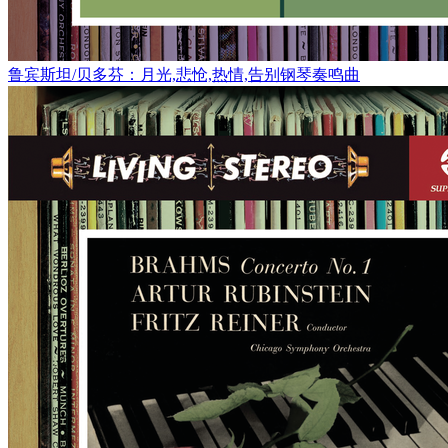
鲁宾斯坦/贝多芬：月光,悲怆,热情,告别钢琴奏鸣曲