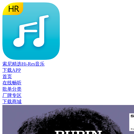
索尼精选Hi-Res音乐
下载APP
首页
在线畅听
歌单分类
厂牌专区
下载商城