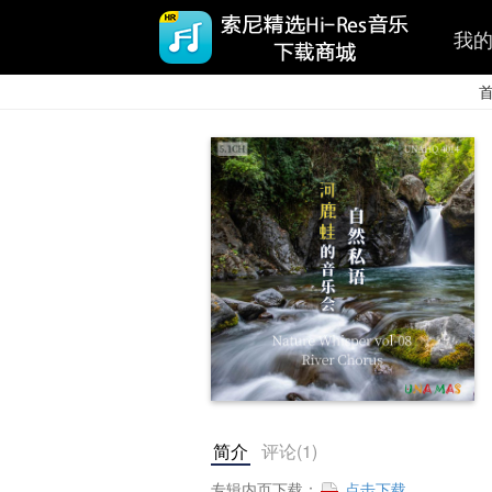
我
简介
评论(
1
)
专辑内页下载：
点击下载