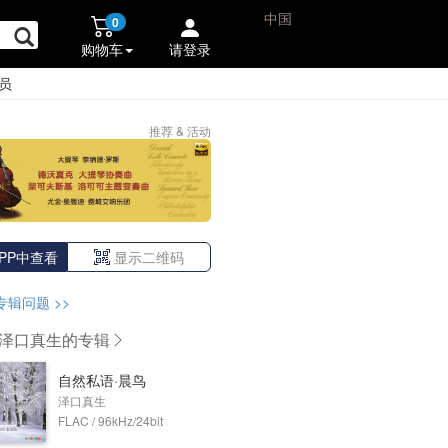
中国
0
购物车
请登录
员
推荐 & 活动
PP中查看
显示二维码
专辑问题
>>
泽口真生
的专辑
自然私语·晨鸟
泽口真生
FLAC / 96kHz/24bit