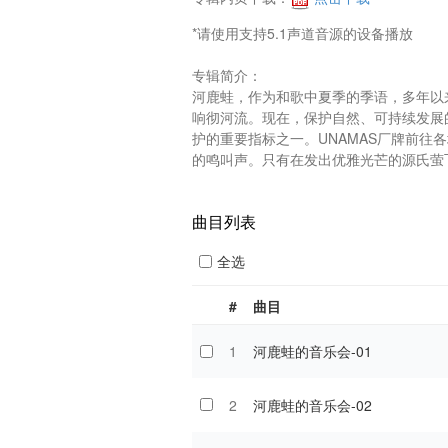
*请使用支持5.1声道音源的设备播放

专辑简介：

河鹿蛙，作为和歌中夏季的季语，多年以
响彻河流。现在，保护自然、可持续发展
护的重要指标之一。UNAMAS厂牌前往
的鸣叫声。只有在发出优雅光芒的源氏萤飞
曲目列表
全选
#
曲目
1
河鹿蛙的音乐会-01
2
河鹿蛙的音乐会-02