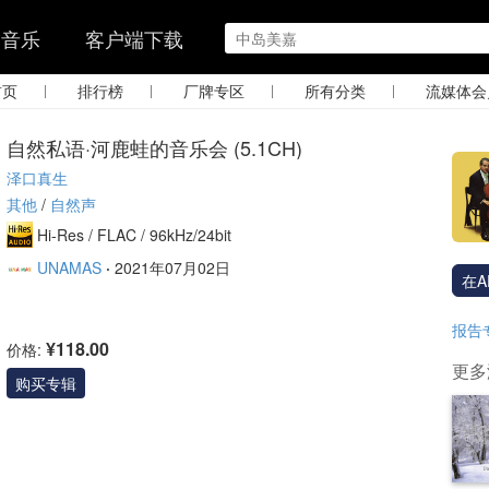
的音乐
客户端下载
|
|
|
|
首页
排行榜
厂牌专区
所有分类
流媒体会
自然私语·河鹿蛙的音乐会 (5.1CH)
泽口真生
其他
/
自然声
Hi-Res /
FLAC /
96kHz/24bit
UNAMAS
·
2021年07月02日
在A
报告
¥118.00
价格:
更多
购买专辑