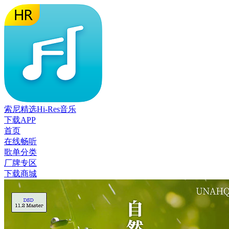
索尼精选Hi-Res音乐
下载APP
首页
在线畅听
歌单分类
厂牌专区
下载商城