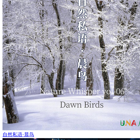
自然私语·晨鸟