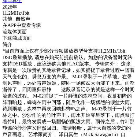
泽口真生
2026年
11.2MHz/1bit
其他
| 自然声
在APP中查看专辑
流媒体页面
下载商城页面
简介
*目前市面上仅有少部分音频播放器型号支持11.2MHz/1bit
DSD质量播放, 请您在购买前提前确认。如您的设备暂时无法
支持DSD播放，建议选购其他FLAC版本。 专辑简介： 这张
专辑是一次珍贵的实地录音记录，如实捕捉了录音过程中随着
天气变化的、瞬息万变的声景。 M-01录制于一片草地。在录
制风声时，远处雷声滚滚，随即一场倾盆大雨浇了下来。雨渐
渐停了，四周重归寂静——这段录音记录的就是这样一个时间
流逝的过程。 M-02捕捉了一片静谧的森林空间。夜幕初降的
阵雨响起，蝉鸣在雨中回荡，随后化作一场猛烈的倾盆大雨。
待到雨歇，森林中再次回响起蝉鸣之声。 M-03录制于一片竹
林之中。沙沙作响的竹叶声里，雨水开始零星落下，雨点敲打
着竹叶，最终发展成一场酣畅的瓢泼大雨。雨停之后，竹叶那
静谧的沙沙声又悄然回归。 敬请聆听，属于大自然的变幻的
声音画卷。 艺术家简介： 泽口真生（Mick Sawaguchi）自