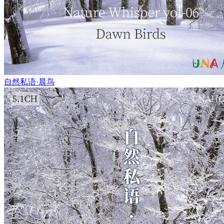
自然私语·晨鸟