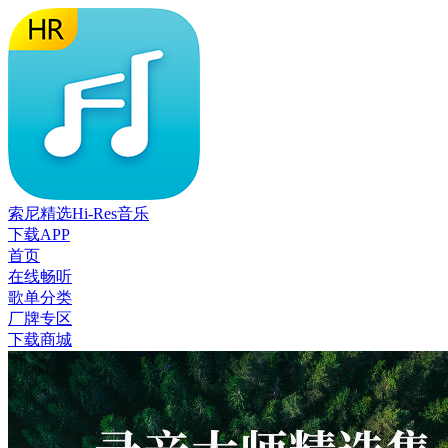
索尼精选Hi-Res音乐
下载APP
首页
在线畅听
歌单分类
厂牌专区
下载商城