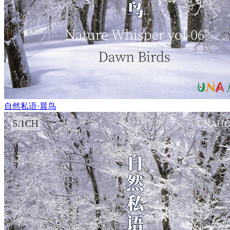
自然私语·晨鸟