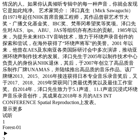
情况的人。如果你认真倾听专辑中的每一种声音，你就会发现
它是如此纯净。 艺术家简介： 泽口真生（Mick Sawaguchi）
自1971年起任NHK首席音频工程师，其作品曾获艺术节大
奖・广播文化基金奖、IBC奖、梵蒂冈希望奖等奖项。泽口先
生对AES、ips、ABU、JAS等组织亦有杰出的贡献。1985年以
来，为提升未来HD-TV音响技术，致力于环绕声录音创作的
探索和尝试，在海外获得了“环绕声将军”的美誉。2001 年以
来，他曾在AES及东南亚各类国际研讨会中多次演讲，推动亚
洲环绕声制作技术的发展。泽口先生于2005年以制作技术中心
负责人的身份从NHK退休，其后，于2007年创立了高品质音
乐制作厂牌UNAMAS，并陆续推出高品质的音乐作品。该厂
牌继2013、2015、2016年接连获得日本专业音乐录音奖后，又
于2017、2018、2019年荣获同门类最优秀奖以及最佳工作室
奖。自2014年，泽口先生致力于5.1声道、11.1声道沉浸式环绕
声音乐录音创作，其成果在2018年８月的AES INT
CONFERENCE Spatial Reproduction上发表。
显示更多
试听
1
Forest-01
2