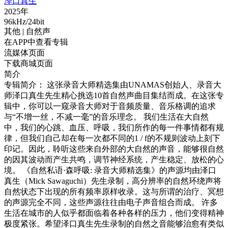
泽口真生
2025年
96kHz/24bit
其他
| 自然声
在APP中查看专辑
流媒体页面
下载商城页面
简介
专辑简介： 这张录音大师精选集由UNAMAS创始人、录音大
师泽口真生先生精心挑选10首自然声曲目集结而成。在这张专
辑中，你可以一窥录音大师对于音频质量、音乐格调的追求
与“不增一丝，不减一毫”的音乐理念。 我们生活在大自然
中，我们的心跳、血压、呼吸，我们所作的每一件事情都有规
律，但我们自己却在每一次都不同的1 / f的不规则波动上刻下
印记。因此，聆听这些来自外部的大自然的声音，能够很自然
的因其波动而产生共鸣，调节神经系统，产生稳定、放松的心
境。 《自然私语·森呼吸: 录音大师精选集》的声源均由泽口
真生（Mick Sawaguchi）先生录制，高分辨率的自然环绕声将
自然状态下出现的所有频率原样收录。这与所谓的治疗、冥想
的声源完全不同，这些声源往往由电子声音组合而成。 许多
生活在城市的人似乎都面临着各种各样的压力，他们变得精神
极度紧张。希望泽口真生先生录制的自然之音能够治愈有类似