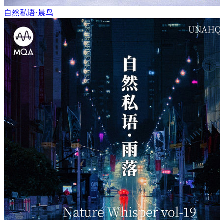
自然私语·晨鸟