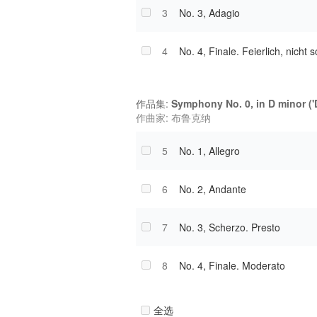
3
No. 3, Adagio
4
No. 4, Finale. Feierlich, nicht s
作品集:
Symphony No. 0, in D minor ('
作曲家: 布鲁克纳
5
No. 1, Allegro
6
No. 2, Andante
7
No. 3, Scherzo. Presto
8
No. 4, Finale. Moderato
全选