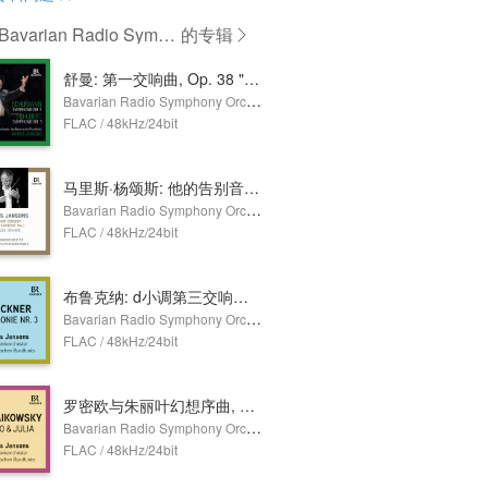
avarian Radio Symph
的专辑
Orchestra,Mariss Janso
舒曼: 第一交响曲, Op. 38 "春" - 舒伯特: 第三交响曲, D. 200 (Live)
Bavarian Radio Symphony Orchestra,Mariss Jansons
FLAC / 48kHz/24bit
马里斯·杨颂斯: 他的告别音乐会 (His Last Concert)
Bavarian Radio Symphony Orchestra,Mariss Jansons
FLAC / 48kHz/24bit
布鲁克纳: d小调第三交响曲"瓦格纳(Wagner)", WAB 103 (Live)
Bavarian Radio Symphony Orchestra,Mariss Jansons
FLAC / 48kHz/24bit
罗密欧与朱丽叶幻想序曲, TH 42 (Live)
Bavarian Radio Symphony Orchestra,Mariss Jansons
FLAC / 48kHz/24bit