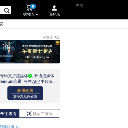
中国
0
购物车
请登录
员
推荐 & 活动
此专辑支持流媒体
, 开通流媒体
remium会员
, 可在
APP
中聆听.
开通会员
享受高品质畅听
PP中查看
显示二维码
专辑问题
>>