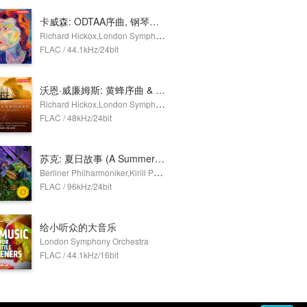
卡威森: ODTAA序曲, 钢琴协奏曲, 比肖普岩序曲 & 萨福克组曲
Richard Hickox,London Symphony Orchestra,Howard Shelley
FLAC / 44.1kHz/24bit
沃恩·威廉姆斯: 黄蜂序曲 & 海上交响曲
Richard Hickox,London Symphony Orchestra,Susan Gritton,Gerald Finley,London Symphony Chorus
FLAC / 48kHz/24bit
苏克: 夏日故事 (A Summer's Tale), Op. 29
Berliner Philharmoniker,Kirill Petrenko
FLAC / 96kHz/24bit
给小听众的大音乐
London Symphony Orchestra
FLAC / 44.1kHz/16bit