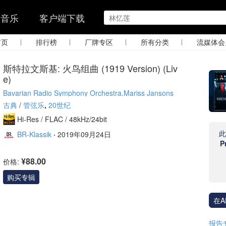
的音乐
客户端下载
|
|
|
|
首页
排行榜
厂牌专区
所有分类
流媒体会
斯特拉文斯基: 火鸟组曲 (1919 Version) (Liv
e)
Bavarian Radio Symphony Orchestra,Mariss Jansons
古典
/
管弦乐
,
20世纪
Hi-Res /
FLAC /
48kHz/24bit
BR-Klassik
·
2019年09月24日
P
¥88.00
价格:
购买专辑
在A
报告