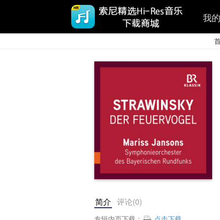
我
简介
评论(
0
)
专辑内页下载：
点击下载