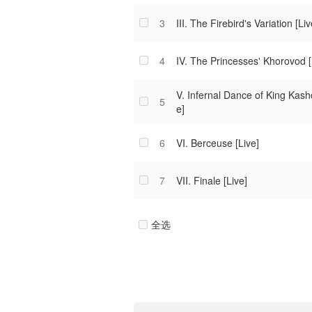
3
III. The Firebird's Variation [Liv
4
IV. The Princesses' Khorovod [
V. Infernal Dance of King Kashc
5
e]
6
VI. Berceuse [Live]
7
VII. Finale [Live]
全选