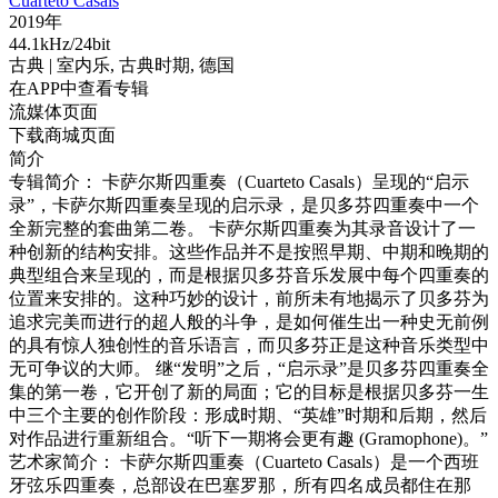
Cuarteto Casals
2019年
44.1kHz/24bit
古典
| 室内乐,
古典时期,
德国
在APP中查看专辑
流媒体页面
下载商城页面
简介
专辑简介： 卡萨尔斯四重奏（Cuarteto Casals）呈现的“启示
录”，卡萨尔斯四重奏呈现的启示录，是贝多芬四重奏中一个
全新完整的套曲第二卷。 卡萨尔斯四重奏为其录音设计了一
种创新的结构安排。这些作品并不是按照早期、中期和晚期的
典型组合来呈现的，而是根据贝多芬音乐发展中每个四重奏的
位置来安排的。这种巧妙的设计，前所未有地揭示了贝多芬为
追求完美而进行的超人般的斗争，是如何催生出一种史无前例
的具有惊人独创性的音乐语言，而贝多芬正是这种音乐类型中
无可争议的大师。 继“发明”之后，“启示录”是贝多芬四重奏全
集的第一卷，它开创了新的局面；它的目标是根据贝多芬一生
中三个主要的创作阶段：形成时期、“英雄”时期和后期，然后
对作品进行重新组合。“听下一期将会更有趣 (Gramophone)。”
艺术家简介： 卡萨尔斯四重奏（Cuarteto Casals）是一个西班
牙弦乐四重奏，总部设在巴塞罗那，所有四名成员都住在那