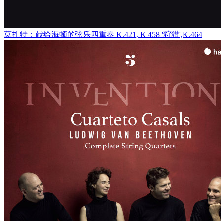
莫扎特：献给海顿的弦乐四重奏 K.421, K.458 '狩猎',K.464