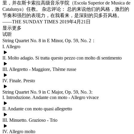
里，并在斯卡索拉高级音乐学院（Escola Superior de Musica de
Catalunya）任教。 杂志评论： 总的来说他们的风格，激烈的
节奏和强烈的表现力，在我看来，是深刻的贝多芬风格。
——THE SUNDAY TIMES 2019年4月21日
显示更多
试听
String Quartet No. 8 in E Minor, Op. 59, No. 2：
I. Allegro
II. Molto adagio. Si tratta questo pezzo con molto di sentimento
III. Allegretto - Maggiore, Thème russe
IV. Finale. Presto
String Quartet No. 9 in C Major, Op. 59, No. 3:
I. Introduzione. Andante con moto - Allegro vivace
II. Andante con moto quasi allegretto
III. Minuetto. Grazioso - Trio
IV. Allegro molto