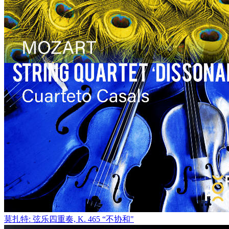
莫扎特: 弦乐四重奏, K. 465 “不协和"