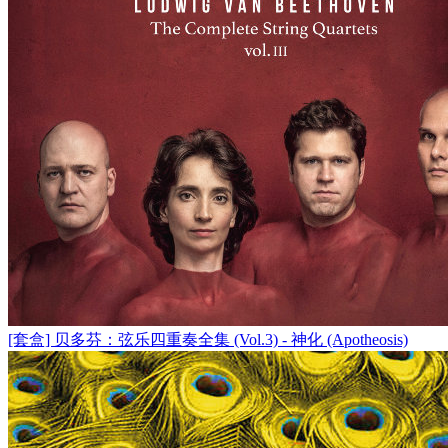
[套盒] 贝多芬：弦乐四重奏全集 (Vol.3) - 神化 (Apotheosis)