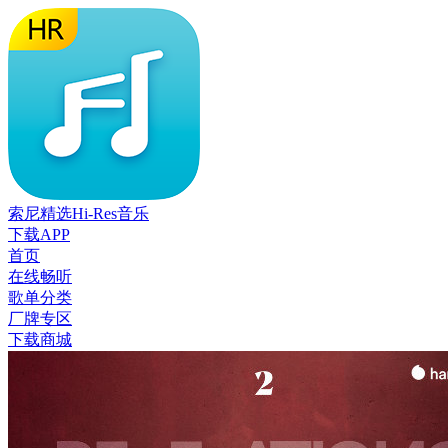
索尼精选Hi-Res音乐
下载APP
首页
在线畅听
歌单分类
厂牌专区
下载商城