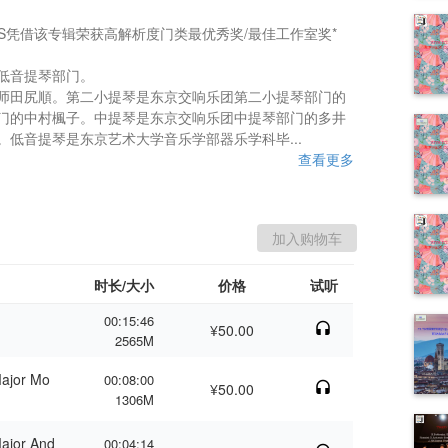
AS凭借该专辑荣获高解析度门类最优秀奖/最佳工作室奖*

音提琴部门。

师田尻順。第二小提琴是东京交响乐团第二小提琴部门的
门的中村楓子。中提琴是东京交响乐团中提琴部门的多井
低音提琴是东京艺术大学音乐学部器乐学科毕...
查看更多
时长/大小
价格
试听
00:15:46
¥50.00
2565M
Major Mo
00:08:00
¥50.00
1306M
Major And
00:04:14