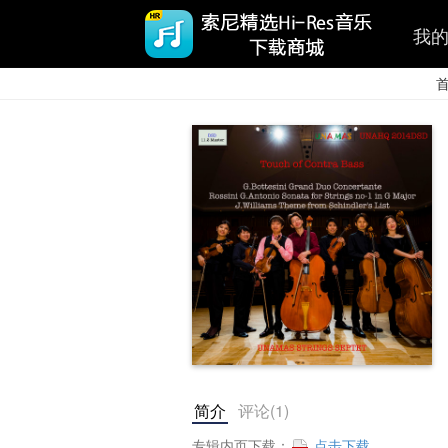
我
简介
评论(
1
)
专辑内页下载：
点击下载