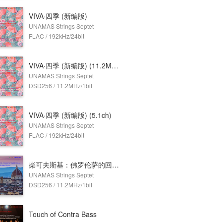
VIVA·四季 (新编版)
UNAMAS Strings Septet
FLAC / 192kHz/24bit
VIVA·四季 (新编版) (11.2MHz DSD)
UNAMAS Strings Septet
DSD256 / 11.2MHz/1bit
VIVA·四季 (新编版) (5.1ch)
UNAMAS Strings Septet
FLAC / 192kHz/24bit
柴可夫斯基：佛罗伦萨的回忆，Op.70 (11.2MHz DSD)
UNAMAS Strings Septet
DSD256 / 11.2MHz/1bit
Touch of Contra Bass