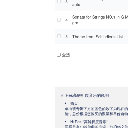
3
ante
Sonata for Strings NO.1 in G M
4
gro
5
Theme from Schindler's List
全选
Hi-Res高解析度音乐的说明
购买
单曲或专辑下方的蓝色的数字为现在的
能，总价根据您购买的数量和单价自动
Hi-Res-"高解析度音乐"
同样是有10首单曲的专辑，Hi-Res