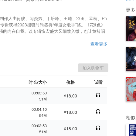
更多
，制作人由何骏、闫骁男、丁培峰、王璐、羽田、孟楠、Ph
借该专辑获得2023搜狐时尚盛典“年度女歌手”奖。《花&色》
强的内在自我。该专辑恢宏盛大又细致入微，也让黄龄唱
查看更多
时长/大小
价格
试听
00:03:50
¥18.00
51M
00:04:10
¥18.00
54M
相似
00:03:53
¥18.00
51M