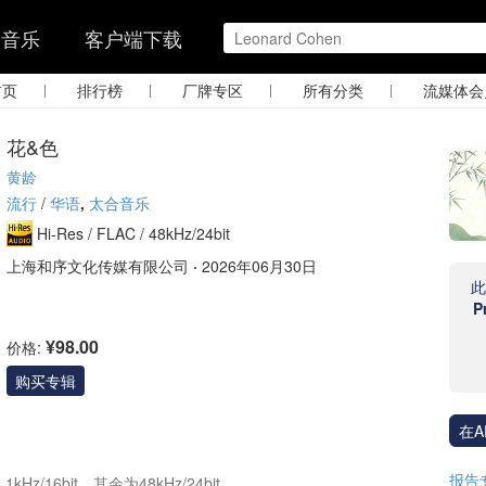
的音乐
客户端下载
|
|
|
|
首页
排行榜
厂牌专区
所有分类
流媒体会
花&色
黄龄
流行
/
华语
,
太合音乐
Hi-Res /
FLAC /
48kHz/24bit
上海和序文化传媒有限公司
·
2026年06月30日
P
¥98.00
价格:
购买专辑
在A
报告
z/16bit，其余为48kHz/24bit
