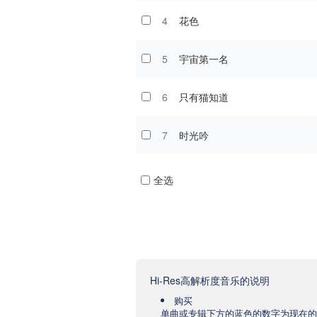
4
花色
5
宇宙第一名
6
只有猫知道
7
时光吟
全选
Hi-Res高解析度音乐的说明
购买
单曲或专辑下方的蓝色的数字为现在的