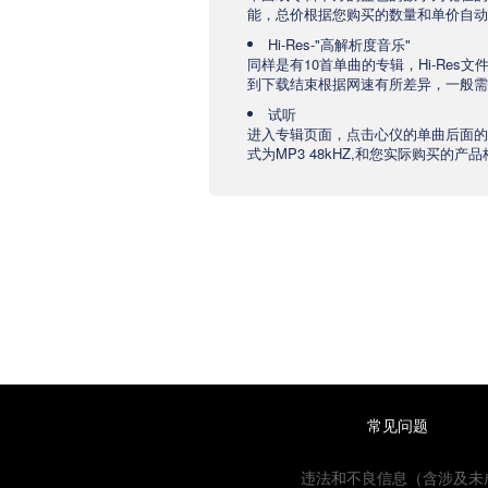
能，总价根据您购买的数量和单价自动
Hi-Res-"高解析度音乐"
同样是有10首单曲的专辑，Hi-Res
到下载结束根据网速有所差异，一般需要
试听
进入专辑页面，点击心仪的单曲后面的
式为MP3 48kHZ,和您实际购买的
常见问题
违法和不良信息（含涉及未成年人