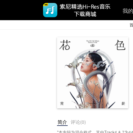
我
简介
评论(
0
)
*本专辑为混合格式，其中Track4 & 7为44.1kH