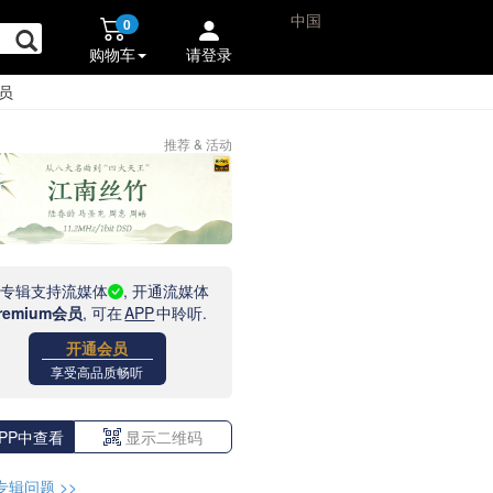
中国
0
购物车
请登录
员
推荐 & 活动
此专辑支持流媒体
, 开通流媒体
remium会员
, 可在
APP
中聆听.
开通会员
享受高品质畅听
PP中查看
显示二维码
专辑问题
>>