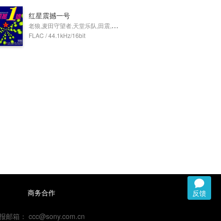
红星震撼一号
老狼,麦田守望者,天堂乐队,田震,许巍
FLAC / 44.1kHz/16bit
商务合作
反馈
 ccc@sony.com.cn