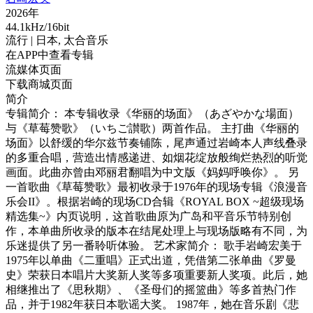
2026年
44.1kHz/16bit
流行
| 日本,
太合音乐
在APP中查看专辑
流媒体页面
下载商城页面
简介
专辑简介： 本专辑收录《华丽的场面》（あざやかな場面）
与《草莓赞歌》（いちご讃歌）两首作品。 主打曲《华丽的
场面》以舒缓的华尔兹节奏铺陈，尾声通过岩崎本人声线叠录
的多重合唱，营造出情感递进、如烟花绽放般绚烂热烈的听觉
画面。此曲亦曾由邓丽君翻唱为中文版《妈妈呼唤你》。 另
一首歌曲《草莓赞歌》最初收录于1976年的现场专辑《浪漫音
乐会II》。根据岩崎的现场CD合辑《ROYAL BOX ~超级现场
精选集~》内页说明，这首歌曲原为广岛和平音乐节特别创
作，本单曲所收录的版本在结尾处理上与现场版略有不同，为
乐迷提供了另一番聆听体验。 艺术家简介： 歌手岩崎宏美于
1975年以单曲《二重唱》正式出道，凭借第二张单曲《罗曼
史》荣获日本唱片大奖新人奖等多项重要新人奖项。此后，她
相继推出了《思秋期》、《圣母们的摇篮曲》等多首热门作
品，并于1982年获日本歌谣大奖。 1987年，她在音乐剧《悲