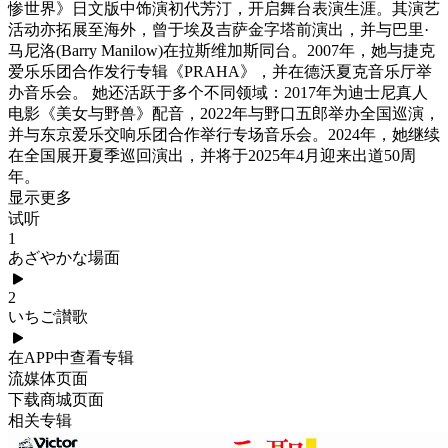
惨世界》日文版中饰演初代芳汀，开启舞台表演生涯。其演艺
活动亦拓展至海外，曾于埃及吉萨金字塔前演出，并与巴里·
马尼洛(Barry Manilow)在拉斯维加斯同台。2007年，她与捷克
爱乐乐团合作发行专辑《PRAHA》，并在德沃夏克音乐厅举
办音乐会。 她还活跃于多个不同领域：2017年为迪士尼真人
电影《美女与野兽》配音，2022年与野口五郎举办全国巡演，
并与东京爱乐交响乐团合作举行专场音乐会。2024年，她继续
在全国展开夏季巡回演出，并将于2025年4月迎来出道50周
年。
显示更多
试听
1
あざやかな場面
2
いちご讃歌
在APP中查看专辑
流媒体页面
下载商城页面
相关专辑