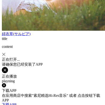
緋衣草(サルビア)
title
content
正在打开...
请确保您已经安装了APP
正在播放
playning
下载APP
在应用商店中搜索"索尼精选Hi-Res音乐" 或者 点击按钮下载
APP
下载APP