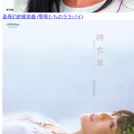
圣母们的摇篮曲 (聖母たちのララバイ)