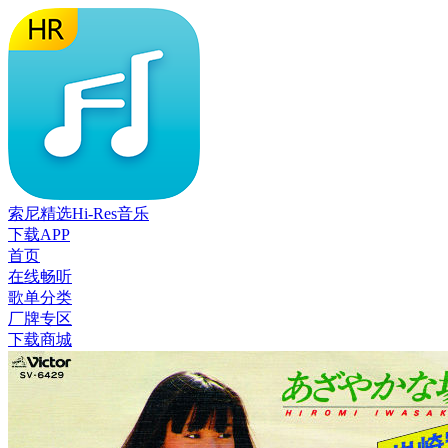
索尼精选Hi-Res音乐
下载APP
首页
在线畅听
歌单分类
厂牌专区
下载商城