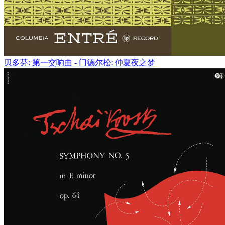
贝多芬: 第一交响曲 - 门德尔松: 仲夏夜之梦