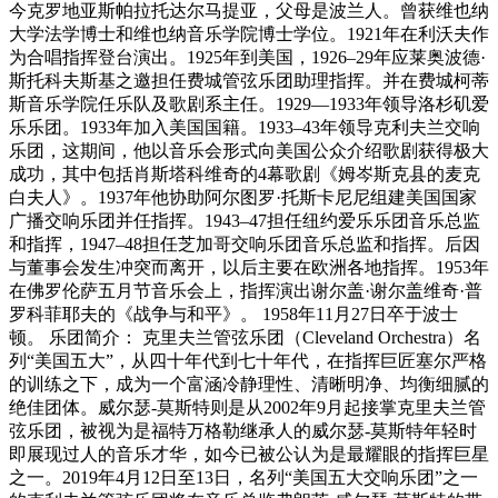
今克罗地亚斯帕拉托达尔马提亚，父母是波兰人。曾获维也纳
大学法学博士和维也纳音乐学院博士学位。1921年在利沃夫作
为合唱指挥登台演出。1925年到美国，1926–29年应莱奥波德·
斯托科夫斯基之邀担任费城管弦乐团助理指挥。并在费城柯蒂
斯音乐学院任乐队及歌剧系主任。1929—1933年领导洛杉矶爱
乐乐团。1933年加入美国国籍。1933–43年领导克利夫兰交响
乐团，这期间，他以音乐会形式向美国公众介绍歌剧获得极大
成功，其中包括肖斯塔科维奇的4幕歌剧《姆岑斯克县的麦克
白夫人》。1937年他协助阿尔图罗·托斯卡尼尼组建美国国家
广播交响乐团并任指挥。1943–47担任纽约爱乐乐团音乐总监
和指挥，1947–48担任芝加哥交响乐团音乐总监和指挥。后因
与董事会发生冲突而离开，以后主要在欧洲各地指挥。1953年
在佛罗伦萨五月节音乐会上，指挥演出谢尔盖·谢尔盖维奇·普
罗科菲耶夫的《战争与和平》。 1958年11月27日卒于波士
顿。 乐团简介： 克里夫兰管弦乐团（Cleveland Orchestra）名
列“美国五大”，从四十年代到七十年代，在指挥巨匠塞尔严格
的训练之下，成为一个富涵冷静理性、清晰明净、均衡细腻的
绝佳团体。威尔瑟-莫斯特则是从2002年9月起接掌克里夫兰管
弦乐团，被视为是福特万格勒继承人的威尔瑟-莫斯特年轻时
即展现过人的音乐才华，如今已被公认为是最耀眼的指挥巨星
之一。2019年4月12日至13日，名列“美国五大交响乐团”之一