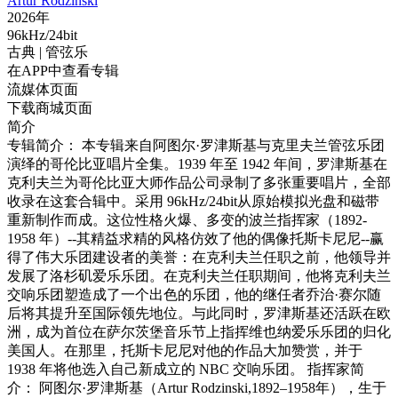
Artur Rodzinski
2026年
96kHz/24bit
古典
| 管弦乐
在APP中查看专辑
流媒体页面
下载商城页面
简介
专辑简介： 本专辑来自阿图尔·罗津斯基与克里夫兰管弦乐团
演绎的哥伦比亚唱片全集。1939 年至 1942 年间，罗津斯基在
克利夫兰为哥伦比亚大师作品公司录制了多张重要唱片，全部
收录在这套合辑中。采用 96kHz/24bit从原始模拟光盘和磁带
重新制作而成。这位性格火爆、多变的波兰指挥家（1892-
1958 年）--其精益求精的风格仿效了他的偶像托斯卡尼尼--赢
得了伟大乐团建设者的美誉：在克利夫兰任职之前，他领导并
发展了洛杉矶爱乐乐团。在克利夫兰任职期间，他将克利夫兰
交响乐团塑造成了一个出色的乐团，他的继任者乔治·赛尔随
后将其提升至国际领先地位。与此同时，罗津斯基还活跃在欧
洲，成为首位在萨尔茨堡音乐节上指挥维也纳爱乐乐团的归化
美国人。在那里，托斯卡尼尼对他的作品大加赞赏，并于
1938 年将他选入自己新成立的 NBC 交响乐团。 指挥家简
介： 阿图尔·罗津斯基（Artur Rodzinski,1892–1958年），生于