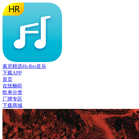
索尼精选Hi-Res音乐
下载APP
首页
在线畅听
歌单分类
厂牌专区
下载商城