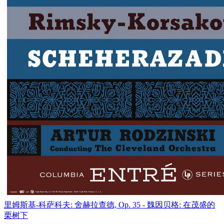
里姆斯基-科萨科夫: 舍赫拉查德, Op. 35 - 魏因贝格: 在茂盛的
栗树下