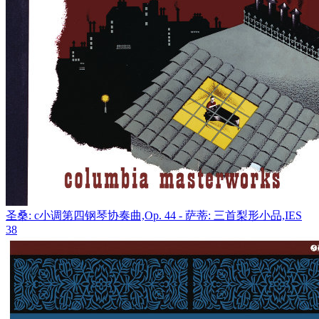
圣桑: c小调第四钢琴协奏曲,Op. 44 - 萨蒂: 三首梨形小品,IES
38