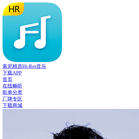
索尼精选Hi-Res音乐
下载APP
首页
在线畅听
歌单分类
厂牌专区
下载商城