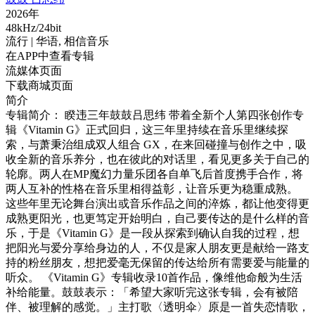
2026年
48kHz/24bit
流行
| 华语,
相信音乐
在APP中查看专辑
流媒体页面
下载商城页面
简介
专辑简介： 睽违三年鼓鼓吕思纬 带着全新个人第四张创作专
辑《Vitamin G》正式回归，这三年里持续在音乐里继续探
索，与萧秉治组成双人组合 GX，在来回碰撞与创作之中，吸
收全新的音乐养分，也在彼此的对话里，看见更多关于自己的
轮廓。两人在MP魔幻力量乐团各自单飞后首度携手合作，将
两人互补的性格在音乐里相得益彰，让音乐更为稳重成熟。
这些年里无论舞台演出或音乐作品之间的淬炼，都让他变得更
成熟更阳光，也更笃定开始明白，自己要传达的是什么样的音
乐，于是《Vitamin G》是一段从探索到确认自我的过程，想
把阳光与爱分享给身边的人，不仅是家人朋友更是献给一路支
持的粉丝朋友，想把爱毫无保留的传达给所有需要爱与能量的
听众。 《Vitamin G》专辑收录10首作品，像维他命般为生活
补给能量。鼓鼓表示：「希望大家听完这张专辑，会有被陪
伴、被理解的感觉。」主打歌〈透明伞〉原是一首失恋情歌，