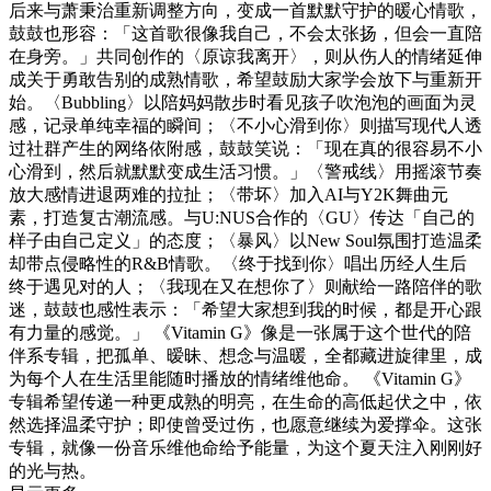
后来与萧秉治重新调整方向，变成一首默默守护的暖心情歌，
鼓鼓也形容：「这首歌很像我自己，不会太张扬，但会一直陪
在身旁。」共同创作的〈原谅我离开〉，则从伤人的情绪延伸
成关于勇敢告别的成熟情歌，希望鼓励大家学会放下与重新开
始。〈Bubbling〉以陪妈妈散步时看见孩子吹泡泡的画面为灵
感，记录单纯幸福的瞬间；〈不小心滑到你〉则描写现代人透
过社群产生的网络依附感，鼓鼓笑说：「现在真的很容易不小
心滑到，然后就默默变成生活习惯。」〈警戒线〉用摇滚节奏
放大感情进退两难的拉扯；〈带坏〉加入AI与Y2K舞曲元
素，打造复古潮流感。与U:NUS合作的〈GU〉传达「自己的
样子由自己定义」的态度；〈暴风〉以New Soul氛围打造温柔
却带点侵略性的R&B情歌。〈终于找到你〉唱出历经人生后
终于遇见对的人；〈我现在又在想你了〉则献给一路陪伴的歌
迷，鼓鼓也感性表示：「希望大家想到我的时候，都是开心跟
有力量的感觉。」 《Vitamin G》像是一张属于这个世代的陪
伴系专辑，把孤单、暧昧、想念与温暖，全都藏进旋律里，成
为每个人在生活里能随时播放的情绪维他命。 《Vitamin G》
专辑希望传递一种更成熟的明亮，在生命的高低起伏之中，依
然选择温柔守护；即使曾受过伤，也愿意继续为爱撑伞。这张
专辑，就像一份音乐维他命给予能量，为这个夏天注入刚刚好
的光与热。