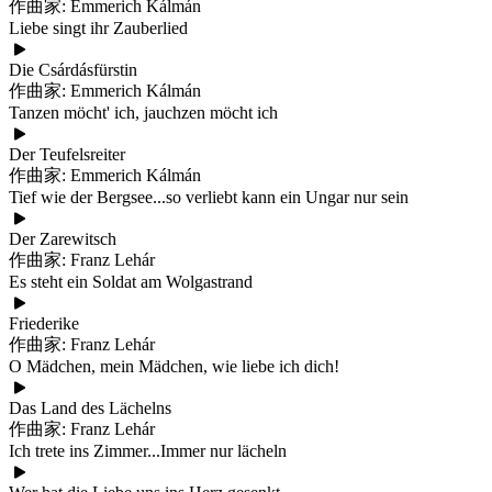
作曲家: Emmerich Kálmán
Liebe singt ihr Zauberlied
Die Csárdásfürstin
作曲家: Emmerich Kálmán
Tanzen möcht' ich, jauchzen möcht ich
Der Teufelsreiter
作曲家: Emmerich Kálmán
Tief wie der Bergsee...so verliebt kann ein Ungar nur sein
Der Zarewitsch
作曲家: Franz Lehár
Es steht ein Soldat am Wolgastrand
Friederike
作曲家: Franz Lehár
O Mädchen, mein Mädchen, wie liebe ich dich!
Das Land des Lächelns
作曲家: Franz Lehár
Ich trete ins Zimmer...Immer nur lächeln