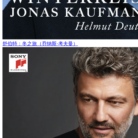
舒伯特：冬之旅（乔纳斯·考夫曼）