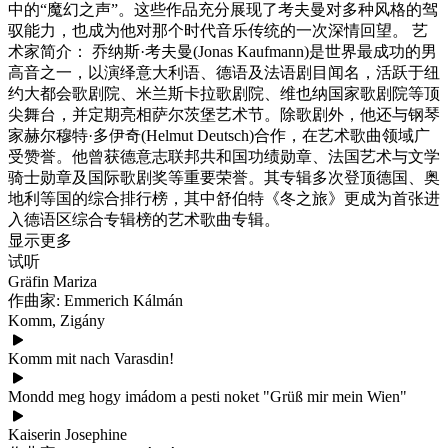
中的“魔幻之声”。这些作品充分展现了考夫曼对多种风格的驾
驭能力，也成为他对那个时代音乐传统的一次深情回望。 艺
术家简介： 乔纳斯·考夫曼(Jonas Kaufmann)是世界最成功的男
高音之一，以演绎意大利语、德语及法语剧目闻名，活跃于纽
约大都会歌剧院、米兰斯卡拉歌剧院、维也纳国家歌剧院等顶
尖舞台，并定期亮相萨尔茨堡艺术节。除歌剧外，他还与钢琴
家赫尔穆特·多伊奇(Helmut Deutsch)合作，在艺术歌曲领域广
受赞誉。他曾获德意志联邦共和国功绩勋章、法国艺术与文学
骑士勋章及国际歌剧奖等重要荣誉。其专辑多次登顶德国、奥
地利等国的综合排行榜，其中舒伯特《冬之旅》更成为首张进
入德语区综合专辑榜的艺术歌曲专辑。
显示更多
试听
Gräfin Mariza
作曲家: Emmerich Kálmán
Komm, Zigány
Komm mit nach Varasdin!
Mondd meg hogy imádom a pesti noket "Grüß mir mein Wien"
Kaiserin Josephine