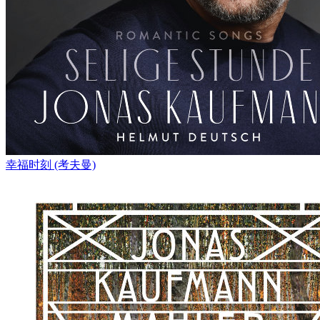
幸福时刻 (考夫曼)