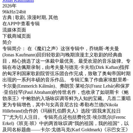
Jonas Kaufmann
2026年
96kHz/24bit
古典
| 歌剧,
浪漫时期,
其他
在APP中查看专辑
流媒体页面
下载商城页面
简介
专辑简介： 在《魔幻之声》这张专辑中，乔纳斯·考夫曼
(Jonas Kaufmann)回归轻歌剧与晚期浪漫主义歌剧的经典曲
目，精心挑选了这一体裁中最优美、最受欢迎的音乐旋律。专
辑在布达佩斯录制，由考夫曼与德克·卡夫坦(Dirk Kaftan)指挥
的匈牙利国家歌剧院管弦乐团合作完成，致敬了奥匈帝国时期
出现的一系列丰硕的音乐作品。 专辑汇集了作曲家埃默里希·
卡尔曼(Emmerich Kálmán)、弗朗茨·莱哈尔(Franz Lehár)和保罗
·亚伯拉罕(Paul Abraham)的传世名作，也收录了如胡斯卡《鲍
勃亲王》中鲍勃的入场咏叹调等鲜为人知的宝藏。几首二重唱
更为专辑增色，其中与女高音尼古拉·希勒布兰德(Nikola
Hillebrand)合作的《玛丽扎伯爵夫人》选段“跟我来瓦拉日
丁”尤为引人注目。 专辑亮点还包括费伦茨·埃尔凯尔(Ferenc
Erkel)《班克·班》中的两首咏叹调“我的祖国，我的祖国”，以
及同名标题曲——卡尔·戈德马克(Karl Goldmark)《示巴女王》