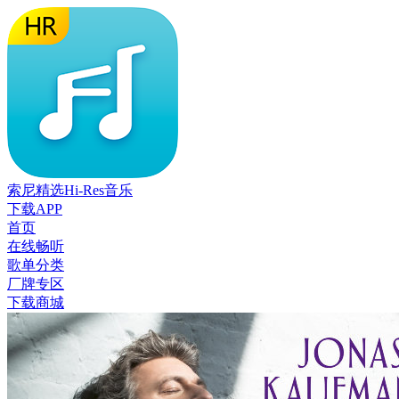
索尼精选Hi-Res音乐
下载APP
首页
在线畅听
歌单分类
厂牌专区
下载商城