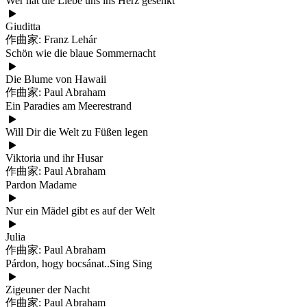
Wer hat die Liebe uns ins Herz gesenkt
Giuditta
作曲家: Franz Lehár
Schön wie die blaue Sommernacht
Die Blume von Hawaii
作曲家: Paul Abraham
Ein Paradies am Meerestrand
Will Dir die Welt zu Füßen legen
Viktoria und ihr Husar
作曲家: Paul Abraham
Pardon Madame
Nur ein Mädel gibt es auf der Welt
Julia
作曲家: Paul Abraham
Párdon, hogy bocsánat..Sing Sing
Zigeuner der Nacht
作曲家: Paul Abraham