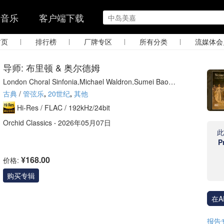
的音乐
客户端下载
|
|
|
|
首页
排行榜
厂牌专区
所有分类
流媒体会
导师: 布里顿 & 奥尔德姆
London Choral Sinfonia,Michael Waldron,Sumei Bao-S
mith
古典
/
管弦乐
,
20世纪
,
其他
Hi-Res /
FLAC /
192kHz/24bit
Orchid Classics
·
2026年05月07日
P
¥168.00
价格:
购买专辑
在A
报告