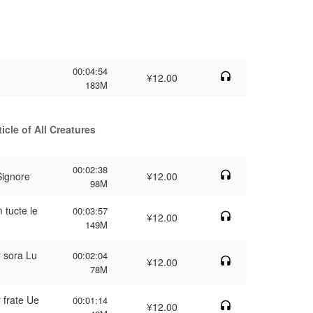
00:04:54
¥12.00
183M
cle of All Creatures
00:02:38
Signore
¥12.00
98M
 tucte le
00:03:57
¥12.00
149M
r sora Lu
00:02:04
¥12.00
78M
r frate Ue
00:01:14
¥12.00