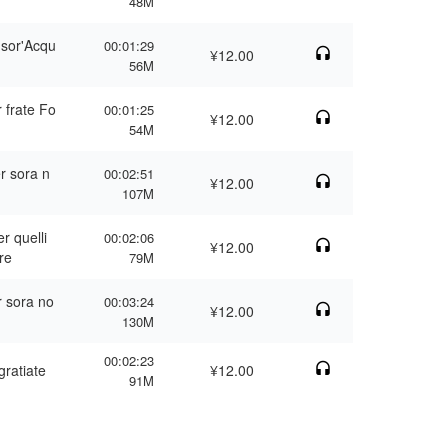
48M
 sor'Acqu
00:01:29
¥12.00
56M
r frate Fo
00:01:25
¥12.00
54M
er sora n
00:02:51
¥12.00
107M
er quelli
00:02:06
¥12.00
re
79M
r sora no
00:03:24
¥12.00
130M
00:02:23
gratiate
¥12.00
91M