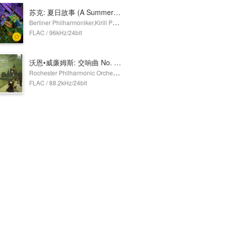
苏克: 夏日故事 (A Summer's Tale), Op. 29
Berliner Philharmoniker,Kirill Petrenko
FLAC / 96kHz/24bit
沃恩•威廉姆斯: 交响曲 No. 2 & 音乐小夜曲
Rochester Philharmonic Orchestra,Christopher Seaman
FLAC / 88.2kHz/24bit