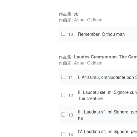
作品集:
无
作曲家: Arthur Oldham
10
Remember, O thou man
作品集:
Laudes Creaturarum, The Canti
作曲家: Arthur Oldham
11
I. Altissimu, omnipotente bon 
II. Laudatu sie, mi Signore cum
12
Tue creature
III. Laudatu si', mi Signore, pe
13
na
IV. Laudatu si', mi Signore, pe
14