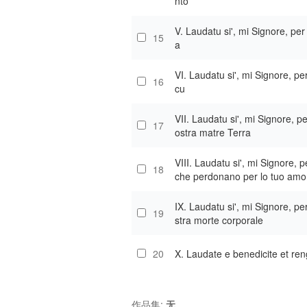
nto
V. Laudatu si', mi Signore, per
15
a
VI. Laudatu si', mi Signore, pe
16
cu
VII. Laudatu si', mi Signore, p
17
ostra matre Terra
VIII. Laudatu si', mi Signore, p
18
che perdonano per lo tuo amo
IX. Laudatu si', mi Signore, pe
19
stra morte corporale
20
X. Laudate e benedicite et ren
作品集:
无