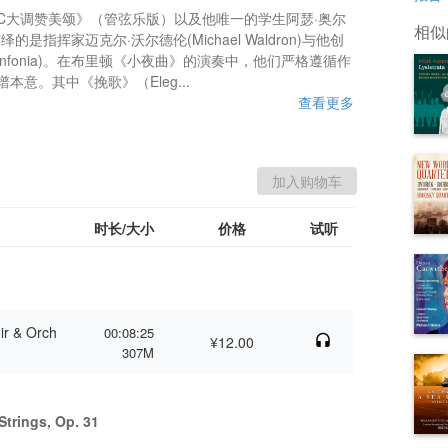
C大调赞美颂》（管弦乐版）以及他唯一的学生阿瑟·奥尔
相似
演绎的是指挥家迈克尔·沃尔德伦(Michael Waldron)与他创
l Sinfonia)。在布里顿《小夜曲》的演奏中，他们严格遵循作
意。其中《挽歌》（Eleg...
查看更多
时长/大小
价格
试听
ir & Orch
00:08:25
¥12.00
307M
Strings, Op. 31