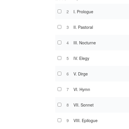
2
I. Prologue
3
II. Pastoral
4
III. Nocturne
5
IV. Elegy
6
V. Dirge
7
VI. Hymn
8
VII. Sonnet
9
VIII. Epilogue