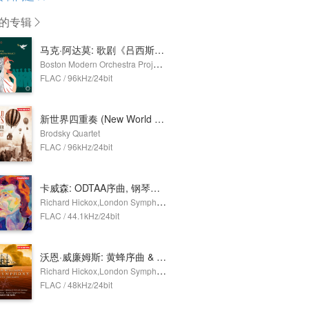
的专辑
马克·阿达莫: 歌剧《吕西斯忒拉忒》 (Lysistrata)
Boston Modern Orchestra Project,Odyssey Opera,Gil Rose
FLAC / 96kHz/24bit
新世界四重奏 (New World Quartets)
Brodsky Quartet
FLAC / 96kHz/24bit
卡威森: ODTAA序曲, 钢琴协奏曲, 比肖普岩序曲 & 萨福克组曲
Richard Hickox,London Symphony Orchestra,Howard Shelley
FLAC / 44.1kHz/24bit
沃恩·威廉姆斯: 黄蜂序曲 & 海上交响曲
Richard Hickox,London Symphony Orchestra,Susan Gritton,Gerald Finley,London Symphony Chorus
FLAC / 48kHz/24bit