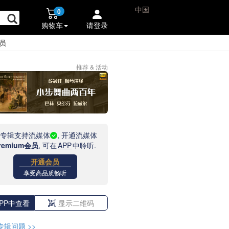
中国
0
购物车
请登录
员
推荐 & 活动
此专辑支持流媒体
, 开通流媒体
remium会员
, 可在
APP
中聆听.
开通会员
享受高品质畅听
PP中查看
显示二维码
专辑问题
>>