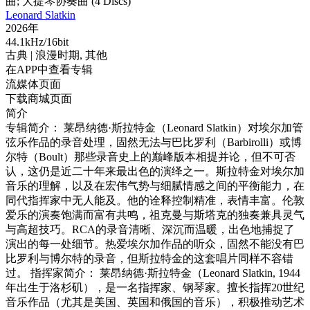
曲; 大提琴协奏曲 (4 Discs)
Leonard Slatkin
2026年
44.1kHz/16bit
古典
| 浪漫时期,
其他
在APP中查看专辑
流媒体页面
下载商城页面
简介
专辑简介： 莱昂纳德·斯拉特金（Leonard Slatkin）对埃尔加管
弦乐作品的录音处理，固然无法与巴比罗利（Barbirolli）或博
尔特（Boult）那些录音史上的巅峰版本相提并论，但不可否
认，这仍是近二十年来最出色的演绎之一。斯拉特金对埃尔加
音乐的理解，以及在宏伟气势与细腻情感之间的平衡能力，在
同代指挥家中无人能及。他的诠释控制精准，表情丰富。伦敦
爱乐的演奏饱满而富有共鸣，祖克曼与斯塔克的独奏兼具灵气
与高超技巧。RCA的录音清晰、深沉而温暖，出色地捕捉了
演出的每一处细节。热爱埃尔加作品的听众，固然不能没有巴
比罗利与博尔特的录音，但斯拉特金的这套唱片同样不容错
过。 指挥家简介： 莱昂纳德·斯拉特金（Leonard Slatkin, 1944
年出生于洛杉矶），是一名指挥家、钢琴家。擅长指挥20世纪
音乐作品（尤其是美国、英国和俄国的音乐），积极推动艺术