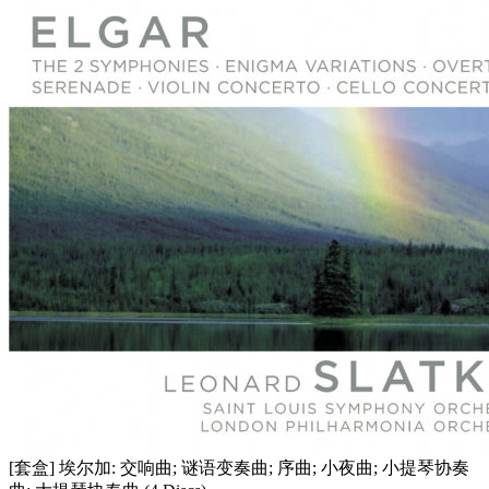
[套盒] 埃尔加: 交响曲; 谜语变奏曲; 序曲; 小夜曲; 小提琴协奏