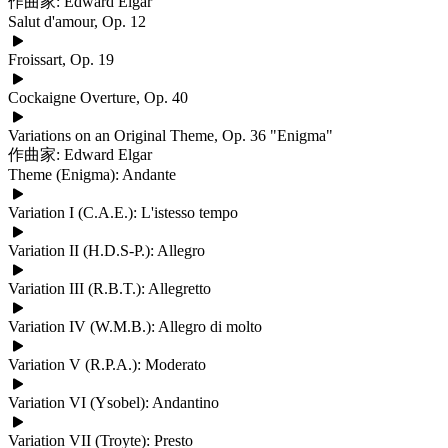
作曲家: Edward Elgar
Salut d'amour, Op. 12
Froissart, Op. 19
Cockaigne Overture, Op. 40
Variations on an Original Theme, Op. 36 "Enigma"
作曲家: Edward Elgar
Theme (Enigma): Andante
Variation I (C.A.E.): L'istesso tempo
Variation II (H.D.S-P.): Allegro
Variation III (R.B.T.): Allegretto
Variation IV (W.M.B.): Allegro di molto
Variation V (R.P.A.): Moderato
Variation VI (Ysobel): Andantino
Variation VII (Troyte): Presto