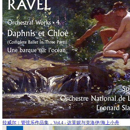
拉威尔：管弦乐作品集，Vol.4 - 达芙妮与克洛伊/海上小舟