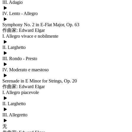
III. Adagio
IV. Lento - Allegro
Symphony No. 2 in E-Flat Major, Op. 63
作曲家: Edward Elgar
I. Allegro vivace e nobilmente
II. Larghetto
III. Rondo - Presto
IV. Moderato e maestoso
Serenade in E Minor for Strings, Op. 20
作曲家: Edward Elgar
I. Allegro piacevole
II. Larghetto
III. Allegretto
无