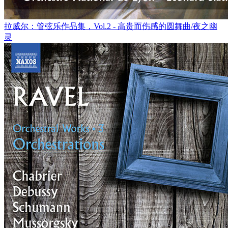
拉威尔：管弦乐作品集，Vol.2 - 高贵而伤感的圆舞曲/夜之幽
灵