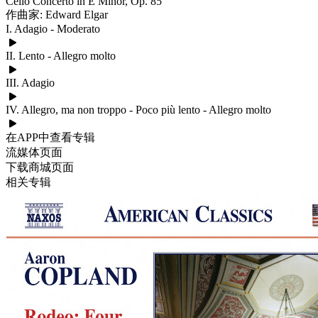
Cello Concerto in E Minor, Op. 85
作曲家: Edward Elgar
I. Adagio - Moderato
II. Lento - Allegro molto
III. Adagio
IV. Allegro, ma non troppo - Poco più lento - Allegro molto
在APP中查看专辑
流媒体页面
下载商城页面
相关专辑