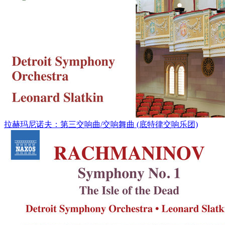
拉赫玛尼诺夫：第三交响曲/交响舞曲 (底特律交响乐团)