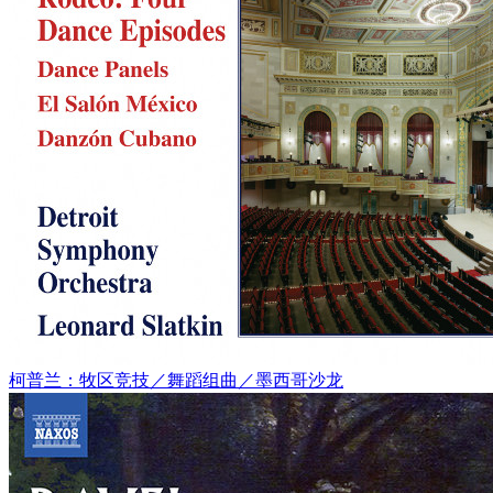
柯普兰：牧区竞技／舞蹈组曲／墨西哥沙龙