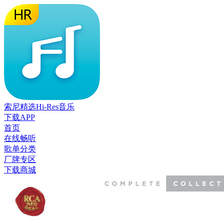
索尼精选Hi-Res音乐
下载APP
首页
在线畅听
歌单分类
厂牌专区
下载商城