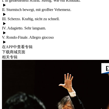
I. in gemessenem Schritt. Streng. Wie ein Kondukt.
II. Sturmisch bewegt, mit groBter Vehemenz.
III. Scherzo. Kraftig, nicht zu schnell.
IV. Adagietto. Sehr langsam.
V. Rondo-Finale. Allegro giocoso
在APP中查看专辑
下载商城页面
相关专辑