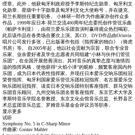
绶章。此外，他获匈牙利政府授予李斯特纪念勋章、匈牙利文
化勋章、星级中十字勋章及匈牙利文化大使称号，并在捷克、
荷兰长期担任重要职务。 小林研一郎作为作曲家亦创作众多
作品，1999年应日本·荷兰交流400周年纪念委托创作管弦乐曲
《帕萨卡利亚》，由荷兰爱乐乐团首演时赢得观众热烈喝彩。
此后该作品在各类场合屡次上演。其CD、DVD作品由Octavia
唱片公司发行多张，已出版著作包括《指挥家的独白》（骑虎
书房）等。 自2005年起，他以社会贡献为宗旨，联合专业音
乐家、业余爱好者及学生志愿者共同组建“小林与伙伴们管弦
乐团”，在全国开展慈善演出。其对音乐的真挚态度与激情四
溢的指挥风格，使他获得“火焰小泽”的昵称，频繁客座国内外
乐团，成为日本代表性指挥家。并现任日本爱乐交响乐团桂冠
荣誉指挥、匈牙利国家爱乐管弦乐团桂冠指挥、名古屋爱乐交
响乐团桂冠指挥、读卖日本交响乐团特别客座指挥、群马交响
乐团音乐顾问、九州交响乐团名誉客座指挥、东京艺术大学及
李斯特音乐学院名誉教授、东京文化会馆音乐总监、长野县艺
术总监团音乐总监、罗姆音乐基金会评议员等职务。
显示更多
试听
Symphony No. 5 in C-Sharp Minor
作曲家: Gustav Mahler