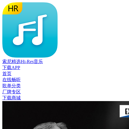
索尼精选Hi-Res音乐
下载APP
首页
在线畅听
歌单分类
厂牌专区
下载商城