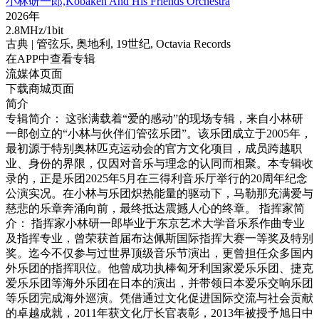
小林研一郎,Kobaken And His Friends Orchestra
2026年
2.8MHz/1bit
古典
| 管弦乐,
奥地利,
19世纪,
Octavia Records
在APP中查看专辑
流媒体页面
下载商城页面
简介
专辑简介： 这张满载着“爱的感动”的现场专辑，来自小林研
一郎创立的“小林与伙伴们管弦乐团”。该乐团成立于2005年，
最初源于特别奥林匹克运动会的官方文化项目，成员跨越职
业、身份的界限，仅因对音乐与理念的认同而相聚。本专辑收
录的，正是乐团2025年5月在三得利音乐厅举行的20周年纪念
公演实况。在小林与乐团炽热能量的驱动下，马勒那充满爱与
慈悲的乐章奔涌向前，最终抵达震撼人心的终章。 指挥家简
介： 指挥家小林研一郎毕业于东京艺术大学音乐系作曲专业
及指挥专业，曾荣获首届布达佩斯国际指挥大赛一等奖及特别
奖。迄今不仅参与过世界顶级音乐节演出，更曾担任众多国内
外乐团的指挥职位。他曾成功执棒匈牙利国家爱乐乐团、捷克
爱乐乐团等海外乐团在日本的演出，并带领日本爱乐交响乐团
等乐团完成海外巡演。凭借通过文化促进国际交流与社会贡献
的卓越成就，2011年获文化厅长官表彰，2013年被授予旭日中