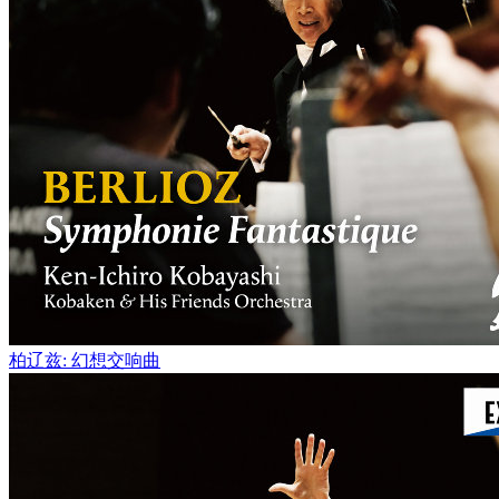
柏辽兹: 幻想交响曲