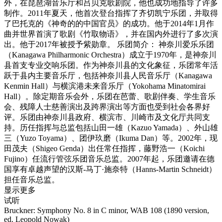
外，在琵琶湖音乐厅和吕贝克歌剧院，他也成功地指导了许多
制作。2011年夏天，他首次登台指挥了齐切凯宁乐团，并取得
了巴托克的《神奇的的中国官员》的成功。他于2014年1月作
曲并世界首演了歌剧《竹取物语》，并在国内外进行了多次演
出。他于2017年被授予紫勋章。 乐团简介： 神奈川爱乐乐团
（Kanagawa Philharmonic Orchestra）成立于1970年，是神奈川
县首支专业交响乐团。作为神奈川县的文化象征，乐团常年活
跃于县内主要音乐厅，包括神奈川县人民音乐厅（Kanagawa
Kenmin Hall）与横滨港未来音乐厅（Yokohama Minatomirai
Hall）。除定期音乐会外，乐团在芭蕾、歌剧伴奏、学生音乐
会、残障人士慈善演出及跨界演出等方面也受到社会各界好
评。乐团由神奈川县政府、横滨市、川崎市及文化厅共同支
持。历任指挥与总监包括山田一雄（Kazuo Yamada）、外山雄
三（Yuzo Toyama）、团伊玖磨（Ikuma Dan）等。2002年，现
田茂夫（Shigeo Genda）出任常任指挥，藤野浩一（Koichi
Fujino）任流行管弦乐团音乐总监。2007年起，乐团邀请在德
国享有卓越声望的汉斯-马丁·施奈特（Hanns-Martin Schneidt）
担任音乐总监。
显示更多
试听
Bruckner: Symphony No. 8 in C minor, WAB 108 (1890 version,
ed. Leopold Nowak)