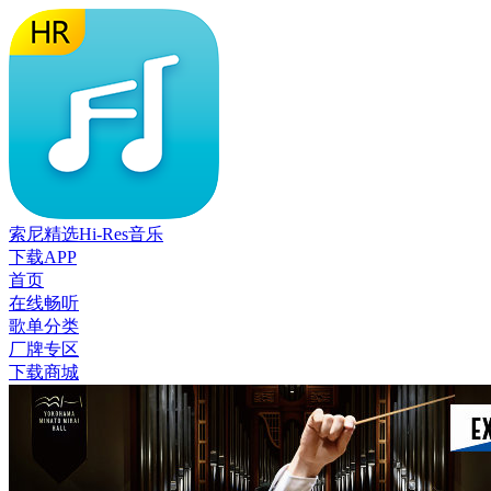
索尼精选Hi-Res音乐
下载APP
首页
在线畅听
歌单分类
厂牌专区
下载商城