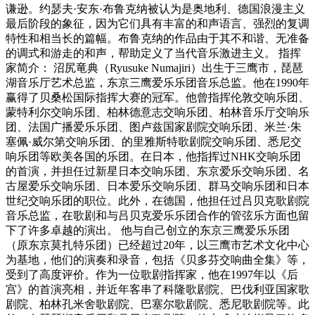
谦逊。约瑟夫·安东·布鲁克纳被认为是奥地利、德国浪漫主义
最后阶段的象征，因为它们具有丰富的和声语言、强烈的复调
特性和相当长的篇幅。布鲁克纳的作品由于其不和谐、无准备
的调式和游走的和声，帮助定义了当代音乐激进主义。 指挥
家简介： 沼尻竜典（Ryusuke Numajiri）出生于三鹰市，琵琶
湖音乐厅艺术总监，东京三鹰爱乐乐团音乐总监。他在1990年
赢得了贝桑松国际指挥大赛的冠军。他曾指挥伦敦交响乐团、
蒙特利尔交响乐团、柏林德意志交响乐团、柏林音乐厅交响乐
团、法国广播爱乐乐团、图卢兹国家剧院交响乐团、米兰·朱
塞佩·威尔第交响乐团、的里雅斯特歌剧院交响乐团、悉尼交
响乐团等欧美各国的乐团。在日本，他指挥过NHK交响乐团
的首演，并担任过新星日本交响乐团、东京爱乐交响乐团、名
古屋爱乐交响乐团、日本爱乐交响乐团、群马交响乐团和日本
世纪交响乐团的职位。此外，在德国，他担任过吕贝克歌剧院
音乐总监，在歌剧和与吕贝克爱乐乐团合作的管弦乐方面也留
下了许多卓越的演出。 他与自己创立的东京三鹰爱乐乐团
（原东京莫扎特乐团）已经超过20年，以三鹰市艺术文化中心
为基地，他们的演奏和录音，包括《贝多芬交响曲全集》等，
受到了高度评价。作为一位歌剧指挥家，他在1997年以《后
宫》的首演亮相，并近年客串了科隆歌剧院、巴伐利亚国家歌
剧院、柏林孔米舍歌剧院、巴塞尔歌剧院、悉尼歌剧院等。此