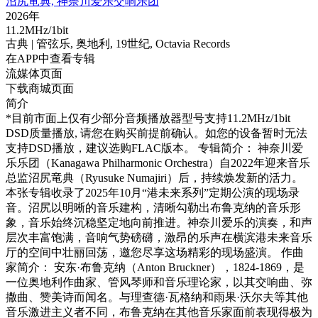
沼尻竜典, 神奈川爱乐交响乐团
2026年
11.2MHz/1bit
古典
| 管弦乐,
奥地利,
19世纪,
Octavia Records
在APP中查看专辑
流媒体页面
下载商城页面
简介
*目前市面上仅有少部分音频播放器型号支持11.2MHz/1bit
DSD质量播放, 请您在购买前提前确认。如您的设备暂时无法
支持DSD播放，建议选购FLAC版本。 专辑简介： 神奈川爱
乐乐团（Kanagawa Philharmonic Orchestra）自2022年迎来音乐
总监沼尻竜典（Ryusuke Numajiri）后，持续焕发新的活力。
本张专辑收录了2025年10月“港未来系列”定期公演的现场录
音。沼尻以明晰的音乐建构，清晰勾勒出布鲁克纳的音乐形
象，音乐始终沉稳坚定地向前推进。神奈川爱乐的演奏，和声
层次丰富饱满，音响气势磅礴，激昂的乐声在横滨港未来音乐
厅的空间中壮丽回荡，邀您尽享这场精彩的现场盛演。 作曲
家简介： 安东·布鲁克纳（Anton Bruckner），1824-1869，是
一位奥地利作曲家、管风琴师和音乐理论家，以其交响曲、弥
撒曲、赞美诗而闻名。与理查德·瓦格纳和雨果·沃尔夫等其他
音乐激进主义者不同，布鲁克纳在其他音乐家面前表现得极为