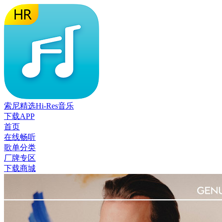
索尼精选Hi-Res音乐
下载APP
首页
在线畅听
歌单分类
厂牌专区
下载商城