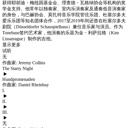
获得耶胡迪・梅纽因基金会、理查德・瓦格纳协会等机构的奖
学金支持。他常年以独奏家、室内乐演奏家及通奏低音演奏家
的身份，与巴赫协会、莫扎特音乐学院管弦乐团、杜塞尔多夫
爱乐乐团等知名团体合作，2017至2019年间还曾在杜塞尔多夫
剧院（Düsseldorfer Schauspielhaus）兼任音乐家与演员。作为
Tonebase签约艺术家，他演奏的乐器为金・利萨拉格（Kim
Lissarrague）制作的吉他。
显示更多
试听
无
作曲家: Jeremy Collins
The Starry Night
Hundpromenaden
作曲家: Daniel Rheinbay
I.
II.
III.
无