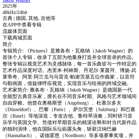
Jakob Wagner
2025年
48kHz/24bit
古典
| 德国,
其他,
吉他等
在APP中查看专辑
流媒体页面
下载商城页面
简介
专辑简介: 《Pictures》是雅各布・瓦格纳（Jakob Wagner）的
首张个人专辑，收录了五部为他量身打造并全球首录的作品。
整张专辑以视觉艺术为灵感脉络，每一首乐曲皆与一件特定的
艺术作品深度对话。杰里米·柯林斯、丹尼尔·莱茵拜、博扬·武
莱蒂奇、阿里·阿兰戈与马雷克·帕谢茨基五位作曲家，以音符
勾勒画面，借旋律呼应视觉，实现音乐与绘画的跨域交融。
艺术家简介: 雅各布・瓦格纳（Jakob Wagner）是德国新一代
全能型古典音乐家，擅长在不同音乐时期、风格与艺术领域间
自由穿梭。他曾在奥格斯堡（Augsburg）、杜塞尔多夫
（Düsseldorf）、巴黎（Paris）、萨尔茨堡（Salzburg）和巴塞
尔（Basel）等地深造，专攻吉他、鲁特琴演奏，同时研习音
乐学与英国文学。凭借对早期音乐的精湛诠释和对当代新作品
的独到演绎，他在国际乐坛崭露头角，斩获汉纳巴赫
（Hannabach）、诺德霍恩（Nordhorn）等多项赛事奖项，并