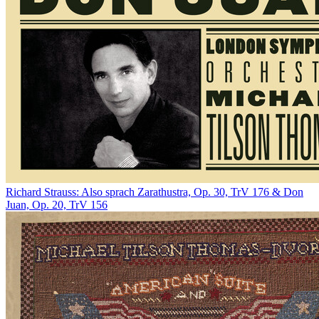
Richard Strauss: Also sprach Zarathustra, Op. 30, TrV 176 & Don
Juan, Op. 20, TrV 156