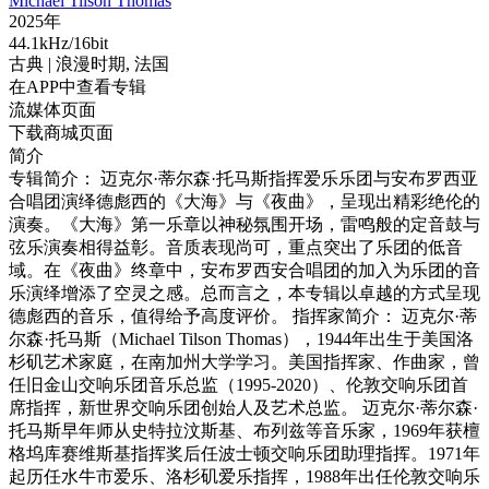
Michael Tilson Thomas
2025年
44.1kHz/16bit
古典
| 浪漫时期,
法国
在APP中查看专辑
流媒体页面
下载商城页面
简介
专辑简介： 迈克尔·蒂尔森·托马斯指挥爱乐乐团与安布罗西亚
合唱团演绎德彪西的《大海》与《夜曲》，呈现出精彩绝伦的
演奏。《大海》第一乐章以神秘氛围开场，雷鸣般的定音鼓与
弦乐演奏相得益彰。音质表现尚可，重点突出了乐团的低音
域。在《夜曲》终章中，安布罗西安合唱团的加入为乐团的音
乐演绎增添了空灵之感。总而言之，本专辑以卓越的方式呈现
德彪西的音乐，值得给予高度评价。 指挥家简介： 迈克尔·蒂
尔森·托马斯（Michael Tilson Thomas），1944年出生于美国洛
杉矶艺术家庭，在南加州大学学习。美国指挥家、作曲家，曾
任旧金山交响乐团音乐总监（1995-2020）、伦敦交响乐团首
席指挥，新世界交响乐团创始人及艺术总监。 迈克尔·蒂尔森·
托马斯早年师从史特拉汶斯基、布列兹等音乐家，1969年获檀
格坞库赛维斯基指挥奖后任波士顿交响乐团助理指挥。1971年
起历任水牛市爱乐、洛杉矶爱乐指挥，1988年出任伦敦交响乐