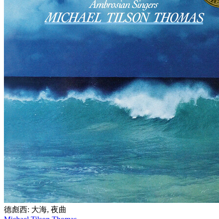
德彪西: 大海, 夜曲