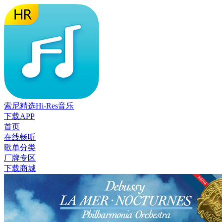
索尼精选Hi-Res音乐
下载APP
首页
在线畅听
歌单分类
厂牌专区
下载商城