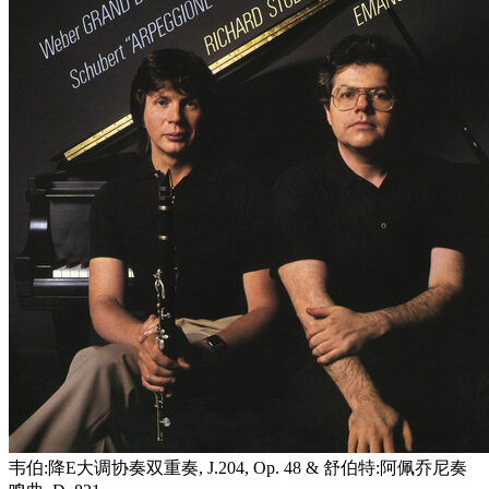
韦伯:降E大调协奏双重奏, J.204, Op. 48 & 舒伯特:阿佩乔尼奏