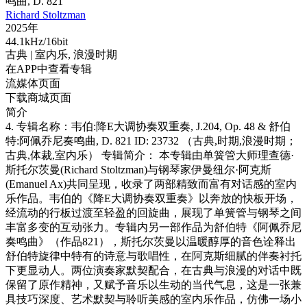
鸣曲, D. 821
Richard Stoltzman
2025年
44.1kHz/16bit
古典
| 室内乐,
浪漫时期
在APP中查看专辑
流媒体页面
下载商城页面
简介
4. 专辑名称：韦伯:降E大调协奏双重奏, J.204, Op. 48 & 舒伯
特:阿佩乔尼奏鸣曲, D. 821 ID: 23732 （古典,时期,浪漫时期；
古典,体裁,室内乐） 专辑简介： 本专辑由单簧管大师理查德·
斯托尔茨曼(Richard Stoltzman)与钢琴家伊曼纽尔·阿克斯
(Emanuel Ax)共同呈现，收录了两部精致而富有对话感的室内
乐作品。韦伯的《降E大调协奏双重奏》以奔放的快板开场，
经流动的行板过渡至轻盈的回旋曲，展现了单簧管与钢琴之间
丰富多变的互动张力。专辑内另一部作品为舒伯特《阿佩乔尼
奏鸣曲》（作品821），斯托尔茨曼以温暖醇厚的音色诠释出
舒伯特旋律中特有的诗意与歌唱性，在阿克斯细腻的伴奏衬托
下更显动人。两位演奏家默契配合，在古典与浪漫的对话中既
保留了原作精神，又赋予音乐以生动的当代气息，这是一张兼
具技巧深度、艺术默契与聆听美感的室内乐作品，仿佛一场小