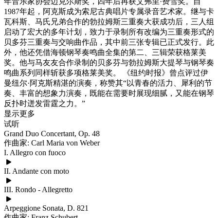
年音乐家协会迈克尔斯奖，四年后再获艾弗里·费雪奖。自
1987年起，阿克斯成为索尼古典唱片专属录音艺术家。继与卡
瓦科斯、马氏兄弟合作的勃拉姆斯三重奏大获成功后，三人组
启动了宏大的多年计划，致力于录制所有改编为三重奏形式的
贝多芬三重奏与交响曲作品，其中前三张专辑已正式发行。此
外，他还凭借海顿钢琴奏鸣曲全集的第二、三辑荣获格莱美
奖。他与马友友合作录制的贝多芬与勃拉姆斯大提琴与钢琴奏
鸣曲系列同样斩获多项格莱美奖。 《纽约时报》曾点评过伊
曼纽尔·阿克斯精湛的演奏，称赞其“以青春的活力、犀利的节
奏、丰富的想象力演奏，既能在需要时展现细腻，又能在钢琴
反扑时迸发雷霆之力。”
显示更多
试听
Grand Duo Concertant, Op. 48
作曲家: Carl Maria von Weber
I. Allegro con fuoco
II. Andante con moto
III. Rondo - Allegretto
Arpeggione Sonata, D. 821
作曲家: Franz Schubert