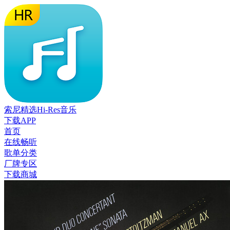
索尼精选Hi-Res音乐
下载APP
首页
在线畅听
歌单分类
厂牌专区
下载商城