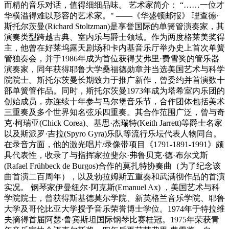
而精的音乐对话，值得细细品味。 艺术家简介： “……一位才
华横溢得难以形容的艺术家。" ——《华盛顿邮报》 理查德·
斯托尔茨曼(Richard Stoltzman)是享誉国际的单簧管演奏家，其
演奏类型跨越古典、室内乐与爵士领域。作为两度格莱美奖得
主，他曾在好莱坞露天剧场和卡内基音乐厅举办史上首次单簧
管独奏会，并于1986年成为首位获得艾弗里·费雪奖的管乐器
演奏家，同年获得耶鲁大学桑福德勋章并当选美国艺术与科学
院院士。斯托尔茨曼长期致力于推广新作，曾委约并首演数十
部单簧管作品。同时，斯托尔茨曼1973年成为塔希室内乐团的
创始成员，亦连续十年参与马尔堡音乐节，合作团体包括美术
三重奏及多个世界知名弦乐四重奏。其合作范围广泛，曾与奇
克·柯瑞亚(Chick Corea)、基思·杰瑞特(Keith Jarrett)等爵士名家
以及斯派罗·吉拉(Spyro Gyra)乐队等流行乐坛代表人物同台。
在录音方面，他的激光唱片/录像带项目《1791-1891-1991》颇
具代表性，收录了与指挥家拉斐尔·弗鲁贝克·德·布尔戈斯
(Rafael Frühbeck de Burgos)合作的莫扎特协奏曲（为了纪念该
曲首演二百周年），以及勃拉姆斯五重奏和武满彻作品的首演
实况。 钢琴家伊曼纽尔·阿克斯(Emanuel Ax) ，美国艺术与科
学院院士，曾获得斯基德莫尔学院、新英格兰音乐学院、耶鲁
大学及哥伦比亚大学授予音乐荣誉博士学位。1974年于特拉维
夫摘得首届阿瑟·鲁宾斯坦国际钢琴比赛桂冠。1975年荣获青