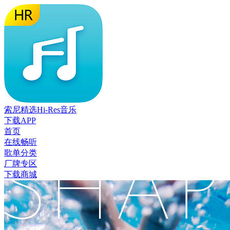
索尼精选Hi-Res音乐
下载APP
首页
在线畅听
歌单分类
厂牌专区
下载商城