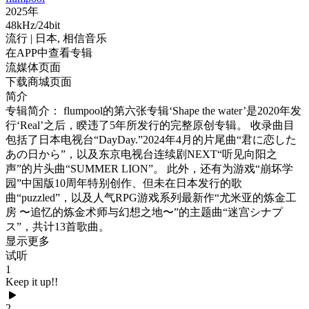
2025年
48kHz/24bit
流行
| 日本,
相信音乐
在APP中查看专辑
流媒体页面
下载商城页面
简介
专辑简介： flumpool的第六张专辑‘Shape the water’是2020年发
行‘Real’之后，睽违了5年所发行的完整原创专辑。 收录曲目
包括了日本电视台“DayDay.”2024年4月的片尾曲“君に恋した
あの日から”，以及东京电视台连续剧NEXT“听见向阳之
声”的片头曲“SUMMER LION”。 此外，还有为游戏“崩坏学
园”中国版10周年特别创作、但未在日本发行的歌
曲“puzzled”，以及人气RPG游戏系列最新作“尤米亚的炼金工
房 〜追忆的炼金术师与幻想之地〜”的主题曲“迷宫シナプ
ス”，共计13首歌曲。
显示更多
试听
1
Keep it up!!
2