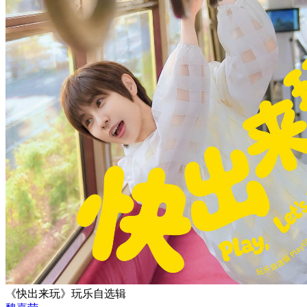
《快出来玩》玩乐自选辑