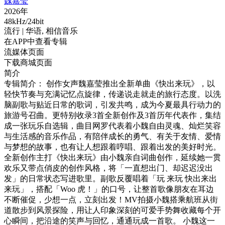
魏嘉莹
2026年
48kHz/24bit
流行
| 华语,
相信音乐
在APP中查看专辑
流媒体页面
下载商城页面
简介
专辑简介： 创作女声魏嘉莹推出全新单曲《快出来玩》，以
轻快节奏与充满记忆点旋律，传递说走就走的旅行态度。以洗
脑副歌与贴近日常的歌词，引发共鸣，成为今夏最具行动力的
旅游号召曲。更特别收录3首全新创作及3首历年代表作，集结
成一张玩乐自选辑，曲目网罗代表着小魏自由灵魂、灿烂笑容
与生活感的音乐作品，有陪伴成长的勇气、有关于友情、爱情
与梦想的故事，也有让人想跟着哼唱、跟着出发的美好时光。
全新创作主打《快出来玩》由小魏亲自词曲创作，延续她一贯
欢乐又带点俏皮的创作风格，将「一直想出门、却迟迟没出
发」的日常状态写进歌里。副歌反覆唱着「玩 来玩 快出来出
来玩」，搭配「Woo 虎！」的口号，让整首歌像朋友在耳边
不断催促，少想一点，立刻出发！MV拍摄小魏搭乘航班从街
道散步到风景探险，用让人印象深刻的可爱手势舞收藏每个开
心瞬间，把沿途的笑声与回忆，通通玩成一首歌。 小魏这一