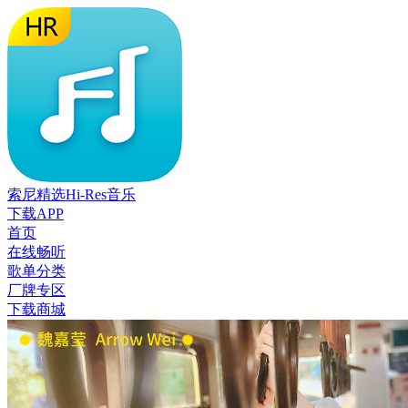
索尼精选Hi-Res音乐
下载APP
首页
在线畅听
歌单分类
厂牌专区
下载商城