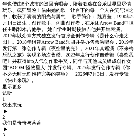
年也借由8个城市的巡回演唱会，陪着歌迷在音乐世界里尽情
玩乐、疯狂冒险！借由她的歌，让台下的每一个人在笑与泪之
中，收获了满满的阳光与勇气！ 歌手简介： 魏嘉莹，1990年5
月14日出生，创作歌手、词曲创作者，在乐团Arrow Band中担
任主唱和木吉他手。 她自学生时期接触吉他并开始表演。
2017年以众筹方式独立发行首张全创作专辑《是什么夺走太
阳》。2018年组建Arrow Band乐团并举办售票演唱会，2019年
发行第二张创作专辑《夜空里的光》。2021年其巡演《不来梅
乐队之旅》实现多场次售罄。2023年发行创作自选辑《喜欢我
吧》并获得hito人气创作歌手奖，同年与其他成员组成创作女
团“BOOM!怪物星人”并发行专辑。2025年发行创作专辑《你
不必无时无刻维持完美的笑容》。2026年7月3日，发行专辑
《快出来玩》。
显示更多
试听
1
快出来玩
2
我们是奇奇与蒂蒂
3