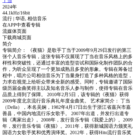
丁当
2024年
44.1kHz/16bit
流行
| 华语,
相信音乐
在APP中查看专辑
流媒体页面
下载商城页面
简介
专辑简介： 《夜猫》是歌手丁当于2009年9月29日发行的第三
张个人音乐专辑，这张专辑不仅展现了丁当在音乐风格上的多
样性和突破性，还通过丰富的造型尝试和国际化制作团队的合
作，为听众呈现了一个更加成熟且多变的形象。专辑在筹备过
程中，唱片公司相信音乐为丁当量身打造了多种风格的造型，
力求在视觉上给听众带来全新的感受。同时，专辑邀请了国际
级历届金曲奖得主以及知名音乐人参与制作，使得专辑在音乐
品质上得到了保障。 2010年2月5日，该专辑的《夜猫》获得
2009年度北京流行音乐典礼年度金曲奖。 艺术家简介： 丁当
（Della），本名吴娴，1982年4月17日出生于浙江省嘉兴市嘉
善县，中国内地流行乐女歌手。 2007年出道，并发行出道专
辑《离家出走》。2008年，发行音乐专辑《我爱上的》。2009
年，发行音乐专辑《夜猫》。2011年，获得新城国语力颁奖礼
国语力女歌手奖和优秀演绎奖。2012年，获得Hito流行音乐奖