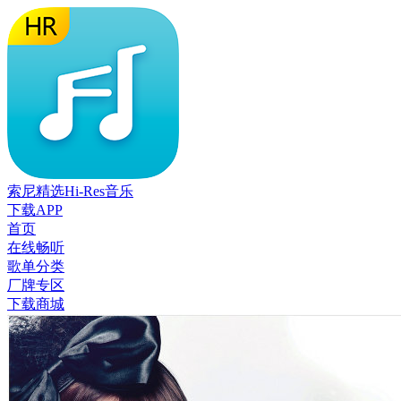
索尼精选Hi-Res音乐
下载APP
首页
在线畅听
歌单分类
厂牌专区
下载商城