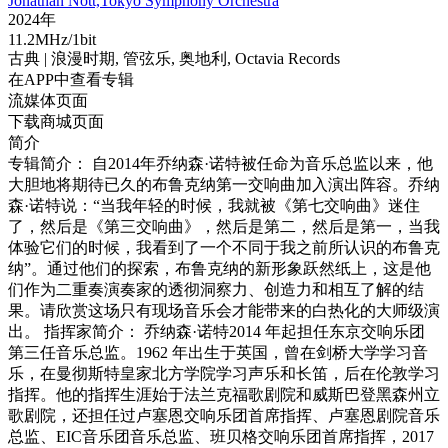
Jonathan Nott,Tokyo Symphony Orchestra
2024年
11.2MHz/1bit
古典
| 浪漫时期,
管弦乐,
奥地利,
Octavia Records
在APP中查看专辑
流媒体页面
下载商城页面
简介
专辑简介： 自2014年乔纳森·诺特被任命为音乐总监以来，他
大胆地将期待已久的布鲁克纳第一交响曲加入演出阵容。乔纳
森·诺特说：“当我年轻的时候，我就被《第七交响曲》迷住
了，然后是《第三交响曲》，然后是第二，然后是第一，当我
体验它们的时候，我看到了一个不同于我之前所认识的布鲁克
纳”。通过他们的探索，布鲁克纳的新形象跃然纸上，这是他
们作为二重奏演奏家的透彻洞察力、创造力和相互了解的结
果。请欣赏这场只有现场音乐会才能带来的白热化的大师级演
出。 指挥家简介： 乔纳森·诺特2014 年起担任东京交响乐团
第三任音乐总监。1962 年出生于英国，曾在剑桥大学学习音
乐，在曼彻斯特皇家北方学院学习声乐和长笛，后在伦敦学习
指挥。他的指挥生涯始于法兰克福歌剧院和威斯巴登黑森州立
歌剧院，还担任过卢塞恩交响乐团首席指挥、卢塞恩剧院音乐
总监、EIC⾳乐团音乐总监、班贝格交响乐团首席指挥，2017