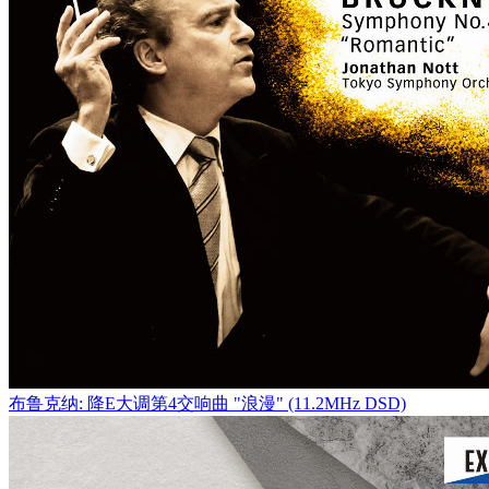
布鲁克纳: 降E大调第4交响曲 "浪漫" (11.2MHz DSD)