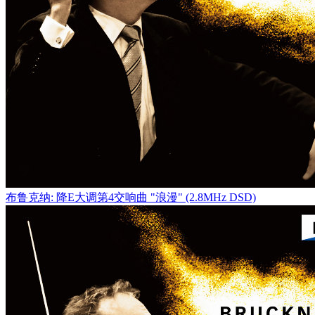
布鲁克纳: 降E大调第4交响曲 "浪漫" (2.8MHz DSD)