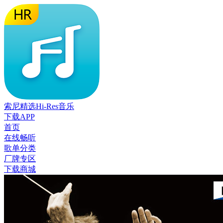
索尼精选Hi-Res音乐
下载APP
首页
在线畅听
歌单分类
厂牌专区
下载商城