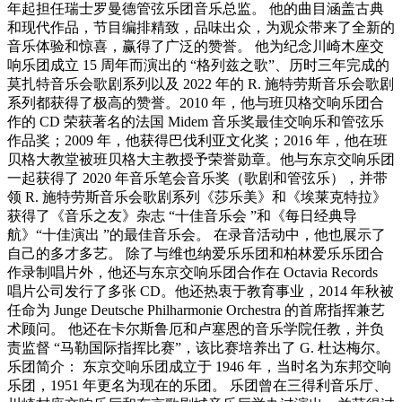
年起担任瑞士罗曼德管弦乐团音乐总监。 他的曲目涵盖古典
和现代作品，节目编排精致，品味出众，为观众带来了全新的
音乐体验和惊喜，赢得了广泛的赞誉。 他为纪念川崎木座交
响乐团成立 15 周年而演出的 “格列兹之歌”、历时三年完成的
莫扎特音乐会歌剧系列以及 2022 年的 R. 施特劳斯音乐会歌剧
系列都获得了极高的赞誉。2010 年，他与班贝格交响乐团合
作的 CD 荣获著名的法国 Midem 音乐奖最佳交响乐和管弦乐
作品奖；2009 年，他获得巴伐利亚文化奖；2016 年，他在班
贝格大教堂被班贝格大主教授予荣誉勋章。他与东京交响乐团
一起获得了 2020 年音乐笔会音乐奖（歌剧和管弦乐），并带
领 R. 施特劳斯音乐会歌剧系列《莎乐美》和《埃莱克特拉》
获得了《音乐之友》杂志 “十佳音乐会 ”和《每日经典导
航》“十佳演出 ”的最佳音乐会。 在录音活动中，他也展示了
自己的多才多艺。 除了与维也纳爱乐乐团和柏林爱乐乐团合
作录制唱片外，他还与东京交响乐团合作在 Octavia Records
唱片公司发行了多张 CD。他还热衷于教育事业，2014 年秋被
任命为 Junge Deutsche Philharmonie Orchestra 的首席指挥兼艺
术顾问。 他还在卡尔斯鲁厄和卢塞恩的音乐学院任教，并负
责监督 “马勒国际指挥比赛”，该比赛培养出了 G. 杜达梅尔。
乐团简介： 东京交响乐团成立于 1946 年，当时名为东邦交响
乐团，1951 年更名为现在的乐团。 乐团曾在三得利音乐厅、