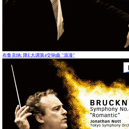
布鲁克纳: 降E大调第4交响曲 "浪漫"