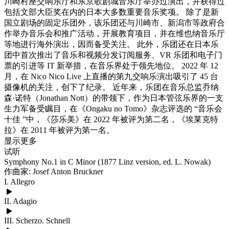
川崎村座交响乐厅和东京歌剧城音乐厅举办过演出，并获得过
包括文部大臣奖在内的日本大多数重要音乐奖项。 除了是新
国立剧场的固定乐团外，该乐团还与川崎市、新潟市等政府合
作举办音乐会和推广活动，开展教育项目，并在维也纳音乐厅
等地进行海外演出，因而备受关注。 此外，乐团还在日本乐
团中首次推出了音乐和视频分发订阅服务、VR 乐团和电子门
票的引进等 IT 新举措，在音乐界处于领先地位。 2022 年 12
月，在 Nico Nico Live 上直播的第九交响乐演出吸引了 45 台
摄像机的关注，创下了纪录。 近年来，乐团在音乐总监乔纳
森·诺特（Jonathan Nott）的带领下，作为日本管弦乐界的一支
生力军备受瞩目，在《Ongaku no Tomo》杂志评选的 “音乐会
十佳 ”中，《莎乐美》在 2022 年被评为第二名，《埃莱克特
拉》在 2011 年被评为第一名。
显示更多
试听
Symphony No.1 in C Minor (1877 Linz version, ed. L. Nowak)
作曲家: Josef Anton Bruckner
I. Allegro
II. Adagio
III. Scherzo. Schnell