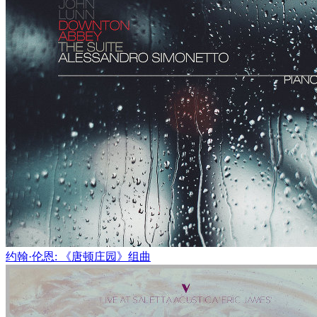
约翰·伦恩: 《唐顿庄园》组曲