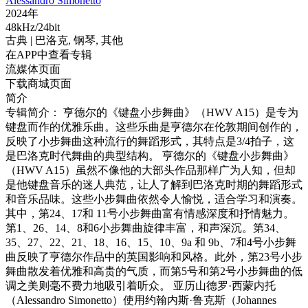
Alessandro Simonetto
2024年
48kHz/24bit
古典
| 巴洛克,
钢琴,
其他
在APP中查看专辑
流媒体页面
下载商城页面
简介
专辑简介： 亨德尔的《键盘小步舞曲》（HWV A15）是专为
键盘而作的优雅乐曲。这些乐曲是亨德尔在伦敦期间创作的，
反映了小步舞曲这种流行的舞蹈形式，其特点是3/4拍子，这
是巴洛克时代舞曲的典型结构。 亨德尔的《键盘小步舞曲》
（HWV A15）虽然不像他的大部头作品那样广为人知，但却
是他键盘音乐的迷人典范，让人了解到巴洛克时期的舞蹈形式
和音乐品味。这些小步舞曲依然令人愉悦，适合学习和演奏。
其中，第24、17和 11号小步舞曲富有情感深度和抒情魅力。
第1、26、14、8和6小步舞曲旋律丰富，和声深沉。第34、
35、27、22、21、18、16、15、10、9a 和 9b、7和4号小步舞
曲反映了亨德尔作品中的英国影响和风格。此外，第23号小步
舞曲散发着优雅和高贵的气质，而第5号和第2号小步舞曲的低
调之美则毫不费力地吸引着听众。 亚历山德罗·西蒙内托
（Alessandro Simonetto）使用约翰内斯·鲁克斯（Johannes