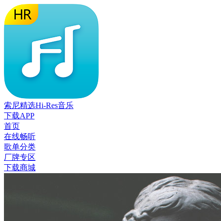
索尼精选Hi-Res音乐
下载APP
首页
在线畅听
歌单分类
厂牌专区
下载商城