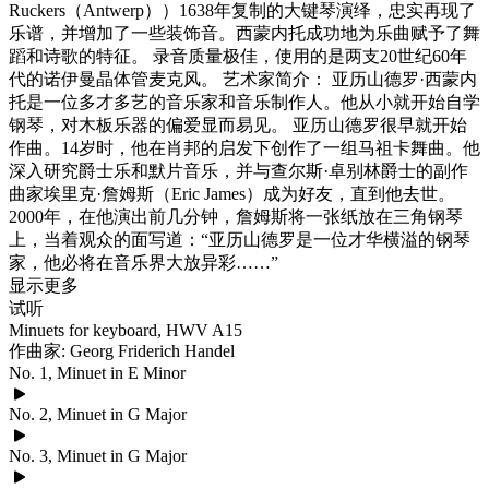
Ruckers（Antwerp））1638年复制的大键琴演绎，忠实再现了
乐谱，并增加了一些装饰音。西蒙内托成功地为乐曲赋予了舞
蹈和诗歌的特征。 录音质量极佳，使用的是两支20世纪60年
代的诺伊曼晶体管麦克风。 艺术家简介： 亚历山德罗·西蒙内
托是一位多才多艺的音乐家和音乐制作人。他从小就开始自学
钢琴，对木板乐器的偏爱显而易见。 亚历山德罗很早就开始
作曲。14岁时，他在肖邦的启发下创作了一组马祖卡舞曲。他
深入研究爵士乐和默片音乐，并与查尔斯·卓别林爵士的副作
曲家埃里克·詹姆斯（Eric James）成为好友，直到他去世。
2000年，在他演出前几分钟，詹姆斯将一张纸放在三角钢琴
上，当着观众的面写道：“亚历山德罗是一位才华横溢的钢琴
家，他必将在音乐界大放异彩……”
显示更多
试听
Minuets for keyboard, HWV A15
作曲家: Georg Friderich Handel
No. 1, Minuet in E Minor
No. 2, Minuet in G Major
No. 3, Minuet in G Major